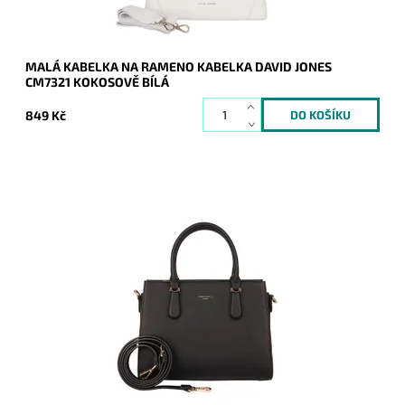
MALÁ KABELKA NA RAMENO KABELKA DAVID JONES
CM7321 KOKOSOVĚ BÍLÁ
849 Kč
Elegantní černá kabelky do ruky David Jones, která je velmi
prakticky rozdělena na tři oddíly.
Dostupnost:
Skladem
Kód:
20621
Značka:
David Jones Paris
Záruka:
2 roky