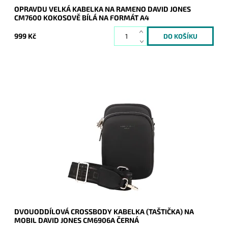
OPRAVDU VELKÁ KABELKA NA RAMENO DAVID JONES
CM7600 KOKOSOVĚ BÍLÁ NA FORMÁT A4
999 Kč
Moderní dvouoddílová černá crossbody kabelka David Jones
dnes tak často využívaná na nošení mobilu, peněženky a
vybraných dokladů.
Dostupnost:
Skladem
Kód:
20444
Značka:
David Jones Paris
Záruka:
2 roky
DVOUODDÍLOVÁ CROSSBODY KABELKA (TAŠTIČKA) NA
MOBIL DAVID JONES CM6906A ČERNÁ