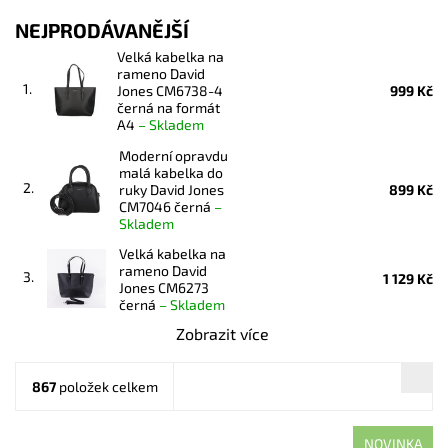
NEJPRODÁVANĚJŠÍ
Velká kabelka na
rameno David
1.
Jones CM6738-4
999 Kč
černá na formát
A4
–
Skladem
Moderní opravdu
malá kabelka do
2.
ruky David Jones
899 Kč
CM7046 černá
–
Skladem
Velká kabelka na
rameno David
3.
1 129 Kč
Jones CM6273
černá
–
Skladem
Zobrazit více
867
položek celkem
NOVINKA