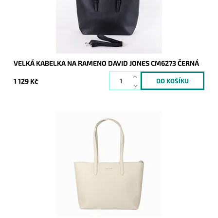
Kód:
9414
Značka:
David Jones Paris
Záruka:
2 roky
VELKÁ KABELKA NA RAMENO DAVID JONES CM6273 ČERNÁ
1 129 Kč
Opravdu velká kokosově bílá kabelka na rameno na formát
A4 s neděleným vnitřním prostorem.
Dostupnost:
Skladem
Kód:
20745
Značka:
David Jones Paris
Záruka:
2 roky