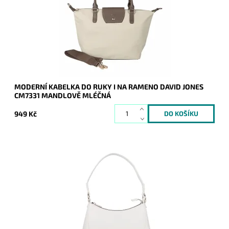
rameni podél těla.
Dostupnost:
Skladem
Kód:
20695
Značka:
David Jones Paris
Záruka:
2 roky
MODERNÍ KABELKA DO RUKY I NA RAMENO DAVID JONES
CM7331 MANDLOVĚ MLÉČNÁ
949 Kč
Módní malá kabelka na rameno v kokosově bílé barvě z
pevnějšího materiálu. Disponuje i dlouhým přídavným
popruhem.
Dostupnost:
Skladem
Kód:
20656
Značka:
David Jones Paris
Záruka:
2 roky