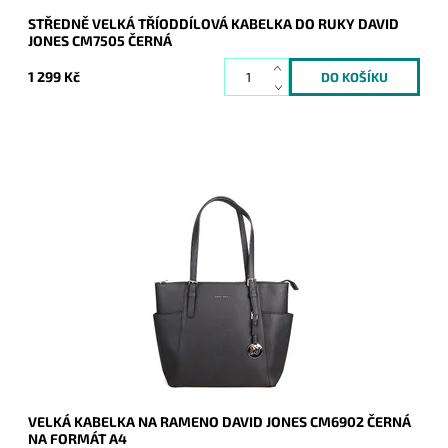
STŘEDNĚ VELKÁ TŘÍODDÍLOVÁ KABELKA DO RUKY DAVID
JONES CM7505 ČERNÁ
1 299 Kč
Velká černá kabelka na rameno na formát A4 se třemi
možnými výškami uch.
Dostupnost:
Skladem
Kód:
20102
Značka:
David Jones Paris
Záruka:
2 roky
VELKÁ KABELKA NA RAMENO DAVID JONES CM6902 ČERNÁ
NA FORMÁT A4