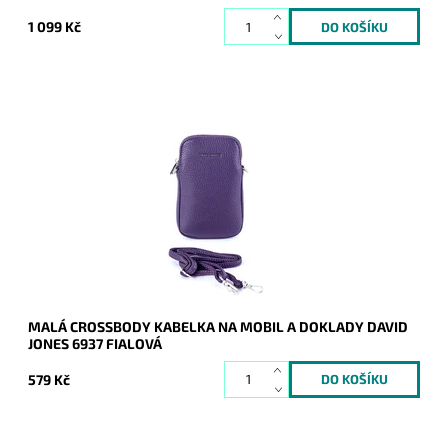
1 099 Kč
Moderní malá fialová crossbody kabelka David Jones dnes tak
často využívaná na nošení mobilu a vybraných dokladů.
Dostupnost:
Skladem
Kód:
17160
Značka:
David Jones Paris
Záruka:
2 roky
MALÁ CROSSBODY KABELKA NA MOBIL A DOKLADY DAVID
JONES 6937 FIALOVÁ
579 Kč