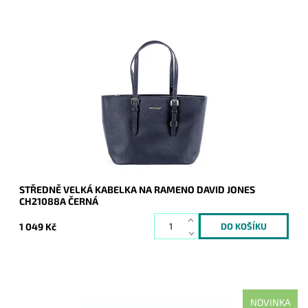
U této černé kabelky, která je mimochodem v ideální velikosti,
je výhodou nastavitelnost výšky uch na 5 různých pozic,
což umožňuje nosit...
Dostupnost:
Skladem
Kód:
16653
Značka:
David Jones Paris
Záruka:
2 roky
STŘEDNĚ VELKÁ KABELKA NA RAMENO DAVID JONES
CH21088A ČERNÁ
1 049 Kč
NOVINKA