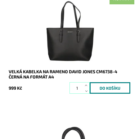
Nejprodávanější kabelka roku 2025 - velká černá kabelka na
rameno na formát A4 s neděleným vnitřním prostorem.
Dostupnost:
Skladem
Kód:
21135
Značka:
David Jones Paris
Záruka:
2 roky
VELKÁ KABELKA NA RAMENO DAVID JONES CM6738-4
ČERNÁ NA FORMÁT A4
999 Kč
Moderní opravdu malá kabelky do ruky David Jones v černé
barvě.