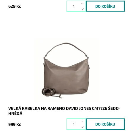
629 Kč
Módní šedo-hnědá velká kabelka na rameno David Jones, do
které se vejde formát A4.
Dostupnost:
Skladem
Kód:
20847
Značka:
David Jones Paris
Záruka:
2 roky
VELKÁ KABELKA NA RAMENO DAVID JONES CM7726 ŠEDO-
HNĚDÁ
999 Kč