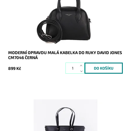
Dostupnost:
Skladem
Kód:
20257
Značka:
David Jones Paris
Záruka:
2 roky
MODERNÍ OPRAVDU MALÁ KABELKA DO RUKY DAVID JONES
CM7046 ČERNÁ
899 Kč
U této velké černé kabelky je výhodou nastavitelnost výšky
uch na 3 různé pozice, což umožňuje nosit kabelku
pohodlně na rameni a...
Dostupnost:
Skladem