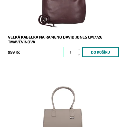
Značka:
David Jones Paris
Záruka:
2 roky
VELKÁ KABELKA NA RAMENO DAVID JONES CM7726
TMAVĚVÍNOVÁ
999 Kč
Velká hnědo-šedá kabelka na rameno na formát A4 s
neděleným vnitřním prostorem.
Dostupnost:
Skladem
Kód:
20837
Značka:
David Jones Paris
Záruka:
2 roky