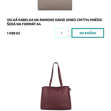
VELKÁ KABELKA NA RAMENO DAVID JONES CM7714 HNĚDO-
ŠEDÁ NA FORMÁT A4
1 099 Kč
Krásná tmavěvínová velká kabelka na rameno, která je
prakticky rozdělena na tři samostatné oddíly.
Dostupnost:
Skladem
Kód:
20826
Značka:
David Jones Paris
Záruka:
2 roky