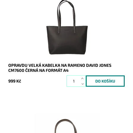
Opravdu velká černá kabelka na rameno na formát A4 s
neděleným vnitřním prostorem.
Dostupnost:
Skladem
Kód:
20742
Značka:
David Jones Paris
Záruka:
2 roky
OPRAVDU VELKÁ KABELKA NA RAMENO DAVID JONES
CM7600 ČERNÁ NA FORMÁT A4
999 Kč
Moderní originální mandlově mléčná kabelka do ruky značky
David Jones, kterou díky přídavnému popruhu můžete nosit na