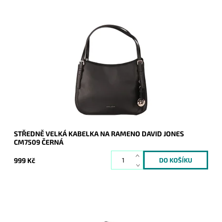
Středně velká černá kabelka na rameno s dvěma uchy z velmi
příjemné syntetické kůže.
Dostupnost:
Skladem
Kód:
20746
Značka:
David Jones Paris
Záruka:
2 roky
STŘEDNĚ VELKÁ KABELKA NA RAMENO DAVID JONES
CM7509 ČERNÁ
999 Kč