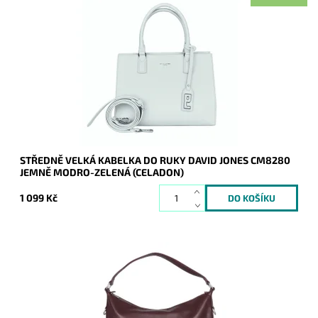
Elegantní středně velká jemně modro-zelená kabelka do ruky
značky David Jones se zavěšenou aplikací na uchu kabelky.
Dostupnost:
Skladem
Kód:
21103
Značka:
David Jones Paris
Záruka:
2 roky
STŘEDNĚ VELKÁ KABELKA DO RUKY DAVID JONES CM8280
JEMNĚ MODRO-ZELENÁ (CELADON)
1 099 Kč
Módní tmavěvínová velká kabelka na rameno David Jones, do
které se vejde formát A4.
Dostupnost:
Skladem
Kód:
20845