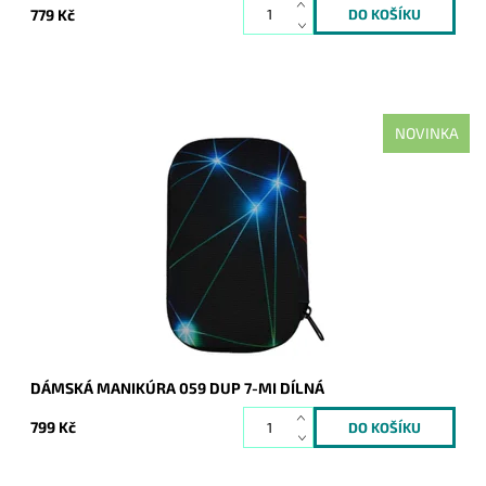
779 Kč
NOVINKA
Krásná dámská manikúra (skládá se ze 7 dílů) od českého
výrobce je dodávána v pevném nylonovém pouzdře. Kovové
části jsou vyrobeny z uhlíkaté...
Dostupnost:
Skladem
Kód:
20569
Značka:
DUP
Záruka:
2 roky
DÁMSKÁ MANIKÚRA 059 DUP 7-MI DÍLNÁ
799 Kč