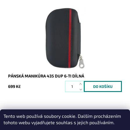
Pánská manikúra (skládá se ze 6 dílů) je dodávána v černém
koženém pouzdře s červeným proužkem. Kovové části jsou
vyrobeny z uhlíkaté celokalené...
Dostupnost:
Skladem
Kód:
9318
Značka:
DUP
Záruka:
2 roky
PÁNSKÁ MANIKÚRA 435 DUP 6-TI DÍLNÁ
699 Kč
Tento web používá soubory cookie. Dalším procházením
Heureka.cz
|
Zboží.cz
|
Oázakabelek
tohoto webu vyjadřujete souhlas s jejich používáním.