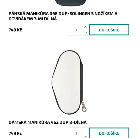
PÁNSKÁ MANIKÚRA 068 DUP/SOLINGEN S NOŽÍKEM A
OTVÍRÁKEM 7-MI DÍLNÁ
749 Kč
Luxusní dámská manikúra (skládá se z 8 dílů) je dodávána v
bílém koženém pouzdře. Obsahuje také oblíbený skleněný
pilníček.
Dostupnost:
Skladem
Kód:
8446
Značka:
DUP
Záruka:
2 roky
DÁMSKÁ MANIKÚRA 462 DUP 8-DÍLNÁ
749 Kč