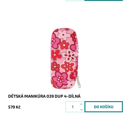
Krásná dětská manikúra (skládá se ze 4 dílů) je dodávána v
červené krabičce s květinkami. Jistě potěší nejednu malou
slečnu.
Dostupnost:
Skladem
Kód:
8395
Značka:
DUP
Záruka:
2 roky
DĚTSKÁ MANIKÚRA 039 DUP 4-DÍLNÁ
579 Kč