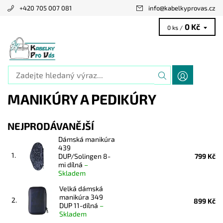
+420 705 007 081
info
@
kabelkyprovas.cz
0 Kč
0 ks /
MANIKÚRY A PEDIKÚRY
NEJPRODÁVANĚJŠÍ
Dámská manikúra
439
1.
DUP/Solingen 8-
799 Kč
mi dílná
–
Skladem
Velká dámská
manikúra 349
2.
899 Kč
DUP 11-dílná
–
Skladem