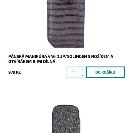
koženkovém pouzdře s kroko vzorem. Součástí je i nožík a
otvírák.
Dostupnost:
Skladem
Kód:
17164
Značka:
DUP
Záruka:
2 roky
PÁNSKÁ MANIKÚRA 446 DUP/SOLINGEN S NOŽÍKEM A
OTVÍRÁKEM 8-MI DÍLNÁ
979 Kč
Krásná manikúra v koženém pouzdře obsahuje kvalitní
náčiní DUP a Solingen (kovové části jsou vyrobeny z uhlíkaté
celokalené oceli).
Dostupnost:
Skladem