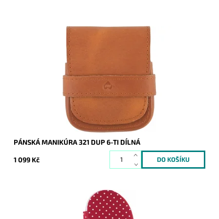
Pánská manikúra (skládá se ze 6 dílů) je dodávána v hnědém
masívním koženém pouzdře. Kovové části jsou vyrobeny z
uhlíkaté celokalené oceli.
Dostupnost:
Skladem
Kód:
9321
Značka:
DUP
Záruka:
2 roky
PÁNSKÁ MANIKÚRA 321 DUP 6-TI DÍLNÁ
1 099 Kč
Krásná dámská manikúra (skládá se ze 6 dílů) je dodávána v
červené krabičce s puntíky. Díky malé velikosti ji ocení ženy