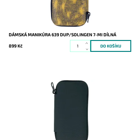
Značka:
DUP
Záruka:
2 roky
DÁMSKÁ MANIKÚRA 639 DUP/SOLINGEN 7-MI DÍLNÁ
899 Kč
Pánská manikúra (skládá se ze 7 dílů) je dodávána v černém
koženém pouzdře. Součástí je i nožík a otvírák.
Dostupnost:
Skladem
Kód:
9317
Značka:
DUP
Záruka:
2 roky