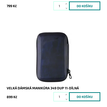
799 Kč
Velká 11-ti dílná manikúra obsahuje kvalitní náčiní DUP, kdy
kovové části jsou vyrobeny z uhlíkaté celokalené oceli.
Dodávána v celozipovém...
Dostupnost:
Skladem
Kód:
8405
Značka:
DUP
Záruka:
2 roky
VELKÁ DÁMSKÁ MANIKÚRA 349 DUP 11-DÍLNÁ
899 Kč