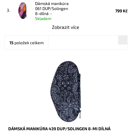
Dámská manikúra
061 DUP/Solingen
3.
799 Kč
8-dílná
–
Skladem
Zobrazit více
15
položek celkem
Krásná manikúra v semišovém koženkovém pouzdře v
krásném designu s kašmírovým vzorem, která obsahuje
kvalitní náčiní DUP a Solingen (kovové části...
Dostupnost:
Skladem
Kód:
17163
Značka:
DUP
Záruka:
2 roky
DÁMSKÁ MANIKÚRA 439 DUP/SOLINGEN 8-MI DÍLNÁ