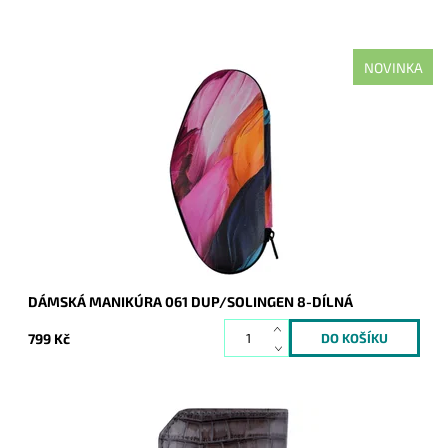
NOVINKA
Kvalitní dámská manikúra (skládá se z 8 dílů) je dodávána v
koženkovém pouzdře s motivem peří. Obsahuje také oblíbený
skleněný pilníček.
Dostupnost:
Skladem
Kód:
20570
Značka:
DUP
Záruka:
2 roky
DÁMSKÁ MANIKÚRA 061 DUP/SOLINGEN 8-DÍLNÁ
799 Kč
Pánská manikúra (skládá se ze 8 dílů) je dodávána v šedém