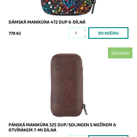
DÁMSKÁ MANIKÚRA 472 DUP 6-DÍLNÁ
779 Kč
NOVINKA
Pánská manikúra (skládá se ze 7 dílů) je dodávána v hnědém
koženkovém pouzdře. Součástí je i nožík, otvírák a vývrtka.
Dostupnost:
Skladem
Kód:
20571
Značka:
DUP
Záruka:
2 roky
PÁNSKÁ MANIKÚRA 325 DUP/SOLINGEN S NOŽÍKEM A
OTVÍRÁKEM 7-MI DÍLNÁ