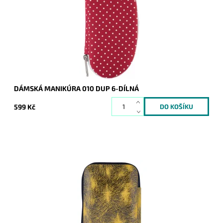
nejen na cestách.
Dostupnost:
Skladem
Kód:
8396
Značka:
DUP
Záruka:
2 roky
DÁMSKÁ MANIKÚRA 010 DUP 6-DÍLNÁ
599 Kč
Luxusní manikúra ve žlutém odstínu koženého pouzdra
obsahuje kvalitní náčiní DUP a Solingen (kovové části jsou
vyrobeny z uhlíkaté celokalené...
Dostupnost:
Skladem
Kód:
17162