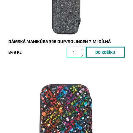
Kód:
8397
Značka:
DUP
Záruka:
2 roky
DÁMSKÁ MANIKÚRA 398 DUP/SOLINGEN 7-MI DÍLNÁ
849 Kč
Krásná dámská manikúra (skládá se ze 6 dílů) je dodávána v
koženém pestrém pouzdře. Díky ideální velikosti ji ocení ženy
nejen na cestách.
Dostupnost:
Skladem
Kód:
16744
Značka:
DUP
Záruka:
2 roky