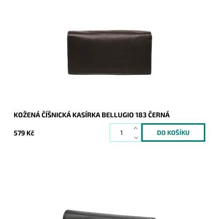
Velká klasická číšnická peněženka - kasírka v černé barvě od
značky Bellugio.
Dostupnost:
Skladem
Kód:
8733
Značka:
Bellugio
Záruka:
2 roky
KOŽENÁ ČÍŠNICKÁ KASÍRKA BELLUGIO 183 ČERNÁ
579 Kč
Velká klasická číšnická peněženka - kasírka v černé barvě
značky Nordee.