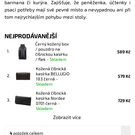
barmana či kurýra. Zajišťuje, že peněženka, účtenky i
psací potřeby mají své pevné místo a nevypadnou ani při
tom nejrychlejším pohybu mezi stoly.
NEJPRODÁVANĚJŠÍ
Černý kožený box
/ pouzdro na
1.
589 Kč
číšnickou kasírku
/ flek
–
Skladem
Kožená číšnická
kasírka BELLUGIO
2.
579 Kč
183 černá
–
Skladem
Kožená číšnická
kasírka Nordee
3.
729 Kč
0701 černá
–
Skladem
Zobrazit více
4
položek celkem