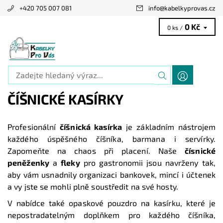
+420 705 007 081
info
@
kabelkyprovas.cz
0 Kč
0 ks /
ČÍŠNICKÉ KASÍRKY
Profesionální
číšnická kasírka
je základním nástrojem
každého úspěšného číšníka, barmana i servírky.
Zapomeňte na chaos při placení. Naše
čísnické
peněženky
a
fleky
pro gastronomii jsou navrženy tak,
aby vám usnadnily organizaci bankovek, mincí i účtenek
a vy jste se mohli plně soustředit na své hosty.
V nabídce také opaskové pouzdro na kasírku, které je
nepostradatelným doplňkem pro každého číšníka,