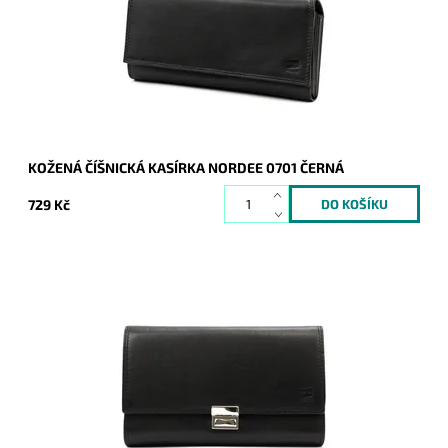
Dostupnost:
Skladem
Kód:
20594
Značka:
Nordee
Záruka:
2 roky
KOŽENÁ ČÍŠNICKÁ KASÍRKA NORDEE 0701 ČERNÁ
729 Kč
Velká klasická číšnická peněženka - kasírka v černé barvě od
značky Nordee na zacvakávací patent.
Dostupnost:
Skladem
Kód:
20593
Značka:
Nordee
Záruka:
2 roky