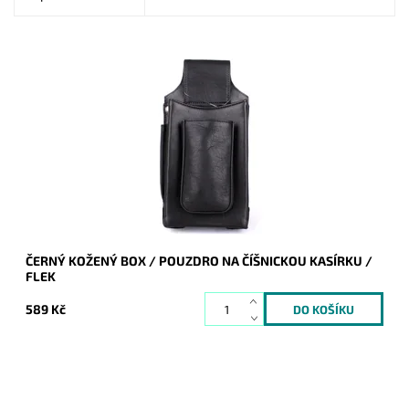
Černý pevný kožený box - pouzdro na číšnickou kasírku, který
lze přidělat na opasek.
Dostupnost:
Skladem
Kód:
9922
Značka:
Bellugio
Záruka:
2 roky
ČERNÝ KOŽENÝ BOX / POUZDRO NA ČÍŠNICKOU KASÍRKU /
FLEK
589 Kč