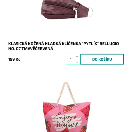
Kód:
9989
Značka:
Bellugio
Záruka:
2 roky
KLASICKÁ KOŽENÁ HLADKÁ KLÍČENKA "PYTLÍK" BELLUGIO
NO. 07 TMAVĚČERVENÁ
199 Kč
Letní velká plážová taška na rameno v krásné růžové barvě.
Dostupnost:
Skladem
Kód:
20676
Značka:
Bellugio
Záruka:
2 roky