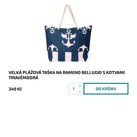
Letní velká plážová taška na rameno v krásné tmavěmodré
barvě s vyobrazením kotev s křídly.
Dostupnost:
Skladem
Kód:
20678
Značka:
Bellugio
Záruka:
2 roky
VELKÁ PLÁŽOVÁ TAŠKA NA RAMENO BELLUGIO S KOTVAMI
TMAVĚMODRÁ
349 Kč
Klasická kožená černá klíčenka "pytlík" na zip s kroužkem na