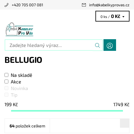
+420 705 007 081
info
@
kabelkyprovas.cz
0 Kč
0 ks /
BELLUGIO
Na skladě
Akce
Novinka
Tip
199
Kč
1749
Kč
64
položek celkem