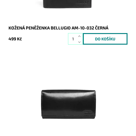
KOŽENÁ PENĚŽENKA BELLUGIO AM-10-032 ČERNÁ
499 Kč
Černá peněženka z pevné kůže je určena všem ženám, které
hledají jistotu. Barva kůže jen vkusně zvýrazňuje jinak
klasickou stálici mezi peněženkami.
Dostupnost:
Skladem
Kód:
9672
Značka:
Bellugio
Záruka:
2 roky