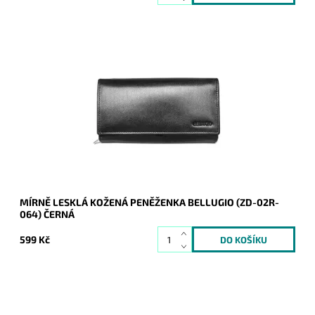
Černá peněženka z pevné kůže je určena všem ženám, které
hledají jistotu. Barva kůže jen vkusně zvýrazňuje jinak
klasickou stálici mezi peněženkami.
Dostupnost:
Skladem
Kód:
8827
Značka:
Bellugio
Záruka:
2 roky
MÍRNĚ LESKLÁ KOŽENÁ PENĚŽENKA BELLUGIO (ZD-02R-
064) ČERNÁ
599 Kč