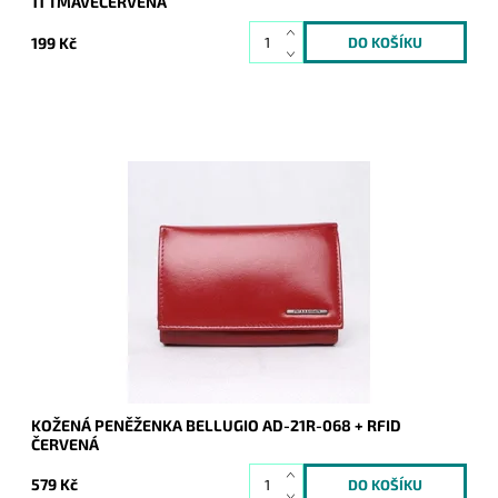
11 TMAVĚČERVENÁ
199 Kč
Dámská stálice - červená peněženka z pevné kůže je určena
všem ženám, které hledají jistotu a zároveň bezpečí díky
vrstvě RFID.
Dostupnost:
Skladem
Kód:
8983
Značka:
Bellugio
Záruka:
2 roky
KOŽENÁ PENĚŽENKA BELLUGIO AD-21R-068 + RFID
ČERVENÁ
579 Kč