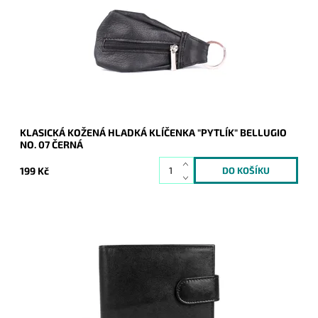
přichycení klíčů.
Dostupnost:
Skladem
Kód:
9990
Značka:
Bellugio
Záruka:
2 roky
KLASICKÁ KOŽENÁ HLADKÁ KLÍČENKA "PYTLÍK" BELLUGIO
NO. 07 ČERNÁ
199 Kč
Černá kožená peněženka je orientovaná podélně s
vyraženým logem Bellugio na přední straně.
Dostupnost:
Skladem
Kód:
9809
Značka:
Bellugio
Záruka:
2 roky