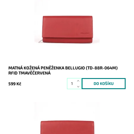
Dámská stálice - červená peněženka z pevné kůže je určena
všem ženám, které hledají jistotu a zároveň bezpečí díky
vrstvě RFID.
Dostupnost:
Skladem
Kód:
8348
Značka:
Bellugio
Záruka:
2 roky
MATNÁ KOŽENÁ PENĚŽENKA BELLUGIO (TD-88R-064M)
RFID TMAVĚČERVENÁ
599 Kč
Čevená peněženka z pevné kůže je určena všem ženám, které
hledají jistotu: Barva kůže jen vkusně zvýrazňuje jinak
klasickou stálici mezi peněženkami.
Dostupnost:
Skladem