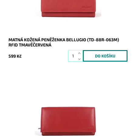
Kód:
8346
Značka:
Bellugio
Záruka:
2 roky
MATNÁ KOŽENÁ PENĚŽENKA BELLUGIO (TD-88R-063M)
RFID TMAVĚČERVENÁ
599 Kč
Její praktičnost a příznivá cena jsou důvodem velké žádanosti
u zákaznic. Klasika, která nezklame.
Dostupnost:
Skladem
Kód:
1100
Značka:
Bellugio
Záruka:
2 roky