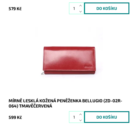
579 Kč
Červená peněženka z pevné kůže je určena všem ženám,
které hledají jistotu. Barva kůže jen vkusně zvýrazňuje jinak
klasickou stálici mezi peněženkami.
Dostupnost:
Skladem
Kód:
8826
Značka:
Bellugio
Záruka:
2 roky
MÍRNĚ LESKLÁ KOŽENÁ PENĚŽENKA BELLUGIO (ZD-02R-
064) TMAVĚČERVENÁ
599 Kč