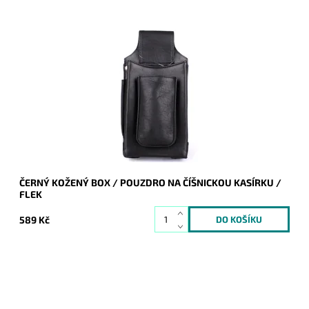
Černý pevný kožený box - pouzdro na číšnickou kasírku, který
lze přidělat na opasek.
Dostupnost:
Skladem
Kód:
9922
Značka:
Bellugio
Záruka:
2 roky
ČERNÝ KOŽENÝ BOX / POUZDRO NA ČÍŠNICKOU KASÍRKU /
FLEK
589 Kč