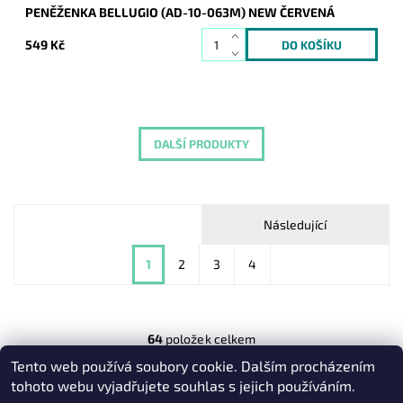
PENĚŽENKA BELLUGIO (AD-10-063M) NEW ČERVENÁ
549 Kč
DALŠÍ PRODUKTY
Následující
1
2
3
4
64
položek celkem
Tento web používá soubory cookie. Dalším procházením
Heureka.cz
|
Zboží.cz
|
Oázakabelek
tohoto webu vyjadřujete souhlas s jejich používáním.