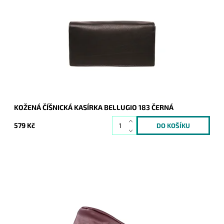
Velká klasická číšnická peněženka - kasírka v černé barvě od
značky Bellugio.
Dostupnost:
Skladem
Kód:
8733
Značka:
Bellugio
Záruka:
2 roky
KOŽENÁ ČÍŠNICKÁ KASÍRKA BELLUGIO 183 ČERNÁ
579 Kč
Klasická kožená tmavěčervená klíčenka "pytlík" na zip s
kroužkem na přichycení klíčů.
Dostupnost:
Skladem