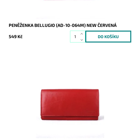
PENĚŽENKA BELLUGIO (AD-10-064M) NEW ČERVENÁ
549 Kč
Oblíbenost tohoto produktu má vzrůstající tendenci, navíc kdy
praktičnost i cena jsou v souladu. Peněženka BELLUGIO je
jedním z nejprodávanějších výrobků.
Dostupnost:
Skladem
Kód:
1098
Značka:
Bellugio
Záruka:
2 roky