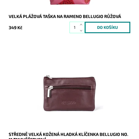
VELKÁ PLÁŽOVÁ TAŠKA NA RAMENO BELLUGIO RŮŽOVÁ
349 Kč
Středně velká kožená tmavěčervená klíčenka na zip s
kroužkem na přichycení klíčů.
Dostupnost:
Skladem
Kód:
9988
Značka:
Bellugio
Záruka:
2 roky
STŘEDNĚ VELKÁ KOŽENÁ HLADKÁ KLÍČENKA BELLUGIO NO.