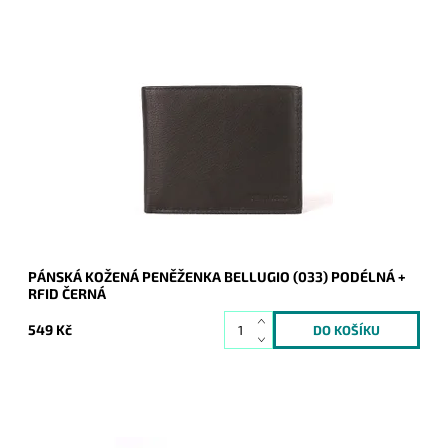
Černá kožená peneženka s ochrannou vrstvou RFID nezklame
vzhledem a užitím a potěší cenou a kvalitou.
Dostupnost:
Skladem
Kód:
8354
Značka:
Bellugio
Záruka:
2 roky
PÁNSKÁ KOŽENÁ PENĚŽENKA BELLUGIO (033) PODÉLNÁ +
RFID ČERNÁ
549 Kč