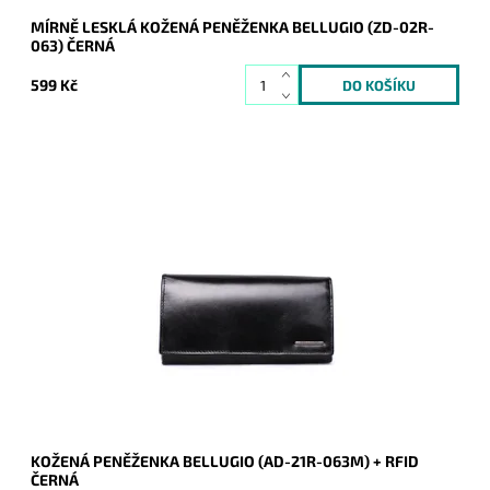
MÍRNĚ LESKLÁ KOŽENÁ PENĚŽENKA BELLUGIO (ZD-02R-
063) ČERNÁ
599 Kč
Dámská stálice - černá peněženka z pevné kůže je určena
všem ženám, které hledají jistotu a zároveň bezpečí díky
vrstvě RFID.
Dostupnost:
Skladem
Kód:
8986
Značka:
Bellugio
Záruka:
2 roky
KOŽENÁ PENĚŽENKA BELLUGIO (AD-21R-063M) + RFID
ČERNÁ