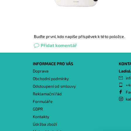
Buďte první, kdo napíše příspěvek k této položce.
Přidat komentář
INFORMACE PRO VÁS
KONT
Doprava
Ladis
inf
Obchodní podmínky
+4
Odstoupení od smlouvy
Fa
Reklamační řád
ka
Formuláře
GDPR
Kontakty
Údržba zboží