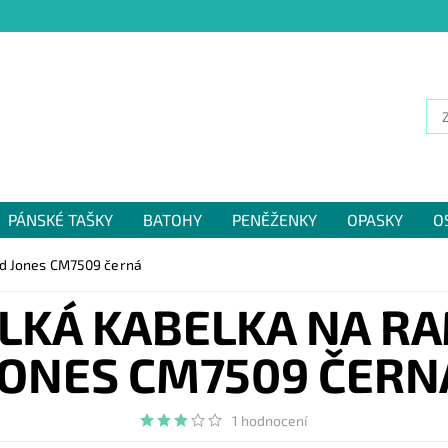
PÁNSKÉ TAŠKY
BATOHY
PENĚŽENKY
OPASKY
O
NÁM
id Jones CM7509 černá
LKÁ KABELKA NA R
JONES CM7509 ČERN
1 hodnocení