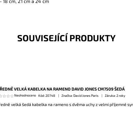
 - 18 cm, 21 cm a 24 cm
SOUVISEJÍCÍ PRODUKTY
ŘEDNĚ VELKÁ KABELKA NA RAMENO DAVID JONES CM7509 ŠEDÁ
Neohodnoceno
Kód:
20748
Značka: David Jones Paris
Záruka: 2 roky
ředně velká šedá kabelka na rameno s dvěma uchy z velmi příjemné syn