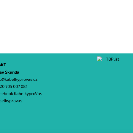
AKT
lav Škunda
o
@
kabelkyprovas.cz
20 705 007 081
cebook KabelkyproVas
belkyprovas