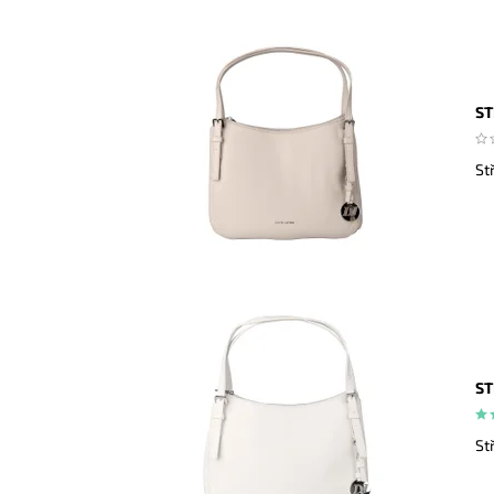
ST
St
ST
St