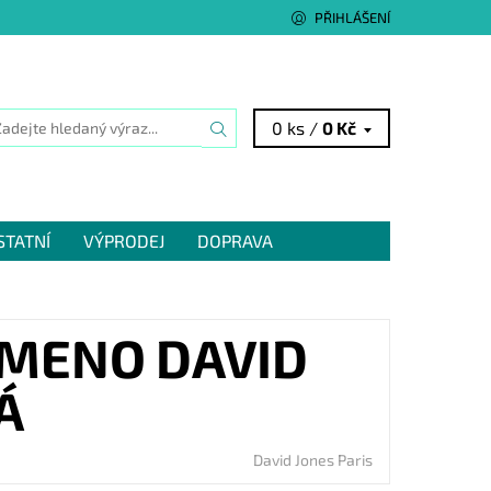
PŘIHLÁŠENÍ
0 ks /
0 Kč
STATNÍ
VÝPRODEJ
DOPRAVA
AMENO DAVID
Á
David Jones Paris