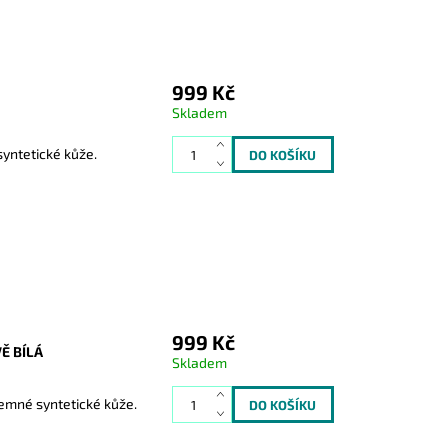
999 Kč
Skladem
yntetické kůže.
999 Kč
Ě BÍLÁ
Skladem
emné syntetické kůže.