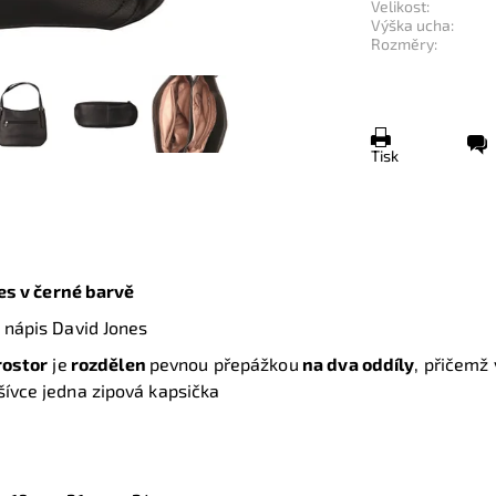
Velikost:
Výška ucha:
Rozměry:
Tisk
es v černé barvě
 nápis David Jones
rostor
je
rozdělen
pevnou přepážkou
na dva oddíly
, přičemž
šívce jedna zipová kapsička