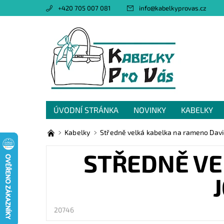
+420 705 007 081
info
@
kabelkyprovas.cz
ÚVODNÍ STRÁNKA
NOVINKY
KABELKY
OBCHODNÍ PODMÍNKY
GDPR
NAPIŠTE 
Kabelky
Středně velká kabelka na rameno Dav
STŘEDNĚ VE
20746