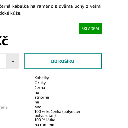
 černá kabelka na rameno s dvěma uchy z velmi
ické kůže.
SKLADEM
Kč
+
Kabelky
2 roky
černá
ne
stříbrné
ne
ano
raně:
100 % koženka (polyester,
polyuretan)
100 % látka
:
na rameno