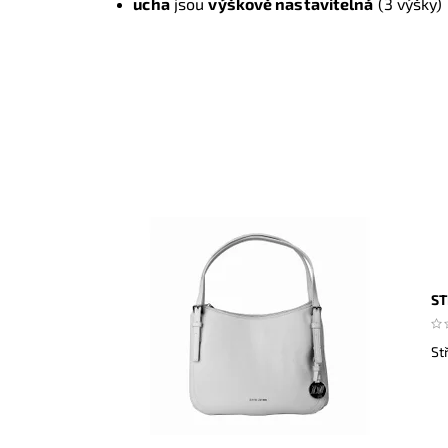
ucha
jsou
výškově nastavitelná
(3 výšky)
ST
St