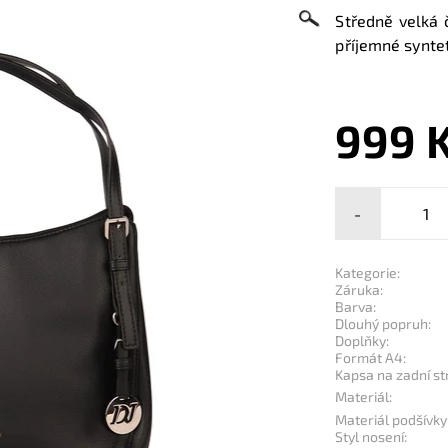
Středně velká
příjemné syntet
999 
-
Kategorie:
Záruka:
Barva:
Dlouhý popruh:
Doplňky:
Formát A4:
Kapsa na zadní st
Materiál:
Materiál podšívky
Styl nosení: