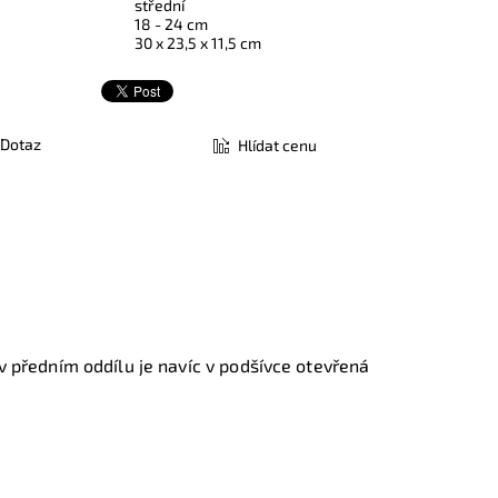
střední
18 - 24 cm
30 x 23,5 x 11,5 cm
Dotaz
Hlídat cenu
 v předním oddílu je navíc v podšívce otevřená