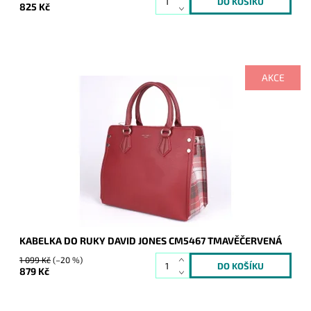
825 Kč
AKCE
Kabelka zaujme originálními bočními stranami, které jsou
kárované. Její maximalistický vzhled ocení každá žena.
Dostupnost:
Skladem
Kód:
7770
Značka:
David Jones Paris
Záruka:
2 roky
KABELKA DO RUKY DAVID JONES CM5467 TMAVĚČERVENÁ
1 099 Kč
(–20 %)
879 Kč