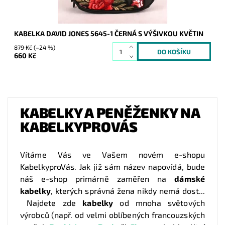
KABELKA DAVID JONES 5645-1 ČERNÁ S VÝŠIVKOU KVĚTIN
879 Kč
(–24 %)
660 Kč
KABELKY A PENĚŽENKY NA
KABELKYPROVÁS
Vítáme Vás ve Vašem novém e-shopu
KabelkyproVás. Jak již sám název napovídá, bude
náš e-shop primárně zaměřen na
dámské
kabelky
, kterých správná žena nikdy nemá dost...
Najdete zde
kabelky
od mnoha světových
výrobců (např. od velmi oblíbených francouzských