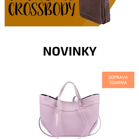
NOVINKY
DOPRAVA
ZDARMA
Moderní víceúčelová velká světlefialová kožená kabelka
italské značky Luka, kterou lze nosit v ruce a také na rameni.
Dostupnost:
Skladem
Kód:
21089
Značka:
Luka
Záruka:
2 roky