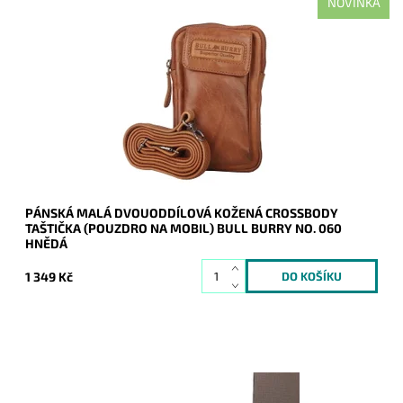
NOVINKA
Malá pánská crossbody taštička Bull Burry v hnědé barvě,
která je velmi prakticky rozdělena na dva samostatné oddíly.
Dostupnost:
Skladem
Kód:
21115
Značka:
Bull Burry
Záruka:
2 roky
PÁNSKÁ MALÁ DVOUODDÍLOVÁ KOŽENÁ CROSSBODY
TAŠTIČKA (POUZDRO NA MOBIL) BULL BURRY NO. 060
HNĚDÁ
1 349 Kč