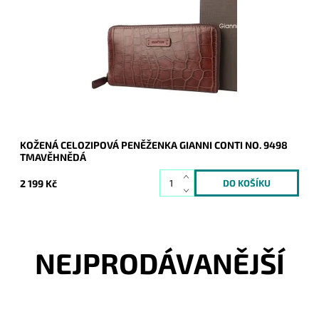
Celozipová tmavěhnědá peněženka nejvyšší kvality italské
prvotřídní značky Gianni Conti.
Dostupnost:
Skladem
Kód:
20791
Značka:
Gianni Conti
Záruka:
2 roky
KOŽENÁ CELOZIPOVÁ PENĚŽENKA GIANNI CONTI NO. 9498
TMAVĚHNĚDÁ
2 199 Kč
NEJPRODÁVANĚJŠÍ