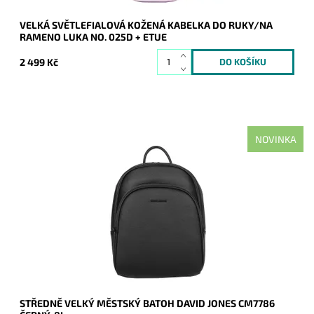
VELKÁ SVĚTLEFIALOVÁ KOŽENÁ KABELKA DO RUKY/NA
RAMENO LUKA NO. 025D + ETUE
2 499 Kč
NOVINKA
Středně velký městský elegantní batůžek David Jones v černé
barvě s obsahem cca. 8 litrů.
Dostupnost:
Skladem
Kód:
21096
Značka:
David Jones Paris
Záruka:
2 roky
STŘEDNĚ VELKÝ MĚSTSKÝ BATOH DAVID JONES CM7786