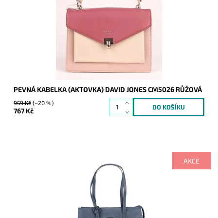
Dostupnost:
Skladem
Kód:
1866
Značka:
David Jones Paris
Záruka:
2 roky
PEVNÁ KABELKA (AKTOVKA) DAVID JONES CM5026 RŮŽOVÁ
959 Kč
(–20 %)
767 Kč
AKCE
Výhodou této středně velké kabelky je nastavitelná výška
uch.
Dostupnost:
Skladem
Kód:
1623
Značka:
David Jones Paris