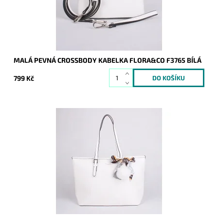
Záruka:
2 roky
MALÁ PEVNÁ CROSSBODY KABELKA FLORA&CO F3765 BÍLÁ
799 Kč
Elegantní kabelka na rameno na formát A4 s mašlí a bambulí
zavěšenou na uchu kabelky a také vyraženým stříbrným
logem FLORA&CO. Kabelka je v čisté bílé barvě.
Dostupnost:
Skladem
Kód:
16852
Značka:
FLORA&CO
Záruka:
2 roky