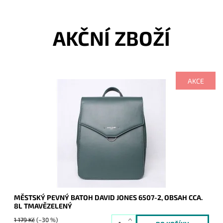
AKČNÍ ZBOŽÍ
AKCE
Středně velký městský tmavězelený batoh značky David
Jones s jednoduchou přední linií v moderním provedení.
Dostupnost:
Skladem
Kód:
8939
Značka:
David Jones Paris
Záruka:
2 roky
MĚSTSKÝ PEVNÝ BATOH DAVID JONES 6507-2, OBSAH CCA.
8L TMAVĚZELENÝ
1 179 Kč
(–30 %)