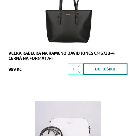
Dostupnost:
Skladem
Kód:
21135
Značka:
David Jones Paris
Záruka:
2 roky
VELKÁ KABELKA NA RAMENO DAVID JONES CM6738-4
ČERNÁ NA FORMÁT A4
999 Kč
Kabelka do ruky i na rameno značky FLORA&CO se stříbrnými
doplňky je malého rozměru, ale velká v oblíbenosti.
Dostupnost:
Skladem
Kód:
16848
Značka:
FLORA&CO