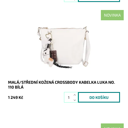
NOVINKA
Malá/střední bílá originální kožená crossbody kabelka italské
značky Luka, která zaujme originálními přívěšky na čele
kabelky.
Dostupnost:
Skladem
Kód:
21129
Značka:
Luka
Záruka:
2 roky
MALÁ/STŘEDNÍ KOŽENÁ CROSSBODY KABELKA LUKA NO.
110 BÍLÁ
1 249 Kč