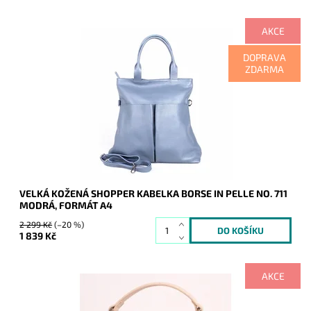
AKCE
Velká modrá kožená shopper kabelka Borse in Pelle na
DOPRAVA
formát A4.
ZDARMA
Dostupnost:
Skladem
Kód:
9927
Značka:
Borse in pelle
Záruka:
2 roky
VELKÁ KOŽENÁ SHOPPER KABELKA BORSE IN PELLE NO. 711
MODRÁ, FORMÁT A4
2 299 Kč
(–20 %)
1 839 Kč
AKCE
Elegantní aktovka značky David Jones CM5026 v růžové
barvě.