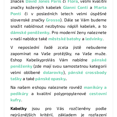
značek
David Jones Paris
či
Flora
,
velmi kvalitní
značky kožených kabelek
Gianni Conti
a
Marta
Ponti
či v posledních letech velmi úspěšné
slovenské značky
Grosso
). Dále se Vám budeme
snažit nabídnout nezbytnou náplň kabelek, a to
dámské peněženky
. Pro moderní ženy naleznete
v naší nabídce také
městské batohy
a
ledvinky
.
V neposlední řadě zcela jistě nebudeme
zapomínat na Vaše protějšky, na Vaše muže.
Eshop KabelkyproVás Vám nabídne
pánské
peněženky
(zde mají svou samostatnou kategorii
velmi oblíbené
dolarovky
),
pánské crossbody
tašky
a také
pánské opasky
.
Na našem eshopu naleznete rovněž
manikúry a
pedikúry
a kvalitní polypropylenové
cestovní
kufry
.
Kabelky
jsou pro Vás rozčleněny podle
nejrůznějších kritérií, základem je rozřazení