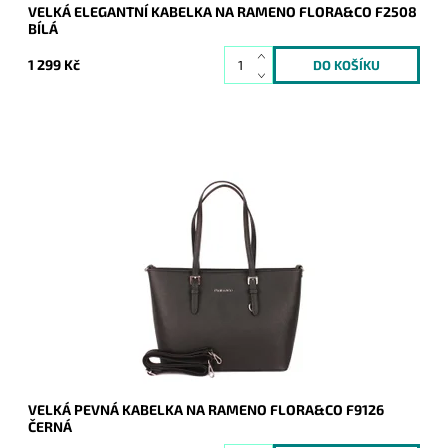
VELKÁ ELEGANTNÍ KABELKA NA RAMENO FLORA&CO F2508
BÍLÁ
1 299 Kč
Pevná velká elegantní kabelka do ruky i na rameno značky
FLORA&CO se stříbrnými doplňky.
Dostupnost:
Skladem
Kód:
1429
Značka:
FLORA&CO
Záruka:
2 roky
VELKÁ PEVNÁ KABELKA NA RAMENO FLORA&CO F9126
ČERNÁ