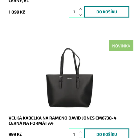
ČERNÝ, 8L
1 099 Kč
NOVINKA
Nejprodávanější kabelka roku 2025 - velká černá kabelka na
rameno na formát A4 s neděleným vnitřním prostorem.
Dostupnost:
Skladem
Kód:
21135
Značka:
David Jones Paris
Záruka:
2 roky
VELKÁ KABELKA NA RAMENO DAVID JONES CM6738-4
ČERNÁ NA FORMÁT A4
999 Kč