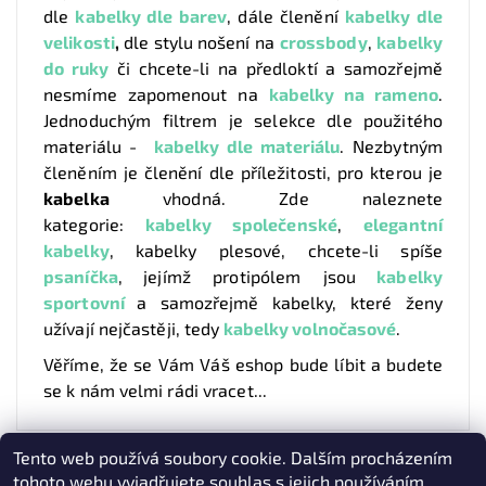
dle
kabelky dle barev
, dále členění
kabelky dle
velikosti
,
dle stylu
nošení na
crossbody
,
kabelky
do ruky
či chcete-li na předloktí a samozřejmě
nesmíme zapomenout na
kabelky na rameno
.
Jednoduchým filtrem je selekce dle použitého
materiálu -
kabelky dle materiálu
. Nezbytným
členěním je členění dle příležitosti, pro kterou je
kabelka
vhodná. Zde naleznete
kategorie:
kabelky společenské
,
elegantní
kabelky
, kabelky plesové, chcete-li spíše
psaníčka
,
jejímž protipólem jsou
kabelky
sportovní
a samozřejmě kabelky, které ženy
užívají nejčastěji, tedy
kabelky volnočasové
.
Věříme, že se Vám Váš eshop bude líbit a budete
se k nám velmi rádi vracet...
Tento web používá soubory cookie. Dalším procházením
Heureka.cz
|
Zboží.cz
|
Oázakabelek
tohoto webu vyjadřujete souhlas s jejich používáním.