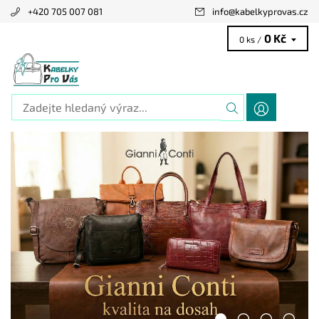
+420 705 007 081
info
@
kabelkyprovas.cz
0 Kč
0 ks /