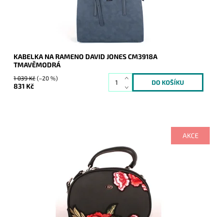
Záruka:
2 roky
KABELKA NA RAMENO DAVID JONES CM3918A
TMAVĚMODRÁ
1 039 Kč
(–20 %)
831 Kč
AKCE
Velmi křehce a žensky působí kabelka díky svému tvaru,
velikosti, ale především krásné výšivce na čelní straně.
Dostupnost:
Skladem
Kód:
992
Značka:
David Jones Paris
Záruka:
2 roky