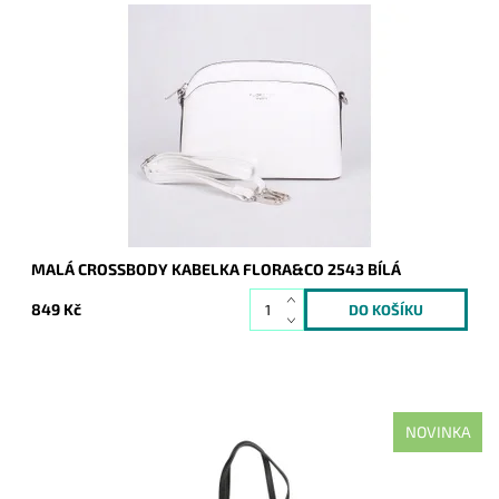
Malá elegantní volnočasová crossbody kabelka od značky
FLORA&CO držící svůj tvar v bílé barvě.
Dostupnost:
Skladem
Kód:
16850
Značka:
FLORA&CO
Záruka:
2 roky
MALÁ CROSSBODY KABELKA FLORA&CO 2543 BÍLÁ
849 Kč
NOVINKA
Nejprodávanější kabelka roku 2025 - velká černá kabelka na
rameno na formát A4 s neděleným vnitřním prostorem.