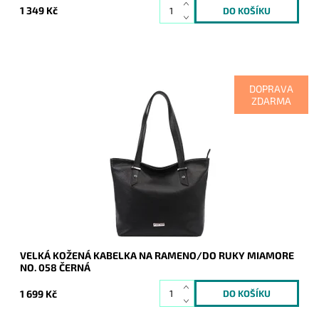
1 349 Kč
DOPRAVA
ZDARMA
Nadčasová, velká, měkoučká, kožená, černá se stříbrnými
doplňky na formát A4, prostě supr kabelka pro nás všechny.
Dostupnost:
Skladem
Kód:
20627
Značka:
Mia More (Itálie)
Záruka:
2 roky
VELKÁ KOŽENÁ KABELKA NA RAMENO/DO RUKY MIAMORE
NO. 058 ČERNÁ
1 699 Kč