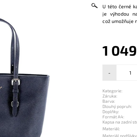
U této černé k
je výhodou na
což umožňuje n
1 049
-
Kategorie:
Záruka:
Barva:
Dlouhý popruh:
Doplňky:
Formát A4:
Kapsa na zadní st
Materiál:
Materiál podšívky