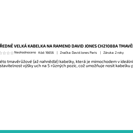
ŘEDNĚ VELKÁ KABELKA NA RAMENO DAVID JONES CH21088A TMAV
Neohodnoceno
Kód:
16656
Značka: David Jones Paris
Záruka: 2 roky
této tmavěrůžové (až nahnědlé) kabelky, která je mimochodem v ideální 
stavitelnost výšky uch na 5 různých pozic, což umožňuje nosit kabelku