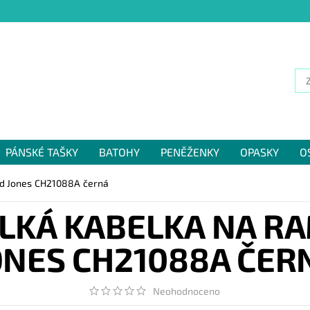
PÁNSKÉ TAŠKY
BATOHY
PENĚŽENKY
OPASKY
O
NÁM
id Jones CH21088A černá
LKÁ KABELKA NA R
ONES CH21088A ČER
Neohodnoceno