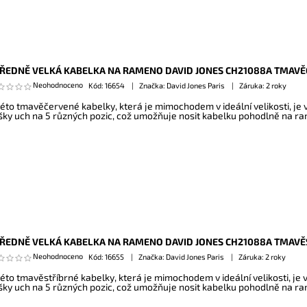
ŘEDNĚ VELKÁ KABELKA NA RAMENO DAVID JONES CH21088A TMAV
Neohodnoceno
Kód:
16654
Značka: David Jones Paris
Záruka: 2 roky
této tmavěčervené kabelky, která je mimochodem v ideální velikosti, je
šky uch na 5 různých pozic, což umožňuje nosit kabelku pohodlně na ra
ŘEDNĚ VELKÁ KABELKA NA RAMENO DAVID JONES CH21088A TMAVĚ
Neohodnoceno
Kód:
16655
Značka: David Jones Paris
Záruka: 2 roky
této tmavěstříbrné kabelky, která je mimochodem v ideální velikosti, je
šky uch na 5 různých pozic, což umožňuje nosit kabelku pohodlně na ra