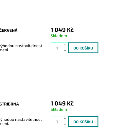
1 049 Kč
ĚČERVENÁ
Skladem
 výhodou nastavitelnost
meni.
1 049 Kč
STŘÍBRNÁ
Skladem
 výhodou nastavitelnost
meni.