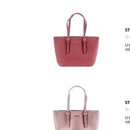
ST
U 
vý
ST
U 
vý