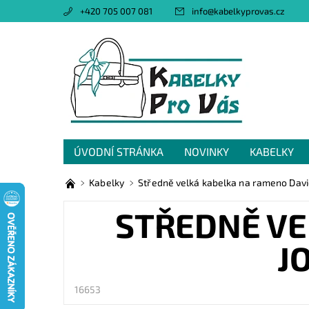
+420 705 007 081
info
@
kabelkyprovas.cz
ÚVODNÍ STRÁNKA
NOVINKY
KABELKY
OBCHODNÍ PODMÍNKY
GDPR
NAPIŠTE 
Kabelky
Středně velká kabelka na rameno Dav
STŘEDNĚ VE
J
16653