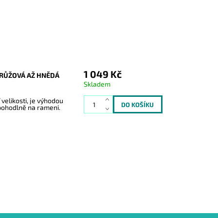
1 049 Kč
ĚRŮŽOVÁ AŽ HNĚDÁ
Skladem
velikosti, je výhodou
 pohodlně na rameni.