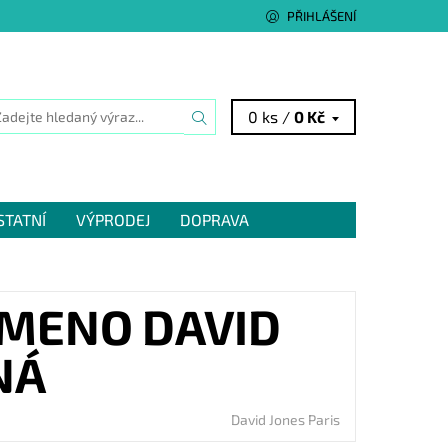
PŘIHLÁŠENÍ
0 ks /
0 Kč
STATNÍ
VÝPRODEJ
DOPRAVA
AMENO DAVID
NÁ
David Jones Paris