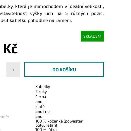
abelky, která je mimochodem v ideální velikosti,
stavitelnost výšky uch na 5 různých pozic,
osit kabelku pohodlně na rameni.
SKLADEM
 Kč
+
Kabelky
2 roky
černá
ano
zlaté
ano i ne
ano
raně:
100 % koženka (polyester,
polyuretan)
100 % látka
: