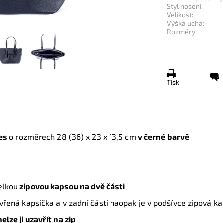
Styl nosení:
Velikost:
Výška ucha:
Rozměry:
Tisk
nes
o rozměrech 28 (36)
x 23 x 13,5 cm
v černé barvě
elkou
zipovou kapsou na dvě části
evřená kapsička a v zadní části naopak je v podšívce zipová k
elze ji uzavřít na zip