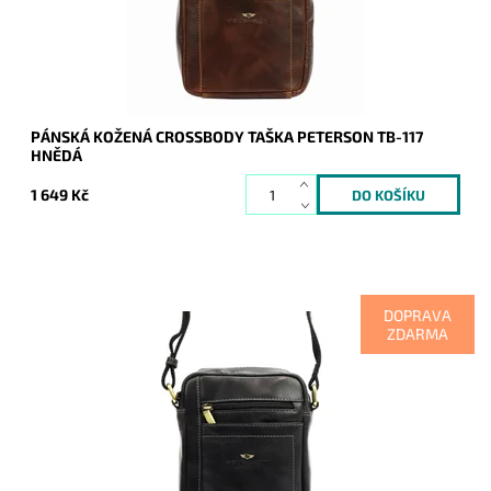
Značka:
Peterson
Záruka:
2 roky
PÁNSKÁ KOŽENÁ CROSSBODY TAŠKA PETERSON TB-117
HNĚDÁ
1 649 Kč
DOPRAVA
ZDARMA
Středně velká černá pánská kožená crossbody taška
zaručuje komfort při každodenním užití.
Dostupnost:
Skladem
Kód:
16881
Značka:
Peterson
Záruka:
2 roky