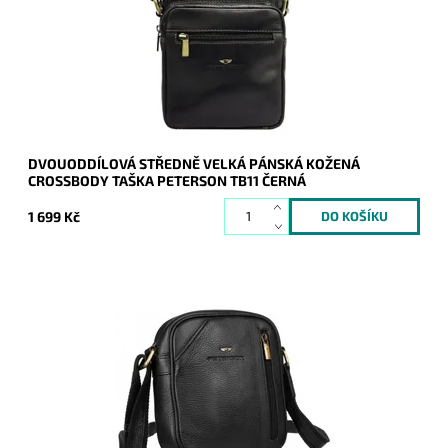
Dostupnost:
Skladem
Kód:
20757
Značka:
Peterson
Záruka:
2 roky
DVOUODDÍLOVÁ STŘEDNĚ VELKÁ PÁNSKÁ KOŽENÁ
CROSSBODY TAŠKA PETERSON TB11 ČERNÁ
1 699 Kč
Kožená taška menších rozměrů značky Peterson je nejen
elegantní, ale hlavně velmi prakticky řešená a skvěle se nosí.
Dostupnost:
Skladem
Kód:
20564
Značka:
Peterson
Záruka:
2 roky