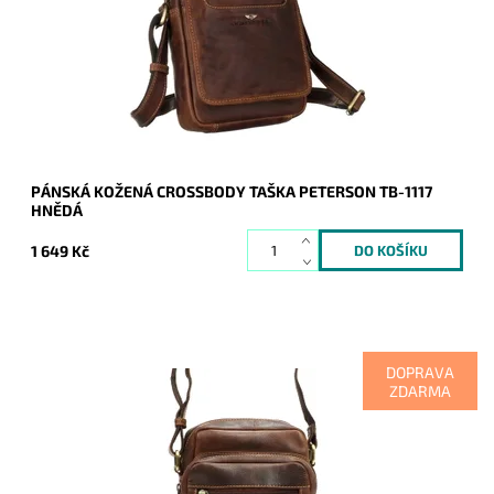
Dostupnost:
Skladem
Kód:
19894
Značka:
Peterson
Záruka:
2 roky
PÁNSKÁ KOŽENÁ CROSSBODY TAŠKA PETERSON TB-1117
HNĚDÁ
1 649 Kč
DOPRAVA
ZDARMA
Středně velká hnědá pánská kožená crossbody taška
Peterson, která je rozdělena na dva samostatné oddíly.
Dostupnost:
Skladem
Kód:
20756
Značka:
Peterson