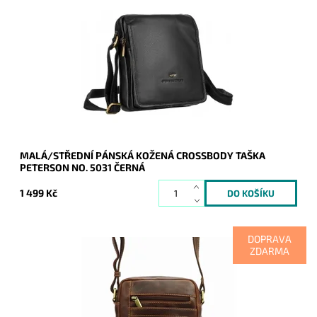
Kožená pánská černá crossbody značky Peterson ideální
velikosti, zajišťuje maximální komfort při každodenním nošení.
Dostupnost:
Skladem
Kód:
17063
Značka:
Peterson
Záruka:
2 roky
MALÁ/STŘEDNÍ PÁNSKÁ KOŽENÁ CROSSBODY TAŠKA
PETERSON NO. 5031 ČERNÁ
1 499 Kč
DOPRAVA
ZDARMA
Středně velká hnědá pánská kožená crossbody taška
zaručuje komfort při každodenním užití.
Dostupnost:
Skladem
Kód:
16882