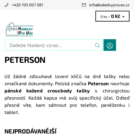
+420 705 007 081
info
@
kabelkyprovas.cz
0 Kč
0 ks /
PETERSON
Už žádné zdlouhavé lovení klíčů na dně tašky nebo
zmačkané dokumenty. Polská značka
Peterson
navrhuje
pánské kožené crossbody tašky
s chirurgickou
přesností. Každá kapsa má svůj specifický účel. Odteď
přesně víte, kam sáhnout pro telefon, peněženku i
tablet.
NEJPRODÁVANĚJŠÍ