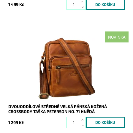
1 499 Kč
NOVINKA
Středně velká hnědá pánská kožená crossbody taška
Peterson, která je rozdělena na dva samostatné oddíly.
Dostupnost:
Skladem
Kód:
21171
Značka:
Peterson
Záruka:
2 roky
DVOUODDÍLOVÁ STŘEDNĚ VELKÁ PÁNSKÁ KOŽENÁ
CROSSBODY TAŠKA PETERSON NO. 71 HNĚDÁ
1 299 Kč