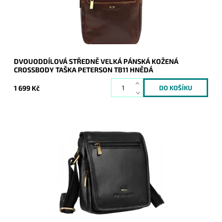
Záruka:
2 roky
DVOUODDÍLOVÁ STŘEDNĚ VELKÁ PÁNSKÁ KOŽENÁ
CROSSBODY TAŠKA PETERSON TB11 HNĚDÁ
1 699 Kč
Nedílnou "součástí" každého muže je tato malá crossbody
kožená taška v černé barvě oblíbené značky Peterson.
Dostupnost:
Skladem
Kód:
20399
Značka:
Peterson
Záruka:
2 roky