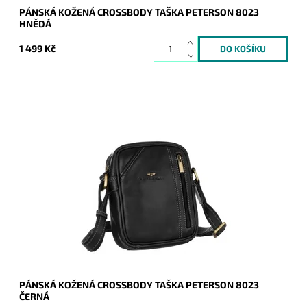
PÁNSKÁ KOŽENÁ CROSSBODY TAŠKA PETERSON 8023
HNĚDÁ
1 499 Kč
Malá až středně velká černá pánská kožená crossbody taška
zaručuje komfort při každodenním užití.
Dostupnost:
Skladem
Kód:
20400
Značka:
Peterson
Záruka:
2 roky
PÁNSKÁ KOŽENÁ CROSSBODY TAŠKA PETERSON 8023
ČERNÁ