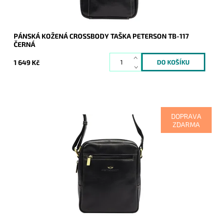
PÁNSKÁ KOŽENÁ CROSSBODY TAŠKA PETERSON TB-117
ČERNÁ
1 649 Kč
DOPRAVA
ZDARMA
Kožená pánská černá crossbody značky Peterson ideální
střední velikosti, která je rozdělena na dva samostatné oddíly.
Dostupnost:
Skladem
Kód:
16826
Značka:
Peterson
Záruka:
2 roky