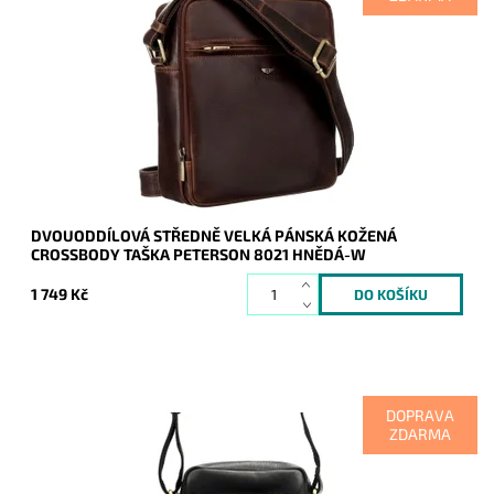
Středně velká hnědá pánská kožená crossbody taška
Peterson, která je rozdělena na dva samostatné oddíly.
Dostupnost:
Skladem
Kód:
20897
Značka:
Peterson
Záruka:
2 roky
DVOUODDÍLOVÁ STŘEDNĚ VELKÁ PÁNSKÁ KOŽENÁ
CROSSBODY TAŠKA PETERSON 8021 HNĚDÁ-W
1 749 Kč
DOPRAVA
ZDARMA
Středně velká černá pánská kožená crossbody taška
Peterson, která je rozdělena na dva samostatné oddíly.