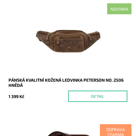
NOVINKA
Kvalitní pánská kožená ledvinka Peterson, která disponuje
mnoha zipovými kapsičkami.
Dostupnost:
Momentálně nedostupné
Kód:
21145
Značka:
Peterson
Záruka:
2 roky
PÁNSKÁ KVALITNÍ KOŽENÁ LEDVINKA PETERSON NO. 2506
HNĚDÁ
1 399 Kč
DETAIL
DOPRAVA
ZDARMA