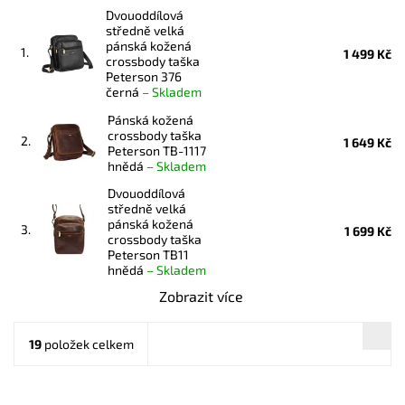
Dvouoddílová
středně velká
pánská kožená
1.
1 499 Kč
crossbody taška
Peterson 376
černá
–
Skladem
Pánská kožená
crossbody taška
2.
1 649 Kč
Peterson TB-1117
hnědá
–
Skladem
Dvouoddílová
středně velká
pánská kožená
3.
1 699 Kč
crossbody taška
Peterson TB11
hnědá
–
Skladem
Zobrazit více
19
položek celkem