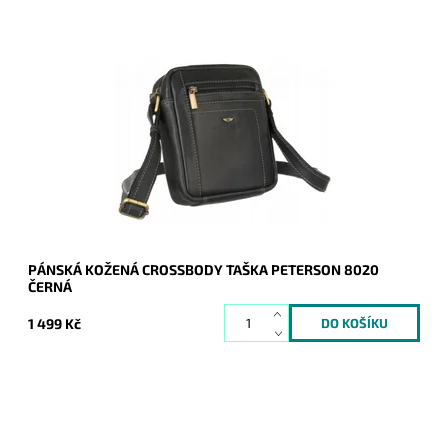
Malá až středně velká černá pánská kožená crossbody taška
zaručuje komfort při každodenním užití.
Dostupnost:
Skladem
Kód:
19891
Značka:
Peterson
Záruka:
2 roky
PÁNSKÁ KOŽENÁ CROSSBODY TAŠKA PETERSON 8020
ČERNÁ
1 499 Kč