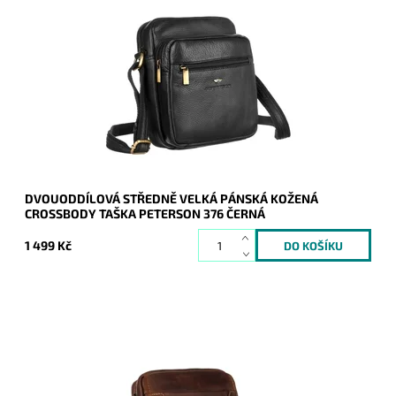
Středně velká černá pánská kožená crossbody taška
Peterson, která je rozdělena na dva samostatné oddíly.
Dostupnost:
Skladem
Kód:
19900
Značka:
Peterson
Záruka:
2 roky
DVOUODDÍLOVÁ STŘEDNĚ VELKÁ PÁNSKÁ KOŽENÁ
CROSSBODY TAŠKA PETERSON 376 ČERNÁ
1 499 Kč
Malá až středně velká hnědá pánská kožená crossbody taška
zaručuje komfort při každodenním užití.