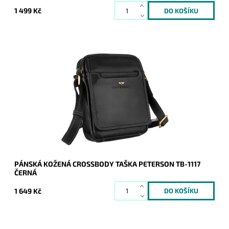
1 499 Kč
Malá až středně velká černá pánská kožená crossbody taška
zaručuje komfort při každodenním užití.
Dostupnost:
Skladem
Kód:
19893
Značka:
Peterson
Záruka:
2 roky
PÁNSKÁ KOŽENÁ CROSSBODY TAŠKA PETERSON TB-1117
ČERNÁ
1 649 Kč