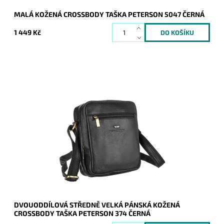
MALÁ KOŽENÁ CROSSBODY TAŠKA PETERSON 5047 ČERNÁ
1 449 Kč
Středně velká černá pánská kožená crossbody taška
Peterson, která je rozdělena na dva samostatné oddíly.
Dostupnost:
Skladem
Kód:
19907
Značka:
Peterson
Záruka:
2 roky
DVOUODDÍLOVÁ STŘEDNĚ VELKÁ PÁNSKÁ KOŽENÁ
CROSSBODY TAŠKA PETERSON 374 ČERNÁ