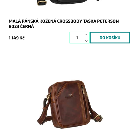
MALÁ PÁNSKÁ KOŽENÁ CROSSBODY TAŠKA PETERSON
8023 ČERNÁ
1 149 Kč
Malá až středně velká hnědá pánská kožená crossbody taška
zaručuje komfort při každodenním užití.
Dostupnost:
Skladem
Kód:
20401
Značka:
Peterson
Záruka:
2 roky