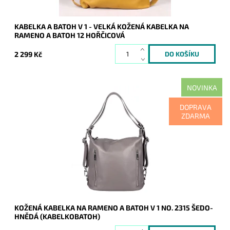
KABELKA A BATOH V 1 - VELKÁ KOŽENÁ KABELKA NA
RAMENO A BATOH 12 HOŘČICOVÁ
2 299 Kč
NOVINKA
Kabelka na rameno a batoh v jednom provedení v šedo-
DOPRAVA
hnědé barvě! Moderní italský kvalitní kožený doplněk každé
ZDARMA
ženy.
Dostupnost:
Skladem
Kód:
21128
Značka:
Vera Pelle
Záruka:
2 roky
KOŽENÁ KABELKA NA RAMENO A BATOH V 1 NO. 2315 ŠEDO-
HNĚDÁ (KABELKOBATOH)