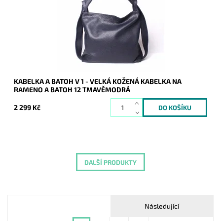
Dostupnost:
Skladem
Kód:
8780
Značka:
Vera Pelle
Záruka:
2 roky
KABELKA A BATOH V 1 - VELKÁ KOŽENÁ KABELKA NA
RAMENO A BATOH 12 TMAVĚMODRÁ
2 299 Kč
DALŠÍ PRODUKTY
Následující