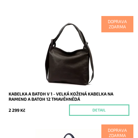
DOPRAVA
ZDARMA
Kabelka na rameno a batoh v jednom provedení v krásné
tmavěhnědé barvě! Moderní italský kvalitní kožený doplněk
každé ženy.
Dostupnost:
Momentálně nedostupné
Kód:
20931
Značka:
Vera Pelle
Záruka:
2 roky
KABELKA A BATOH V 1 - VELKÁ KOŽENÁ KABELKA NA
RAMENO A BATOH 12 TMAVĚHNĚDÁ
2 299 Kč
DETAIL
DOPRAVA
ZDARMA