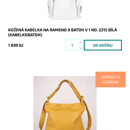
Záruka:
2 roky
KOŽENÁ KABELKA NA RAMENO A BATOH V 1 NO. 2315 BÍLÁ
(KABELKOBATOH)
1 899 Kč
DOPRAVA
ZDARMA
Kabelka na rameno a batoh v jednom provedení nyní v krásné
hořčicové barvě! Moderní italský kvalitní kožený doplněk
každé ženy.
Dostupnost:
Skladem
Kód:
8156
Značka:
Vera Pelle
Záruka:
2 roky