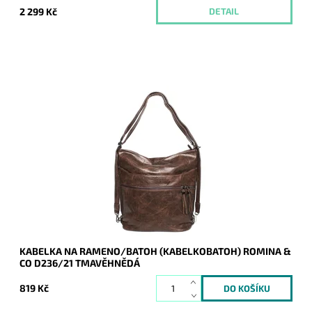
2 299 Kč
DETAIL
Kabelka na rameno a batoh v jednom provedení! Tuto
tmavěhnědou kabelku si jistě zamilujete pro vzhled,
praktičnost i cenu.
Dostupnost:
Skladem
Kód:
14334
Značka:
ROMINA&CO
Záruka:
2 roky
KABELKA NA RAMENO/BATOH (KABELKOBATOH) ROMINA &
CO D236/21 TMAVĚHNĚDÁ
819 Kč