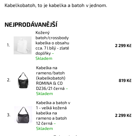
Kabelkobatoh, to je kabelka a batoh v jednom.
NEJPRODÁVANĚJŠÍ
Kožený
batoh/crossbody
kabelka o obsahu
1.
2 299 Kč
cca. 7 l bílý - zlaté
doplňky
–
Skladem
Kabelka na
rameno/batoh
(kabelkobatoh)
2.
819 Kč
ROMINA & CO
D236/21 černá
–
Skladem
Kabelka a batoh v
1 - velká kožená
kabelka na
3.
2 299 Kč
rameno a batoh
12 černá
–
Skladem