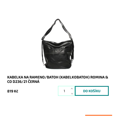
Kabelka na rameno a batoh v jednom provedení! Tuto černou
kabelku si jistě zamilujete pro vzhled, praktičnost i cenu.
Dostupnost:
Skladem
Kód:
14325
Značka:
ROMINA&CO
Záruka:
2 roky
KABELKA NA RAMENO/BATOH (KABELKOBATOH) ROMINA &
CO D236/21 ČERNÁ
819 Kč