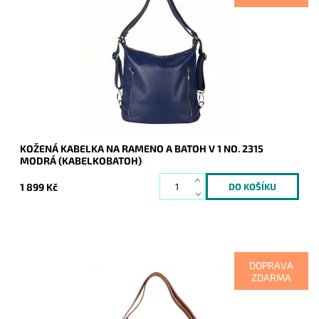
Kabelka na rameno a batoh v jednom provedení v modré
barvě! Moderní italský kvalitní kožený doplněk každé ženy.
Dostupnost:
Skladem
Kód:
20682
Značka:
Vera Pelle
Záruka:
2 roky
KOŽENÁ KABELKA NA RAMENO A BATOH V 1 NO. 2315
MODRÁ (KABELKOBATOH)
1 899 Kč
DOPRAVA
ZDARMA
Kabelka na rameno a batoh v jednom provedení v hnědé
barvě! Moderní italský kvalitní kožený doplněk každé ženy.