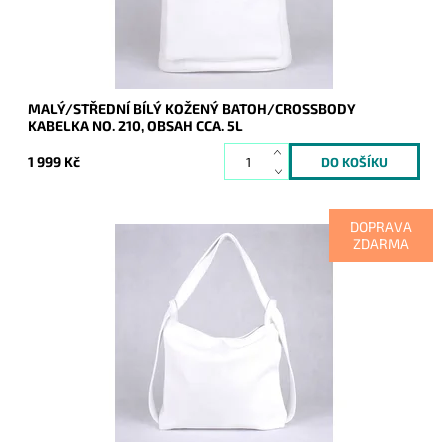
Záruka:
2 roky
MALÝ/STŘEDNÍ BÍLÝ KOŽENÝ BATOH/CROSSBODY
KABELKA NO. 210, OBSAH CCA. 5L
1 999 Kč
DOPRAVA
ZDARMA
Kabelka na rameno a batoh v jednom provedení! Moderní
italský kvalitní kožený doplněk každé ženy.
Dostupnost:
Skladem
Kód:
9853
Značka:
Vera Pelle
Záruka:
2 roky