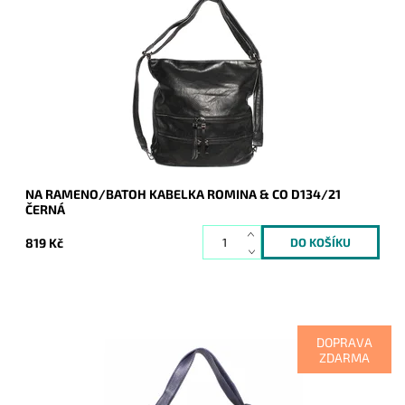
Černá kabelka na rameno a batoh v jednom provedení od
značky ROMINA & CO.
Dostupnost:
Skladem
Kód:
9306
Značka:
ROMINA&CO
Záruka:
2 roky
NA RAMENO/BATOH KABELKA ROMINA & CO D134/21
ČERNÁ
819 Kč
DOPRAVA
ZDARMA
Tmavěmodrá kabelka na rameno a batoh v jednom
provedení! Moderní italský kvalitní kožený doplněk každé
ženy.