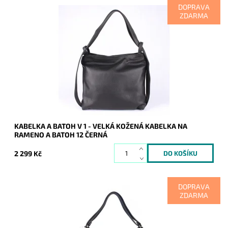
DOPRAVA
ZDARMA
Kabelka na rameno a batoh v jednom provedení! Moderní
italský kvalitní kožený doplněk každé ženy.
Dostupnost:
Skladem
Kód:
7822
Značka:
Vera Pelle
Záruka:
2 roky
KABELKA A BATOH V 1 - VELKÁ KOŽENÁ KABELKA NA
RAMENO A BATOH 12 ČERNÁ
2 299 Kč
DOPRAVA
ZDARMA
Kabelka na rameno a batoh v jednom provedení v
tmavěmodré barvě! Moderní italský kvalitní kožený doplněk
každé ženy.