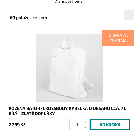
Zobrazit více
60
položek celkem
DOPRAVA
ZDARMA
Kožený batoh 7750 střední až velké velikosti, který se díky
posuvným popruhům dá nosit i jako crossbody kabelka.
Dostupnost:
Skladem
Kód:
19979
Značka:
Vera Pelle
Záruka:
2 roky
KOŽENÝ BATOH/CROSSBODY KABELKA O OBSAHU CCA. 7 L
BÍLÝ - ZLATÉ DOPLŇKY
2 299 Kč