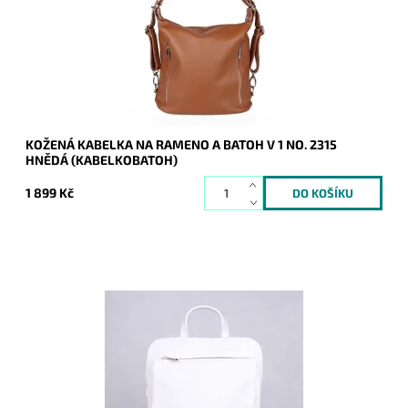
Dostupnost:
Skladem
Kód:
20681
Značka:
Vera Pelle
Záruka:
2 roky
KOŽENÁ KABELKA NA RAMENO A BATOH V 1 NO. 2315
HNĚDÁ (KABELKOBATOH)
1 899 Kč
Kožený bílý batoh no. 210 malé až střední velikosti, který se
díky posuvným popruhům dá nosit i jako crossbody kabelka.
Dostupnost:
Skladem
Kód:
9919
Značka:
Vera Pelle