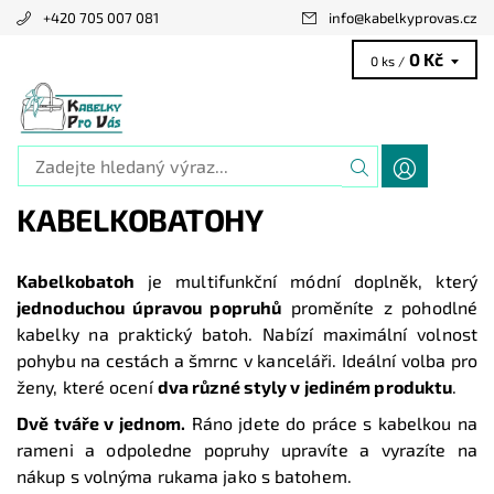
+420 705 007 081
info
@
kabelkyprovas.cz
0 Kč
0 ks /
KABELKOBATOHY
Kabelkobatoh
je multifunkční módní doplněk, který
jednoduchou úpravou popruhů
proměníte z pohodlné
kabelky na praktický batoh. Nabízí maximální volnost
pohybu na cestách a šmrnc v kanceláři. Ideální volba pro
ženy, které ocení
dva různé styly v jediném produktu
.
Dvě tváře v jednom.
Ráno jdete do práce s kabelkou na
rameni a odpoledne popruhy upravíte a vyrazíte na
nákup s volnýma rukama jako s batohem.