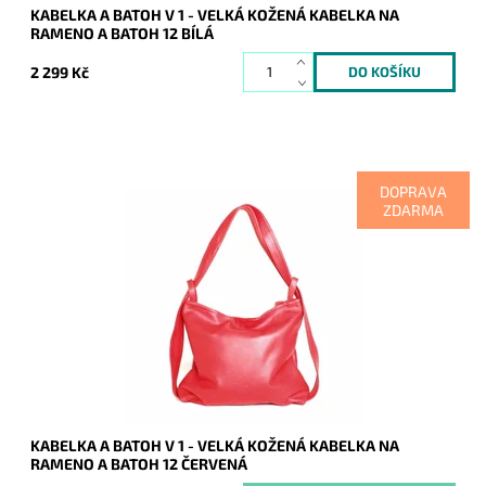
KABELKA A BATOH V 1 - VELKÁ KOŽENÁ KABELKA NA
RAMENO A BATOH 12 BÍLÁ
2 299 Kč
DOPRAVA
ZDARMA
Kabelka na rameno a batoh v jednom provedení! Moderní
italský kvalitní kožený doplněk každé ženy.
Dostupnost:
Momentálně nedostupné
Kód:
9702
Značka:
Vera Pelle
Záruka:
2 roky
KABELKA A BATOH V 1 - VELKÁ KOŽENÁ KABELKA NA
RAMENO A BATOH 12 ČERVENÁ