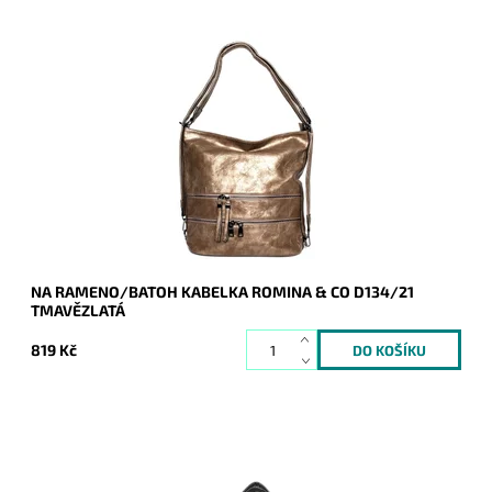
Tmavězlatá kabelka na rameno a batoh v jednom provedení
od značky ROMINA & CO.
Dostupnost:
Skladem
Kód:
9312
Značka:
ROMINA&CO
Záruka:
2 roky
NA RAMENO/BATOH KABELKA ROMINA & CO D134/21
TMAVĚZLATÁ
819 Kč