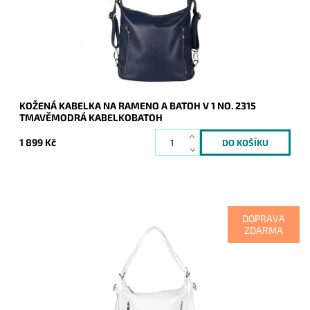
Dostupnost:
Skladem
Kód:
20683
Značka:
Vera Pelle
Záruka:
2 roky
KOŽENÁ KABELKA NA RAMENO A BATOH V 1 NO. 2315
TMAVĚMODRÁ KABELKOBATOH
1 899 Kč
DOPRAVA
ZDARMA
Kabelka na rameno a batoh v jednom provedení v klasické
bílé barvě! Moderní italský kvalitní kožený doplněk každé
ženy.
Dostupnost:
Skladem
Kód:
20680
Značka:
Vera Pelle