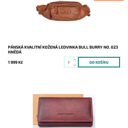
Dostupnost:
Skladem
Kód:
21123
Značka:
Bull Burry
Záruka:
2 roky
PÁNSKÁ KVALITNÍ KOŽENÁ LEDVINKA BULL BURRY NO. 023
HNĚDÁ
1 999 Kč
Tmavěčervená masívní bytelná peněženka je rozdělena na
dvě samostatné části. Originál, kvalita, bezpečnost to vše jsou
přednosti této peněženky.
Dostupnost:
Skladem
Kód:
8994
Značka:
Bull Burry
Záruka:
2 roky