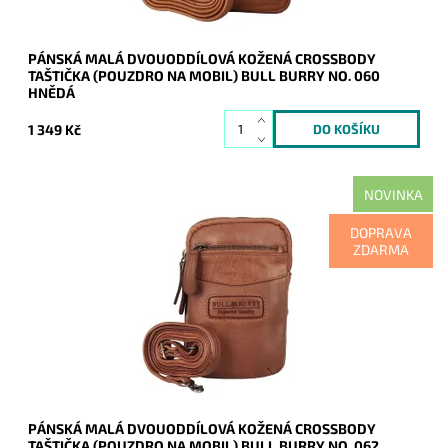
PÁNSKÁ MALÁ DVOUODDÍLOVÁ KOŽENÁ CROSSBODY
TAŠTIČKA (POUZDRO NA MOBIL) BULL BURRY NO. 060
HNĚDÁ
1 349 Kč
NOVINKA
Malá pánská crossbody taštička Bull Burry v hnědé barvě,
DOPRAVA
která je velmi prakticky rozdělena na dva samostatné oddíly.
ZDARMA
Dostupnost:
Skladem
Kód:
21114
Značka:
Bull Burry
Záruka:
2 roky
PÁNSKÁ MALÁ DVOUODDÍLOVÁ KOŽENÁ CROSSBODY
TAŠTIČKA (POUZDRO NA MOBIL) BULL BURRY NO. 062