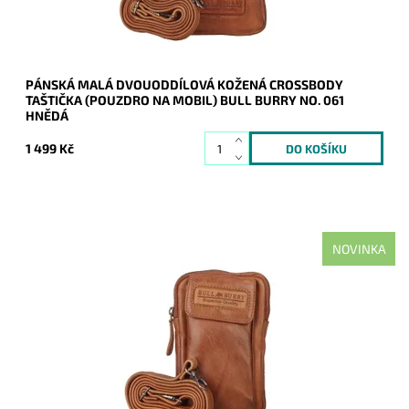
PÁNSKÁ MALÁ DVOUODDÍLOVÁ KOŽENÁ CROSSBODY
TAŠTIČKA (POUZDRO NA MOBIL) BULL BURRY NO. 061
HNĚDÁ
1 499 Kč
NOVINKA
Malá pánská crossbody taštička Bull Burry v hnědé barvě,
která je velmi prakticky rozdělena na dva samostatné oddíly.
Dostupnost:
Skladem
Kód:
21115
Značka:
Bull Burry
Záruka:
2 roky