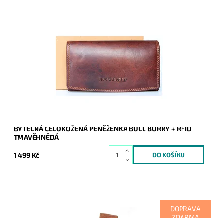
Tmavěhnědá masívní bytelná peněženka je rozdělena na dvě
samostatné části. Originál, kvalita, praktičnost, bezpečnost to
vše nám poskytne tato krásná peněženka.
Dostupnost:
Skladem
Kód:
8998
Značka:
Bull Burry
Záruka:
2 roky
BYTELNÁ CELOKOŽENÁ PENĚŽENKA BULL BURRY + RFID
TMAVĚHNĚDÁ
1 499 Kč
DOPRAVA
ZDARMA