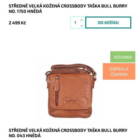
STŘEDNĚ VELKÁ KOŽENÁ CROSSBODY TAŠKA BULL BURRY
NO. 1750 HNĚDÁ
2 499 Kč
NOVINKA
Krásná hnědá kožená crossbody taška značky Bull Burry v
DOPRAVA
ideální střední velikosti.
ZDARMA
Dostupnost:
Skladem
Kód:
21121
Značka:
Bull Burry
Záruka:
2 roky
STŘEDNĚ VELKÁ KOŽENÁ CROSSBODY TAŠKA BULL BURRY
NO. 043 HNĚDÁ