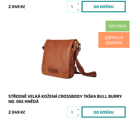
2 049 Kč
NOVINKA
Krásná hnědá kožená crossbody taška značky Bull Burry v
DOPRAVA
ideální střední velikosti.
ZDARMA
Dostupnost:
Skladem
Kód:
21120
Značka:
Bull Burry
Záruka:
2 roky
STŘEDNĚ VELKÁ KOŽENÁ CROSSBODY TAŠKA BULL BURRY
NO. 065 HNĚDÁ
2 049 Kč