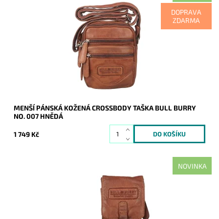
Menší pánská hnědá kožená crossbody taška Bull Burry,
DOPRAVA
která je vyrobena ve stylu vintage.
ZDARMA
Dostupnost:
Skladem
Kód:
21118
Značka:
Bull Burry
Záruka:
2 roky
MENŠÍ PÁNSKÁ KOŽENÁ CROSSBODY TAŠKA BULL BURRY
NO. 007 HNĚDÁ
1 749 Kč
NOVINKA
Malá pánská crossbody taštička Bull Burry v hnědé barvě,
která je velmi prakticky rozdělena na dva samostatné oddíly.
Dostupnost:
Skladem
Kód:
21117