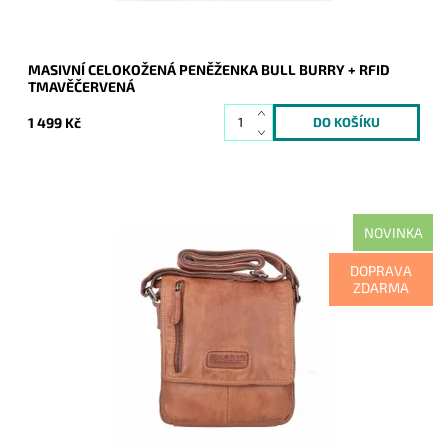
MASIVNÍ CELOKOŽENÁ PENĚŽENKA BULL BURRY + RFID
TMAVĚČERVENÁ
1 499 Kč
NOVINKA
Krásná hnědá kožená crossbody taška značky Bull Burry v
DOPRAVA
ideální střední velikosti.
ZDARMA
Dostupnost:
Skladem
Kód:
21122
Značka:
Bull Burry
Záruka:
2 roky