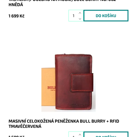
HNĚDÁ
1 699 Kč
Tmavěčervená masívní bytelná peněženka je orientována na
výšku a má ochrannou vrstvu RFID. Originál, kvalita,
bezpečnost to vše nabízí tato peněženka.
Dostupnost:
Skladem
Kód:
9051
Značka:
Bull Burry
Záruka:
2 roky
MASIVNÍ CELOKOŽENÁ PENĚŽENKA BULL BURRY + RFID
TMAVĚČERVENÁ