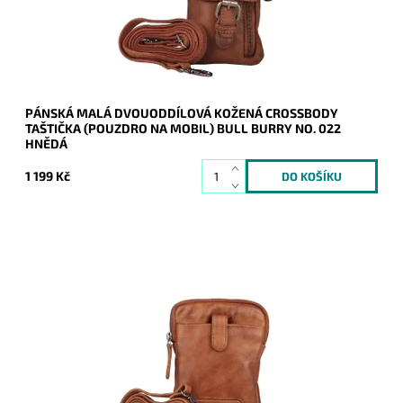
Značka:
Bull Burry
Záruka:
2 roky
PÁNSKÁ MALÁ DVOUODDÍLOVÁ KOŽENÁ CROSSBODY
TAŠTIČKA (POUZDRO NA MOBIL) BULL BURRY NO. 022
HNĚDÁ
1 199 Kč
Malá pánská crossbody taštička Bull Burry v hnědé barvě,
která je velmi prakticky rozdělena na dva samostatné oddíly.
Dostupnost:
Skladem
Kód:
21116
Značka:
Bull Burry
Záruka:
2 roky