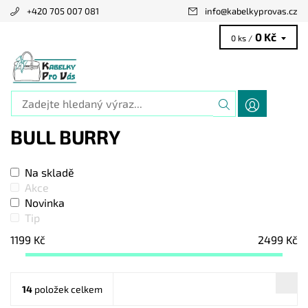
+420 705 007 081
info
@
kabelkyprovas.cz
0 Kč
0 ks /
BULL BURRY
Na skladě
Akce
Novinka
Tip
1199
Kč
2499
Kč
14
položek celkem