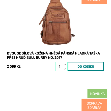
Kvalitní kožená hnědá pánská taška Bull Burry, která je
rozdělena na dva samostatné oddíly.
Dostupnost:
Skladem
Kód:
21124
Značka:
Bull Burry
Záruka:
2 roky
DVOUODDÍLOVÁ KOŽENÁ HNĚDÁ PÁNSKÁ HLADKÁ TAŠKA
PŘES HRUĎ BULL BURRY NO. 2017
2 099 Kč
NOVINKA
Velmi kvalitní pánská kožená ledvinka Bull Burry, která
DOPRAVA
disponuje mnoha zipovými kapsičkami.
ZDARMA