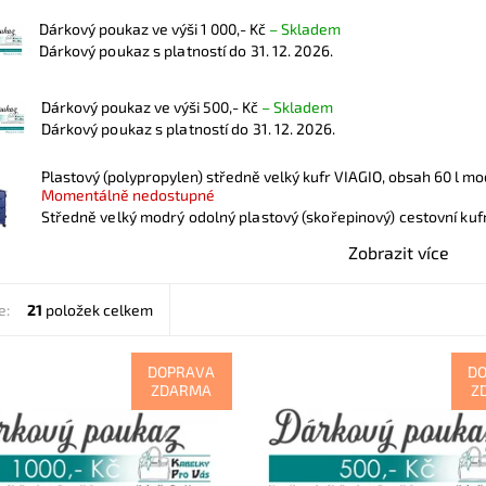
Dárkový poukaz ve výši 1 000,- Kč
–
Skladem
Dárkový poukaz s platností do 31. 12. 2026.
Dárkový poukaz ve výši 500,- Kč
–
Skladem
Dárkový poukaz s platností do 31. 12. 2026.
Plastový (polypropylen) středně velký kufr VIAGIO, obsah 60 l m
Momentálně nedostupné
Středně velký modrý odolný plastový (skořepinový) cestovní kufr
Zobrazit více
e:
21
položek celkem
DOPRAVA
D
ZDARMA
Z
poukaz s platností do 31. 12.
Dárkový poukaz s platností do 31.
2026.
ost:
Skladem
Dostupnost:
Skladem
7530
Kód:
7529