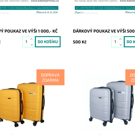
 POUKAZ VE VÝŠI 1 000,- KČ
DÁRKOVÝ POUKAZ VE VÝŠI 500,
č
500 Kč
DOPRAVA
D
ZDARMA
Z
ufrů: Malý a středně velký žlutý
Sada 2 kufrů: Malý a středně vel
lastový (skořepinový) cestovní
odolný plastový (skořepinový) ce
ačky VIAGIO vyrobené z pevného
kufr značky VIAGIO vyrobené z 
lenu, jež je...
polypropylenu, jež je...
ost:
Skladem
Dostupnost:
Skladem
20292
Kód:
20291
VIAGIO
Značka:
VIAGIO
2 roky
Záruka:
2 roky