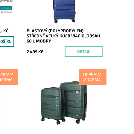
Momentálně
Dostupnost:
nedostupné
Kód:
20279
Značka:
VIAGIO
Záruka:
2 roky
- KČ
PLASTOVÝ (POLYPROPYLEN)
STŘEDNĚ VELKÝ KUFR VIAGIO, OBSAH
60 L MODRÝ
2 499 Kč
DETAIL
OPRAVA
DOPRAVA
DARMA
ZDARMA
ký šedý
Sada 2 kufrů: Malý a středně velký
stovní
tmavězelený odolný plastový
pevného
(skořepinový) cestovní kufr značky
VIAGIO vyrobené z pevného
polypropylenu, jež...
Dostupnost:
Skladem
Kód:
20289
Značka:
VIAGIO
Záruka:
2 roky