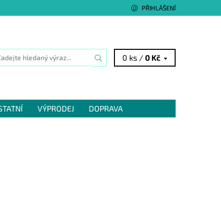
PŘIHLÁŠENÍ
0 ks /
0 Kč
STATNÍ
VÝPRODEJ
DOPRAVA