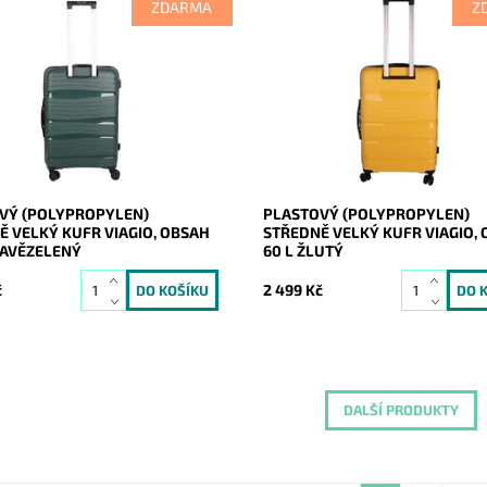
ZDARMA
Z
 velký tmavězelený odolný
Středně velký žlutý odolný plast
 (skořepinový) cestovní kufr
(skořepinový) cestovní kufr znač
VIAGIO vyrobený z pevného
VIAGIO vyrobený z pevného
ylenu, jež je odolnější a
polypropylenu, jež je odolnější a
..
pevnější než...
ost:
Skladem
Dostupnost:
Skladem
20278
Kód:
20277
VIAGIO
Značka:
VIAGIO
2 roky
Záruka:
2 roky
VÝ (POLYPROPYLEN)
PLASTOVÝ (POLYPROPYLEN)
Ě VELKÝ KUFR VIAGIO, OBSAH
STŘEDNĚ VELKÝ KUFR VIAGIO,
MAVĚZELENÝ
60 L ŽLUTÝ
č
2 499 Kč
DALŠÍ PRODUKTY