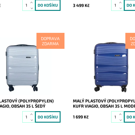
č
3 499 Kč
DOPRAVA
D
ZDARMA
Z
dý odolný plastový
Malý modrý odolný plastový
nový) cestovní kufr značky
(skořepinový) cestovní kufr znač
vyrobený z pevného
VIAGIO vyrobený z pevného
ylenu, jež je odolnější a
polypropylenu, jež je odolnější a
 než běžně...
pevnější než běžně...
ost:
Skladem
Dostupnost:
Skladem
20285
Kód:
20284
VIAGIO
Značka:
VIAGIO
2 roky
Záruka:
2 roky
LASTOVÝ (POLYPROPYLEN)
MALÝ PLASTOVÝ (POLYPROPY
AGIO, OBSAH 35 L ŠEDÝ
KUFR VIAGIO, OBSAH 35 L MOD
1 699 Kč