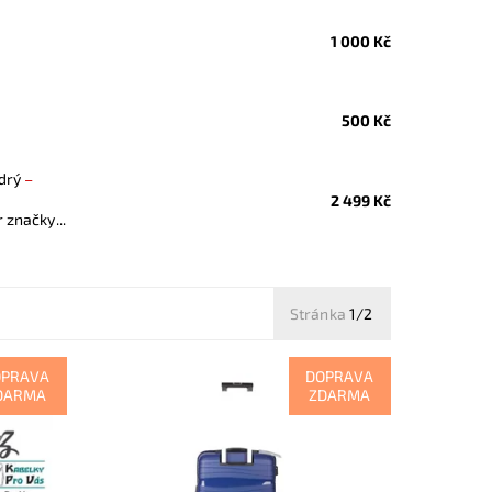
1 000 Kč
500 Kč
odrý
–
2 499 Kč
 značky...
Stránka
1/2
OPRAVA
DOPRAVA
DARMA
ZDARMA
 12.
Středně velký modrý odolný plastový
(skořepinový) cestovní kufr značky
VIAGIO vyrobený z pevného
polypropylenu, jež je odolnější a
pevnější než...