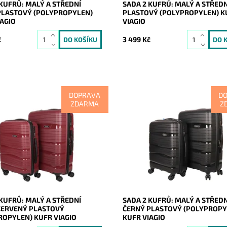
 KUFRŮ: MALÝ A STŘEDNÍ
SADA 2 KUFRŮ: MALÝ A STŘEDN
PLASTOVÝ (POLYPROPYLEN)
PLASTOVÝ (POLYPROPYLEN) K
IAGIO
VIAGIO
č
3 499 Kč
DOPRAVA
D
ZDARMA
Z
ufrů: Malý a středně velký
Sada 2 kufrů: Malý a středně vel
rvený odolný plastový
černý odolný plastový (skořepin
nový) cestovní kufr značky
cestovní kufr značky VIAGIO vyr
vyrobené z pevného
pevného polypropylenu, jež je...
ylenu,...
Dostupnost:
Skladem
ost:
Skladem
Kód:
20287
20288
Značka:
VIAGIO
VIAGIO
Záruka:
2 roky
2 roky
 KUFRŮ: MALÝ A STŘEDNÍ
SADA 2 KUFRŮ: MALÝ A STŘEDN
ERVENÝ PLASTOVÝ
ČERNÝ PLASTOVÝ (POLYPROPY
ROPYLEN) KUFR VIAGIO
KUFR VIAGIO