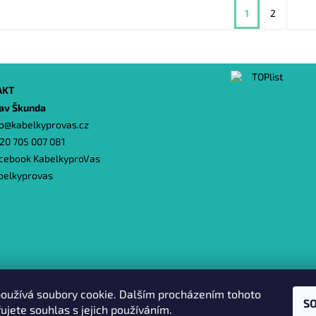
1
2
AKT
lav Škunda
o
@
kabelkyprovas.cz
20 705 007 081
cebook KabelkyproVas
belkyprovas
Heureka.cz
|
Zboží.cz
|
Oázakabelek
oužívá soubory cookie. Dalším procházením tohoto
S
ujete souhlas s jejich používáním.