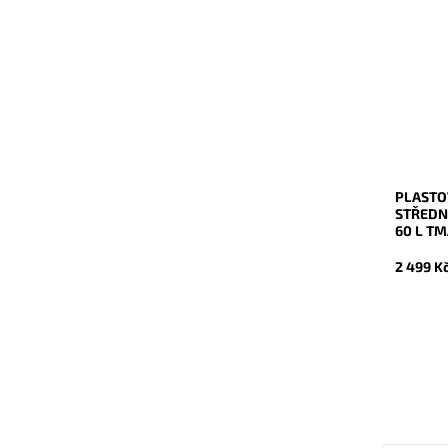
Středně
plastový
značky 
polyprop
pevnější.
Dostupn
Kód:
Značka:
Záruka:
PLASTO
STŘEDN
60 L T
2 499 K