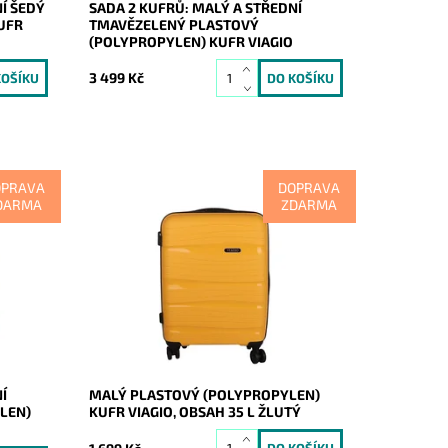
Í ŠEDÝ
SADA 2 KUFRŮ: MALÝ A STŘEDNÍ
UFR
TMAVĚZELENÝ PLASTOVÝ
(POLYPROPYLEN) KUFR VIAGIO
3 499 Kč
OPRAVA
DOPRAVA
DARMA
ZDARMA
ký
Malý žlutý odolný plastový
ový)
(skořepinový) cestovní kufr značky
obené z
VIAGIO vyrobený z pevného
polypropylenu, jež je odolnější a
pevnější než běžně...
Dostupnost:
Skladem
Kód:
20286
Značka:
VIAGIO
Záruka:
2 roky
Í
MALÝ PLASTOVÝ (POLYPROPYLEN)
LEN)
KUFR VIAGIO, OBSAH 35 L ŽLUTÝ