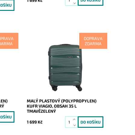
1 699 Kč
OPRAVA
DOPRAVA
DARMA
ZDARMA
Malý tmavězelený odolný plastový
ky
(skořepinový) cestovní kufr značky
VIAGIO vyrobený z pevného
polypropylenu, jež je odolnější a
pevnější než běžně...
Dostupnost:
Skladem
Kód:
20283
Značka:
VIAGIO
Záruka:
2 roky
LEN)
MALÝ PLASTOVÝ (POLYPROPYLEN)
RÝ
KUFR VIAGIO, OBSAH 35 L
TMAVĚZELENÝ
1 699 Kč