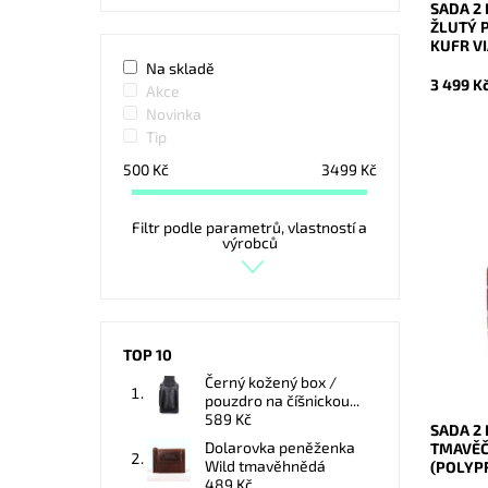
SADA 2
ŽLUTÝ 
KUFR V
Na skladě
3 499 K
Akce
Novinka
Tip
500
Kč
3499
Kč
Filtr podle parametrů, vlastností a
Sada 2 k
výrobců
tmavěče
(skořepi
VIAGIO 
polyprop
Dostupn
TOP 10
Kód:
Značka:
Černý kožený box /
Záruka:
pouzdro na číšnickou...
589 Kč
SADA 2
Dolarovka peněženka
TMAVĚČ
Wild tmavěhnědá
(POLYP
489 Kč