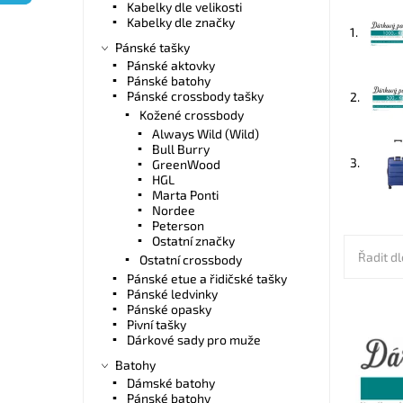
Kabelky dle velikosti
Kabelky dle značky
1.
Pánské tašky
Pánské aktovky
Pánské batohy
Pánské crossbody tašky
2.
Kožené crossbody
Always Wild (Wild)
Bull Burry
3.
GreenWood
HGL
Marta Ponti
Nordee
Peterson
Ostatní značky
Řadit dl
Ostatní crossbody
Pánské etue a řidičské tašky
Pánské ledvinky
Pánské opasky
Pivní tašky
Dárkový 
Dárkové sady pro muže
2026.
Batohy
Dostupn
Dámské batohy
Kód:
Pánské batohy