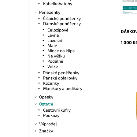
Kabelkobatohy
Peněženky
Číšnické peněženky
Dámské peněženky
Celozipové
DÁRKOVÝ
Levné
Luxusní
1 000 K
Malé
Mince na klips
Na výšku
Podélné
Velké
Pánské peněženky
Pánské dolarovky
Klíčenky
Sada 2 k
Manikúry a pedikúry
odolný p
kufr zn
Opasky
polypropy
Ostatní
Dostupn
Cestovní kufry
Kód:
Poukazy
Značka:
Výprodej
Záruka:
Značky