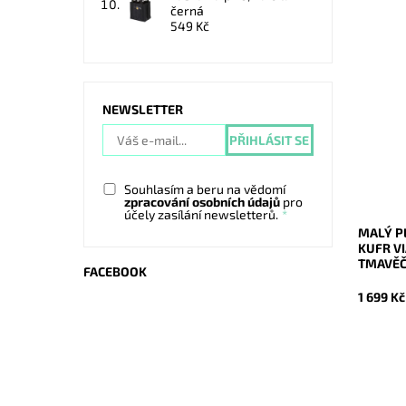
černá
549 Kč
Malý tm
(skořepi
VIAGIO 
NEWSLETTER
polyprop
pevnější
Dostupn
Kód:
Souhlasím a beru na vědomí
Značka:
zpracování osobních údajů
pro
Záruka:
účely zasílání newsletterů.
MALÝ P
KUFR VI
TMAVĚ
FACEBOOK
1 699 Kč