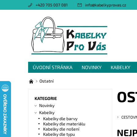
+420 705 007 081
info
@
kabelkyprovas.cz
ÚVODNÍ STRÁNKA
NOVINKY
KABELKY
OBCHODNÍ PODMÍNKY
GDPR
NAPIŠTE 
Ostatní
OS
KATEGORIE
Novinky
Kabelky
CESTOVN
Kabelky dle barvy
Kabelky dle materiálu
Kabelky dle nošení
NEJ
Kabelky dle typu