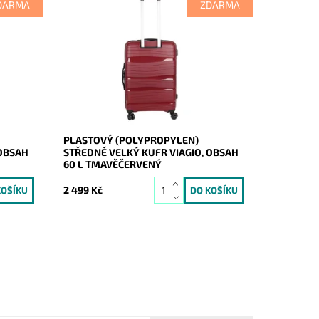
DARMA
ZDARMA
ový
Středně velký tmavěčervený odolný
ky
plastový (skořepinový) cestovní kufr
značky VIAGIO vyrobený z pevného
polypropylenu, jež je odolnější a
pevnější...
Dostupnost:
Skladem
Kód:
20276
Značka:
VIAGIO
Záruka:
2 roky
PLASTOVÝ (POLYPROPYLEN)
 OBSAH
STŘEDNĚ VELKÝ KUFR VIAGIO, OBSAH
60 L TMAVĚČERVENÝ
2 499 Kč