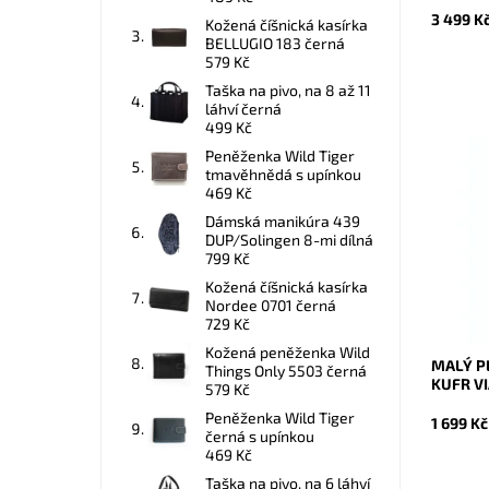
3 499 K
Kožená číšnická kasírka
BELLUGIO 183 černá
579 Kč
Taška na pivo, na 8 až 11
láhví černá
499 Kč
Peněženka Wild Tiger
tmavěhnědá s upínkou
Malý še
469 Kč
(skořepi
VIAGIO 
Dámská manikúra 439
polyprop
DUP/Solingen 8-mi dílná
pevnější
799 Kč
Dostupn
Kožená číšnická kasírka
Kód:
Nordee 0701 černá
Značka:
729 Kč
Záruka:
Kožená peněženka Wild
MALÝ P
Things Only 5503 černá
KUFR VI
579 Kč
Peněženka Wild Tiger
1 699 Kč
černá s upínkou
469 Kč
Taška na pivo, na 6 láhví