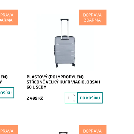
OPRAVA
DOPRAVA
DARMA
ZDARMA
Středně velký šedý odolný plastový
ky
(skořepinový) cestovní kufr značky
VIAGIO vyrobený z pevného
polypropylenu, jež je odolnější a
pevnější než...
Dostupnost:
Skladem
Kód:
20280
Značka:
VIAGIO
Záruka:
2 roky
LEN)
PLASTOVÝ (POLYPROPYLEN)
Ý
STŘEDNĚ VELKÝ KUFR VIAGIO, OBSAH
60 L ŠEDÝ
2 499 Kč
OPRAVA
DOPRAVA