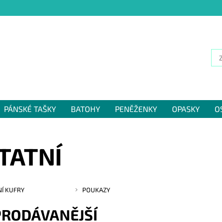
PÁNSKÉ TAŠKY
BATOHY
PENĚŽENKY
OPASKY
O
NÁM
TATNÍ
Í KUFRY
POUKAZY
PRODÁVANĚJŠÍ