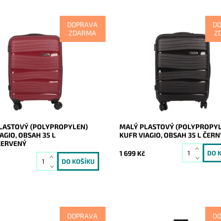
DOPRAVA
D
ZDARMA
Z
avěčervený odolný plastový
Malý černý odolný plastový
nový) cestovní kufr značky
(skořepinový) cestovní kufr znač
vyrobený z pevného
VIAGIO vyrobený z pevného
ylenu, jež je odolnější a
polypropylenu, jež je odolnější a
 než běžně...
pevnější než běžně...
ost:
Skladem
Dostupnost:
Skladem
20282
Kód:
20281
VIAGIO
Značka:
VIAGIO
2 roky
Záruka:
2 roky
LASTOVÝ (POLYPROPYLEN)
MALÝ PLASTOVÝ (POLYPROPY
AGIO, OBSAH 35 L
KUFR VIAGIO, OBSAH 35 L ČERN
ČERVENÝ
1 699 Kč
DOPRAVA
D