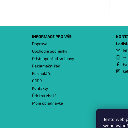
INFORMACE PRO VÁS
KONT
Doprava
Ladis
inf
Obchodní podmínky
+4
Odstoupení od smlouvy
Fa
Reklamační řád
ka
Formuláře
GDPR
Kontakty
Údržba zboží
Moje objednávka
Tento web p
webu vyjadř