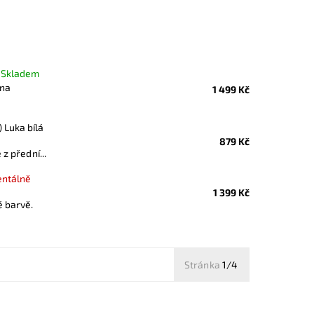
–
Skladem
 na
1 499 Kč
 Luka bílá
879 Kč
z přední...
ntálně
1 399 Kč
é barvě.
Stránka
1/4