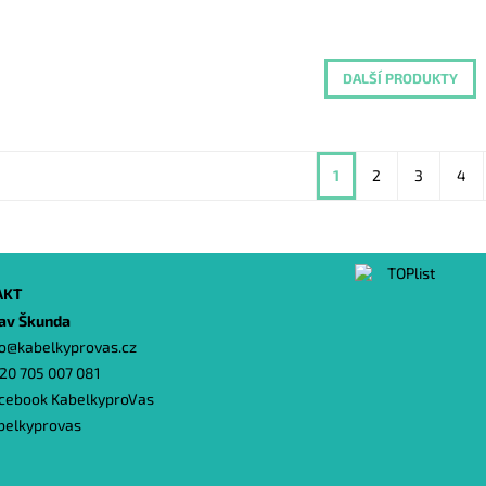
DALŠÍ PRODUKTY
1
2
3
4
AKT
lav Škunda
o
@
kabelkyprovas.cz
20 705 007 081
cebook KabelkyproVas
belkyprovas