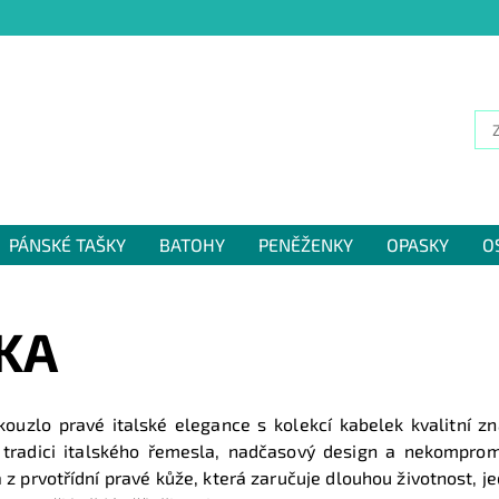
PÁNSKÉ TAŠKY
BATOHY
PENĚŽENKY
OPASKY
O
NÁM
KA
kouzlo pravé italské elegance s kolekcí kabelek kvalitní z
 tradici italského řemesla, nadčasový design a nekomprom
 z prvotřídní pravé kůže, která zaručuje dlouhou životnost, j