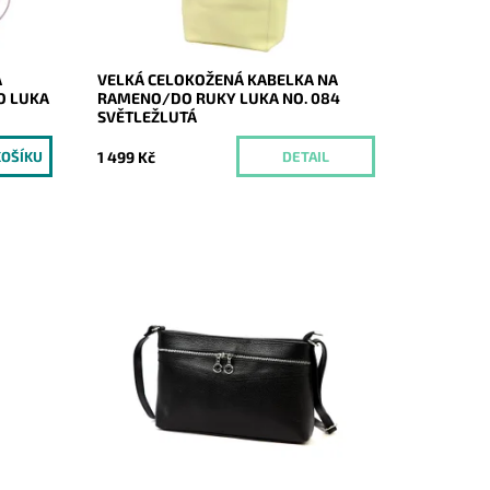
Kód:
21079
Značka:
Luka
Záruka:
2 roky
Á
VELKÁ CELOKOŽENÁ KABELKA NA
O LUKA
RAMENO/DO RUKY LUKA NO. 084
SVĚTLEŽLUTÁ
1 499 Kč
DETAIL
abelka
Středně velká kožená crossbody
ední
kabelka značky Luka v černé barvě.
ní
Dostupnost:
Skladem
Kód:
20806
Značka:
Luka
Záruka:
2 roky