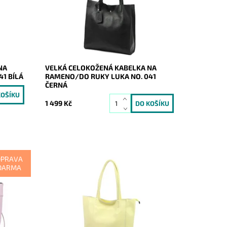
pro
formát A4 prostě supr kabelka pro
nás...
Dostupnost:
Skladem
Kód:
21175
Značka:
Luka
Záruka:
2 roky
NA
VELKÁ CELOKOŽENÁ KABELKA NA
1 BÍLÁ
RAMENO/DO RUKY LUKA NO. 041
ČERNÁ
1 499 Kč
OPRAVA
DARMA
efialová
Nadčasová, velká, měkoučká, kožená,
uka,
světležlutá se stříbrnými doplňky na
 rameni.
formát A4 prostě supr kabelka pro nás
všechny.
Momentálně
Dostupnost:
nedostupné