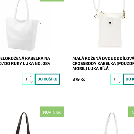
vá, velká, měkoučká, kožená,
Malá dvouoddílová crossbody k
stříbrnými doplňky na formát A4
Luka v bílé barvě, která je z před
supr kabelka pro nás všechny.
pouzdrem na mobil a v zadní ma
kabelkou.
ost:
Skladem
21113
Dostupnost:
Skladem
Luka
Kód:
20872
2 roky
Značka:
Luka
Záruka:
2 roky
CELOKOŽENÁ KABELKA NA
MALÁ KOŽENÁ DVOUODDÍLOV
/DO RUKY LUKA NO. 084
CROSSBODY KABELKA (POUZD
MOBIL) LUKA BÍLÁ
č
879 Kč
NOVINKA
N
shopper bag do města a do
Ideální shopper bag do města a 
nadčasová, velká, měkoučká,
práce, nadčasová, velká, měkou
 tmavěhnědá se stříbrnými
kožená, bílá se stříbrnými doplň