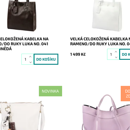
 na formát A4 prostě supr
formát A4 prostě supr kabelka 
pro...
nás...
ost:
Skladem
Dostupnost:
Skladem
21179
Kód:
21176
Luka
Značka:
Luka
2 roky
Záruka:
2 roky
CELOKOŽENÁ KABELKA NA
VELKÁ CELOKOŽENÁ KABELKA 
/DO RUKY LUKA NO. 041
RAMENO/DO RUKY LUKA NO. 04
HNĚDÁ
1 499 Kč
č
NOVINKA
D
Z
ední bílá originální kožená
Moderní víceúčelová velká světl
y kabelka italské značky Luka,
kožená kabelka italské značky L
ujme originálními přívěšky na
kterou lze nosit v ruce a také na
elky.
Dostupnost:
Skladem
ost:
Skladem
Kód:
21089
21129
Značka:
Luka