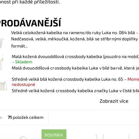
nost při každé příležitosti.
PRODÁVANĚJŠÍ
Velká celokožená kabelka na rameno/do ruky Luka no. 084 bílá
Nadčasová, velká, měkoučká, kožená, bílá se stříbrnými doplňky
formát...
Malá kožená dvouoddílová crossbody kabelka (pouzdro na mobil)
–
Skladem
Malá dvouoddílová crossbody kabelka Luka v bílé barvě, která je 
Středně velká bílá kožená crossbody kabelka Luka no. 65
–
Mome
nedostupné
Středně velká kožená crossbody kabelka značky Luka v čisté bíl
Zobrazit více
e:
71
položek celkem
NOVINKA