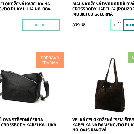
CELOKOŽENÁ KABELKA NA
MALÁ KOŽENÁ DVOUODDÍLOV
/DO RUKY LUKA NO. 084
CROSSBODY KABELKA (POUZD
MOBIL) LUKA ČERNÁ
č
879 Kč
DETAIL
DOPRAVA
N
ZDARMA
ní kožená crossbody kabelka
Ideální shopper bag do města a 
uka v černé barvě, která je
práce, nadčasová, velká, měkou
akticky rozdělena na tři
kožená, kávová se zlatými doplň
tné oddíly.
formát A4 prostě supr kabelka 
nás...
Momentálně
ost:
nedostupné
Dostupnost:
Skladem
20768
Kód:
21186
Luka
Značka:
Luka
2 roky
Záruka:
2 roky
ÍLOVÁ STŘEDNÍ ČERNÁ
VELKÁ CELOKOŽENÁ "SEMIŠOV
 CROSSBODY KABELKA LUKA
KABELKA NA RAMENO/DO RUK
NO. 041S KÁVOVÁ