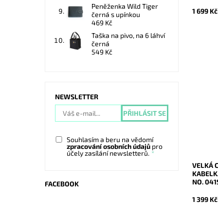
Peněženka Wild Tiger
1 699 Kč
černá s upínkou
469 Kč
Taška na pivo, na 6 láhví
černá
549 Kč
Ideální 
práce, 
NEWSLETTER
kožená, 
formát 
nás...
Dostupn
Kód:
Souhlasím a beru na vědomí
Značka:
zpracování osobních údajů
pro
Záruka:
účely zasílání newsletterů.
VELKÁ 
KABELK
NO. 04
FACEBOOK
1 399 Kč