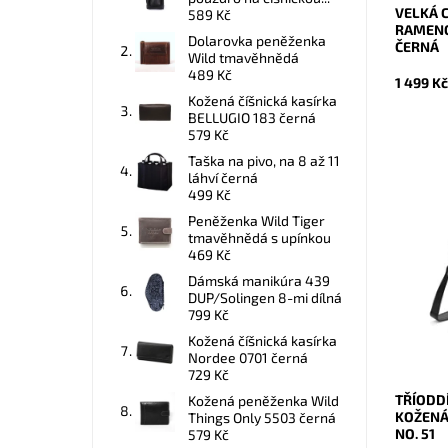
VELKÁ 
589 Kč
RAMENO
Dolarovka peněženka
ČERNÁ
Wild tmavěhnědá
489 Kč
1 499 K
Kožená číšnická kasírka
BELLUGIO 183 černá
579 Kč
Taška na pivo, na 8 až 11
láhví černá
499 Kč
Peněženka Wild Tiger
Originál
tmavěhnědá s upínkou
značky L
469 Kč
velmi pr
samosta
Dámská manikúra 439
DUP/Solingen 8-mi dílná
Dostupn
799 Kč
Kód:
Kožená číšnická kasírka
Značka:
Nordee 0701 černá
Záruka:
729 Kč
TŘÍODD
Kožená peněženka Wild
KOŽENÁ
Things Only 5503 černá
NO. 51
579 Kč