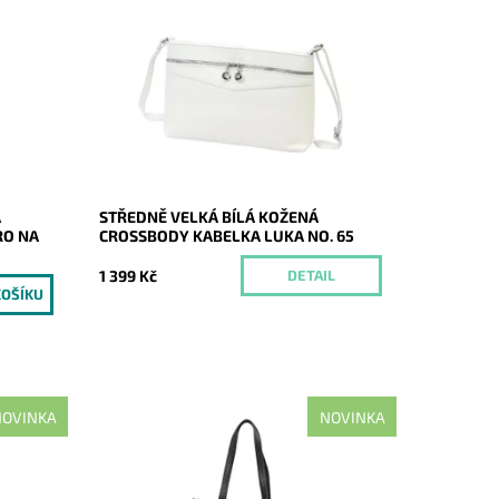
abelka
Středně velká kožená crossbody
ní části
kabelka značky Luka v čisté bílé barvě.
lou
Momentálně
Dostupnost:
nedostupné
Kód:
20758
Značka:
Luka
Záruka:
2 roky
Á
STŘEDNĚ VELKÁ BÍLÁ KOŽENÁ
RO NA
CROSSBODY KABELKA LUKA NO. 65
1 399 Kč
DETAIL
OVINKA
NOVINKA
do
Ideální shopper bag do města a do
čká,
práce, nadčasová, velká, měkoučká,
ky na
kožená, černá se stříbrnými doplňky na