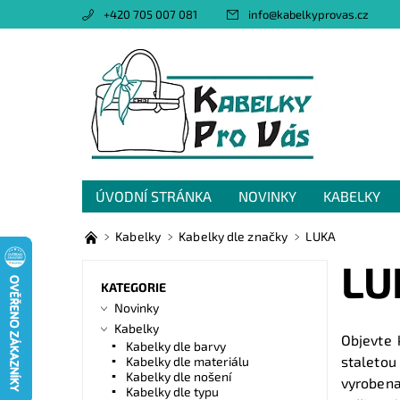
+420 705 007 081
info
@
kabelkyprovas.cz
ÚVODNÍ STRÁNKA
NOVINKY
KABELKY
OBCHODNÍ PODMÍNKY
GDPR
NAPIŠTE 
Kabelky
Kabelky dle značky
LUKA
LU
KATEGORIE
Novinky
Kabelky
Objevte 
Kabelky dle barvy
staletou
Kabelky dle materiálu
Kabelky dle nošení
vyrobena
Kabelky dle typu