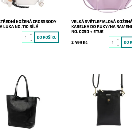
Luka
Záruka:
2 roky
2 roky
TŘEDNÍ KOŽENÁ CROSSBODY
VELKÁ SVĚTLEFIALOVÁ KOŽEN
 LUKA NO. 110 BÍLÁ
KABELKA DO RUKY/NA RAMEN
NO. 025D + ETUE
č
2 499 Kč
vá, velká, měkoučká, kožená,
Malá dvouoddílová crossbody k
 stříbrnými doplňky na formát
Luka v černé barvě, která je z př
tě supr kabelka pro nás
části pouzdrem na mobil a v zad
.
malou kabelkou.
Momentálně
Dostupnost:
Skladem
ost:
nedostupné
Kód:
20871
21077
Značka:
Luka
Luka
Záruka:
2 roky
2 roky