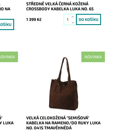
Á
STŘEDNĚ VELKÁ ČERNÁ KOŽENÁ
RO NA
CROSSBODY KABELKA LUKA NO. 65
1 399 Kč
OVINKA
NOVINKA
do
Ideální shopper bag do města a do
čká,
práce, nadčasová, velká, měkoučká,
ky na
kožená, tmavěhnědá se zlatými doplňky
pro
na formát A4 prostě supr kabelka pro
nás...
Dostupnost:
Skladem
Kód:
21185
Značka:
Luka
Záruka:
2 roky
Á"
VELKÁ CELOKOŽENÁ "SEMIŠOVÁ"
Y LUKA
KABELKA NA RAMENO/DO RUKY LUKA
NO. 041S TMAVĚHNĚDÁ