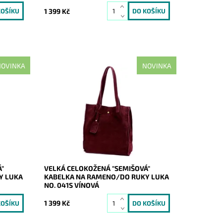
1 399 Kč
OVINKA
NOVINKA
do
Ideální shopper bag do města a do
čká,
práce, nadčasová, velká, měkoučká,
doplňky
kožená, vínová se zlatými doplňky na
 pro...
formát A4 prostě supr kabelka pro
nás...
Dostupnost:
Skladem
Kód:
21182
Značka:
Luka
Záruka:
2 roky
Á"
VELKÁ CELOKOŽENÁ "SEMIŠOVÁ"
Y LUKA
KABELKA NA RAMENO/DO RUKY LUKA
NO. 041S VÍNOVÁ
1 399 Kč