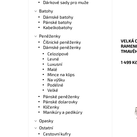
Dárkové sady pro muže
doplňky
kabelka 
Batohy
Dostupn
Dámské batohy
Kód:
Pánské batohy
Značka:
Kabelkobatohy
Záruka:
Peněženky
VELKÁ 
Číšnické peněženky
RAMENO
Dámské peněženky
TMAVĚ
Celozipové
Levné
1 499 K
Luxusní
Malé
Mince na klips
Na výšku
Podélné
Velké
Pánské peněženky
Pánské dolarovky
Malá/stř
Klíčenky
crossbod
Manikúry a pedikúry
která za
Opasky
čele kab
Ostatní
Dostupn
Cestovní kufry
Kód: