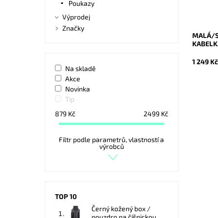
Poukazy
Značka:
Záruka:
Výprodej
Značky
MALÁ/S
KABELKA
1 249 K
Na skladě
Akce
Novinka
Tip
879
Kč
2499
Kč
Nadčaso
Filtr podle parametrů, vlastností a
výrobců
černá se
A4 pros
všechny
Dostupn
Kód:
TOP 10
Značka:
Černý kožený box /
Záruka:
pouzdro na číšnickou...