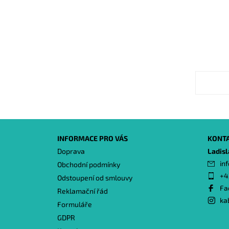
INFORMACE PRO VÁS
KONT
Doprava
Ladis
inf
Obchodní podmínky
+4
Odstoupení od smlouvy
Fa
Reklamační řád
ka
Formuláře
GDPR