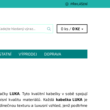
PŘIHLÁŠENÍ
0 ks /
0 Kč
STATNÍ
VÝPRODEJ
DOPRAVA
načky
LUKA
. Tyto kvalitní kabelky v sobě spojují
isní kvalitu materiálů. Každá
kabelka LUKA
je
edinečnou texturu a luxusní vzhled, jenž podtrhne