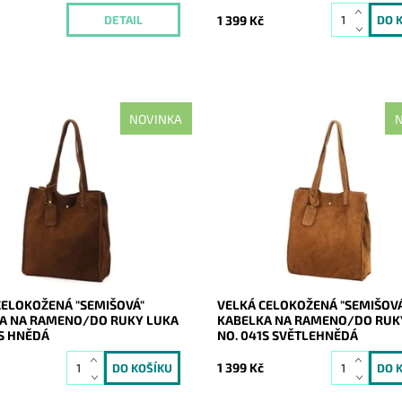
1 399 Kč
DETAIL
NOVINKA
N
shopper bag do města a do
Ideální shopper bag do města a 
nadčasová, velká, měkoučká,
práce, nadčasová, velká, měkou
hnědá se zlatými doplňky na
kožená, světlehnědá se zlatými 
A4 prostě supr kabelka pro
na formát A4 prostě supr kabelka
Dostupnost:
Skladem
ost:
Skladem
Kód:
21183
21184
Značka:
Luka
Luka
Záruka:
2 roky
2 roky
CELOKOŽENÁ "SEMIŠOVÁ"
VELKÁ CELOKOŽENÁ "SEMIŠOV
A NA RAMENO/DO RUKY LUKA
KABELKA NA RAMENO/DO RUK
1S HNĚDÁ
NO. 041S SVĚTLEHNĚDÁ
1 399 Kč