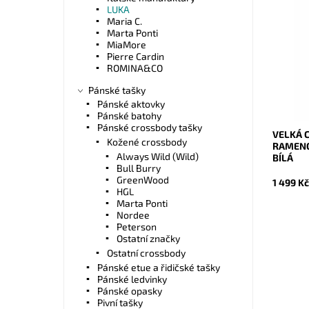
LUKA
Nadčaso
Maria C.
bílá se 
Marta Ponti
prostě 
MiaMore
Dostupn
Pierre Cardin
Kód:
ROMINA&CO
Značka:
Pánské tašky
Záruka:
Pánské aktovky
Pánské batohy
Pánské crossbody tašky
VELKÁ 
Kožené crossbody
RAMENO
Always Wild (Wild)
BÍLÁ
Bull Burry
GreenWood
1 499 K
HGL
Marta Ponti
Nordee
Peterson
Ostatní značky
Ostatní crossbody
Pánské etue a řidičské tašky
Pánské ledvinky
Ideální 
Pánské opasky
práce, 
Pivní tašky
kožená,