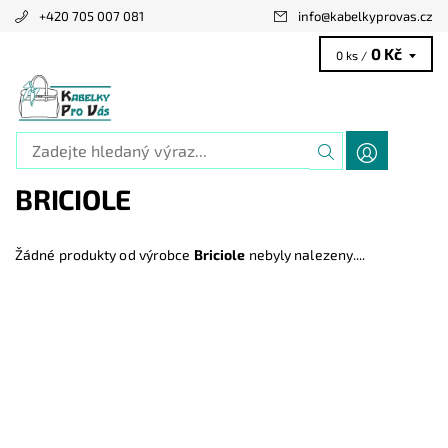
+420 705 007 081
info
@
kabelkyprovas.cz
0 Kč
0 ks /
BRICIOLE
Žádné produkty od výrobce
Briciole
nebyly nalezeny....