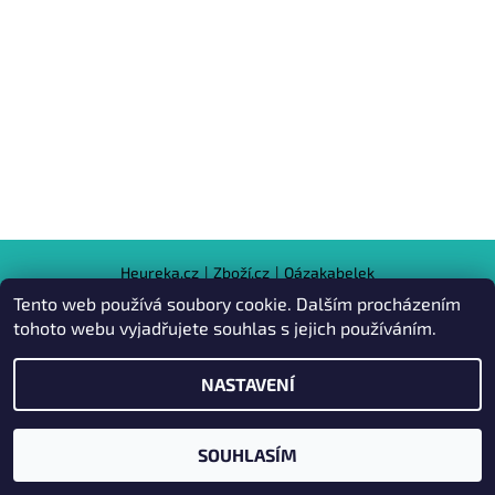
Heureka.cz
|
Zboží.cz
|
Oázakabelek
Tento web používá soubory cookie. Dalším procházením
tohoto webu vyjadřujete souhlas s jejich používáním.
2026 © Kabelky pro Vás, všechna práva vyhrazena
NASTAVENÍ
Vytvořil Shoptet
SOUHLASÍM