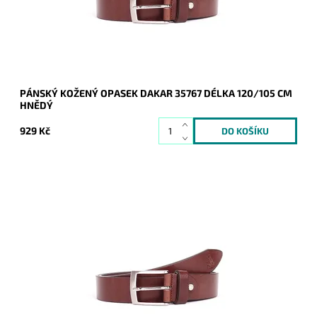
Značka:
DAKAR
Záruka:
2 roky
PÁNSKÝ KOŽENÝ OPASEK DAKAR 35767 DÉLKA 120/105 CM
HNĚDÝ
929 Kč
Pánský kožený opasek Dakar v hnědé barvě se zapínáním na
přezku.
Dostupnost:
Skladem
Kód:
16938
Značka:
DAKAR
Záruka:
2 roky