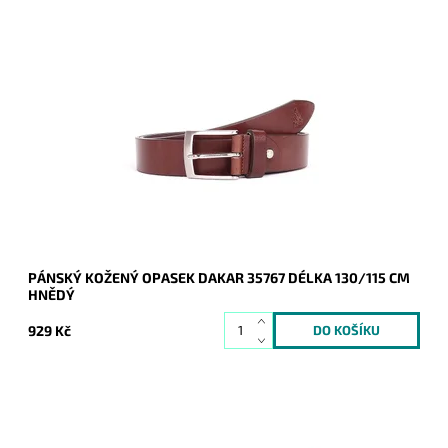
Pánský kožený opasek Dakar v hnědé barvě se zapínáním na
přezku.
Dostupnost:
Skladem
Kód:
16942
Značka:
DAKAR
Záruka:
2 roky
PÁNSKÝ KOŽENÝ OPASEK DAKAR 35767 DÉLKA 130/115 CM
HNĚDÝ
929 Kč
Pánský kožený opasek Dakar v hnědé barvě se zapínáním na
přezku.