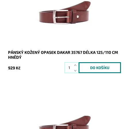
Dostupnost:
Skladem
Kód:
16941
Značka:
DAKAR
Záruka:
2 roky
PÁNSKÝ KOŽENÝ OPASEK DAKAR 35767 DÉLKA 125/110 CM
HNĚDÝ
929 Kč
Pánský kožený opasek Dakar v hnědé barvě se zapínáním na
přezku.
Dostupnost:
Skladem
Kód:
16940