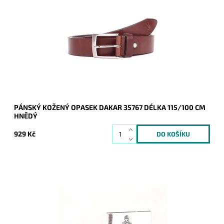
Pánský kožený opasek Dakar v hnědé barvě se zapínáním na
přezku.
Dostupnost:
Skladem
Kód:
16939
Značka:
DAKAR
Záruka:
2 roky
PÁNSKÝ KOŽENÝ OPASEK DAKAR 35767 DÉLKA 115/100 CM
HNĚDÝ
929 Kč
Podélná značková černá peněženka značky DAKAR, jež je
podpisem luxusu, kvality, praktičnosti na pohled i na dotek.