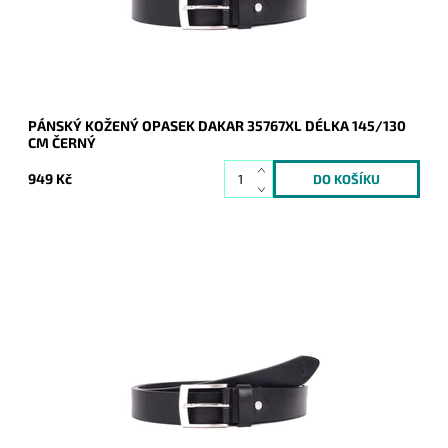
Značka:
DAKAR
Záruka:
2 roky
PÁNSKÝ KOŽENÝ OPASEK DAKAR 35767XL DÉLKA 145/130
CM ČERNÝ
949 Kč
Pánský kožený opasek Dakar v černé barvě se zapínáním na
přezku.
Dostupnost:
Skladem
Kód:
16948
Značka:
DAKAR
Záruka:
2 roky