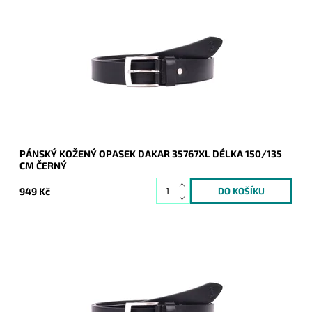
Pánský kožený opasek Dakar v černé barvě se zapínáním na
přezku.
Dostupnost:
Skladem
Kód:
16950
Značka:
DAKAR
Záruka:
2 roky
PÁNSKÝ KOŽENÝ OPASEK DAKAR 35767XL DÉLKA 150/135
CM ČERNÝ
949 Kč
Pánský kožený opasek Dakar v černé barvě se zapínáním na
přezku.
Dostupnost:
Skladem
Kód:
16949