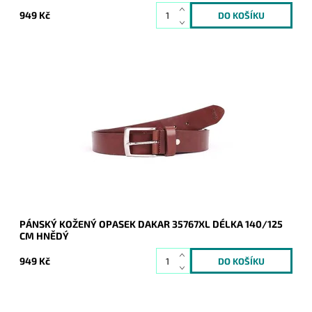
949 Kč
Pánský kožený opasek Dakar v hnědé barvě se zapínáním na
přezku.
Dostupnost:
Skladem
Kód:
16952
Značka:
DAKAR
Záruka:
2 roky
PÁNSKÝ KOŽENÝ OPASEK DAKAR 35767XL DÉLKA 140/125
CM HNĚDÝ
949 Kč