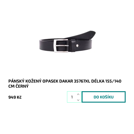
Pánský kožený opasek Dakar v černé barvě se zapínáním na
přezku.
Dostupnost:
Skladem
Kód:
16951
Značka:
DAKAR
Záruka:
2 roky
PÁNSKÝ KOŽENÝ OPASEK DAKAR 35767XL DÉLKA 155/140
CM ČERNÝ
949 Kč