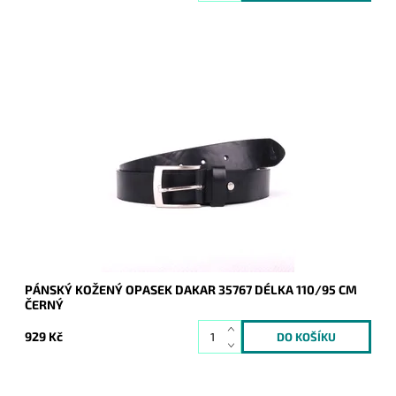
Pánský kožený opasek Dakar v černé barvě se zapínáním na
přezku.
Dostupnost:
Skladem
Kód:
16943
Značka:
DAKAR
Záruka:
2 roky
PÁNSKÝ KOŽENÝ OPASEK DAKAR 35767 DÉLKA 110/95 CM
ČERNÝ
929 Kč