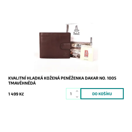
Podélná značková tmavěhnědá peněženka značky DAKAR, jež
je podpisem luxusu, kvality, praktičnosti na pohled i na dotek.
Dostupnost:
Skladem
Kód:
19875
Značka:
DAKAR
Záruka:
2 roky
KVALITNÍ HLADKÁ KOŽENÁ PENĚŽENKA DAKAR NO. 1005
TMAVĚHNĚDÁ
1 499 Kč