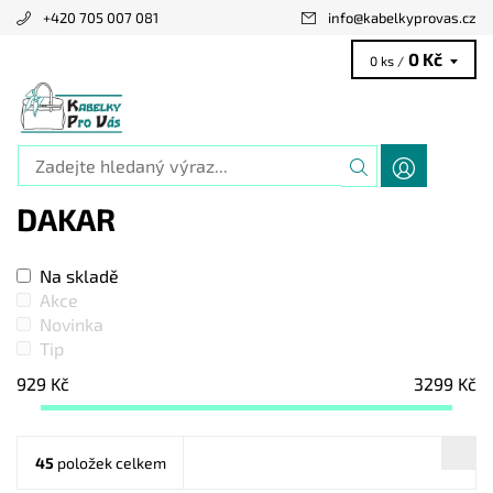
+420 705 007 081
info
@
kabelkyprovas.cz
0 Kč
0 ks /
DAKAR
Na skladě
Akce
Novinka
Tip
929
Kč
3299
Kč
45
položek celkem