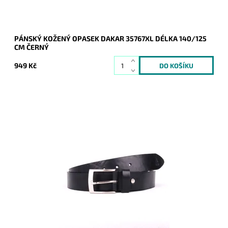
PÁNSKÝ KOŽENÝ OPASEK DAKAR 35767XL DÉLKA 140/125
CM ČERNÝ
949 Kč
Pánský kožený opasek Dakar v černé barvě se zapínáním na
přezku.
Dostupnost:
Skladem
Kód:
16947
Značka:
DAKAR
Záruka:
2 roky