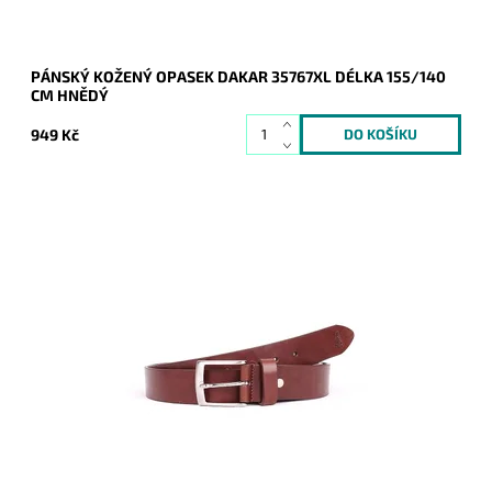
PÁNSKÝ KOŽENÝ OPASEK DAKAR 35767XL DÉLKA 155/140
CM HNĚDÝ
949 Kč
Pánský kožený opasek Dakar v hnědé barvě se zapínáním na
přezku.
Dostupnost:
Skladem
Kód:
16954
Značka:
DAKAR
Záruka:
2 roky