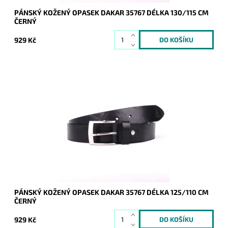
PÁNSKÝ KOŽENÝ OPASEK DAKAR 35767 DÉLKA 130/115 CM
ČERNÝ
929 Kč
Pánský kožený opasek Dakar v černé barvě se zapínáním na
přezku.
Dostupnost:
Skladem
Kód:
16946
Značka:
DAKAR
Záruka:
2 roky
PÁNSKÝ KOŽENÝ OPASEK DAKAR 35767 DÉLKA 125/110 CM
ČERNÝ
929 Kč