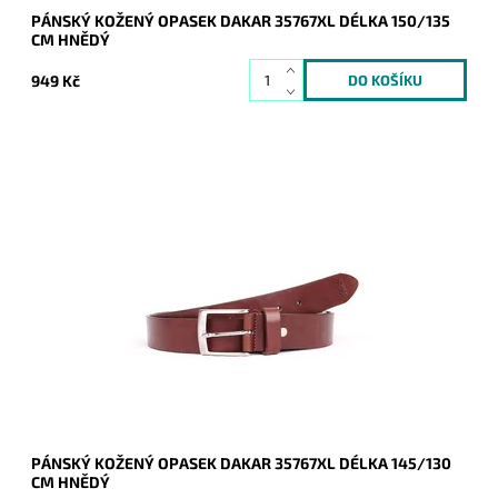
PÁNSKÝ KOŽENÝ OPASEK DAKAR 35767XL DÉLKA 150/135
CM HNĚDÝ
949 Kč
Pánský kožený opasek Dakar v hnědé barvě se zapínáním na
přezku.
Dostupnost:
Skladem
Kód:
16953
Značka:
DAKAR
Záruka:
2 roky
PÁNSKÝ KOŽENÝ OPASEK DAKAR 35767XL DÉLKA 145/130
CM HNĚDÝ