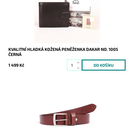
Dostupnost:
Skladem
Kód:
19874
Značka:
DAKAR
Záruka:
2 roky
KVALITNÍ HLADKÁ KOŽENÁ PENĚŽENKA DAKAR NO. 1005
ČERNÁ
1 499 Kč
Pánský kožený opasek Dakar v hnědé barvě se zapínáním na
přezku.
Dostupnost:
Skladem
Kód:
16955
Značka:
DAKAR
Záruka:
2 roky