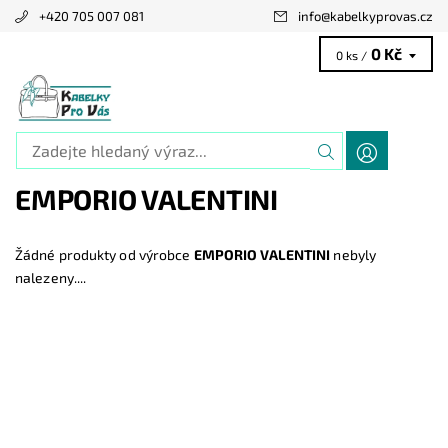
+420 705 007 081
info
@
kabelkyprovas.cz
0 Kč
0 ks /
EMPORIO VALENTINI
Žádné produkty od výrobce
EMPORIO VALENTINI
nebyly
nalezeny....