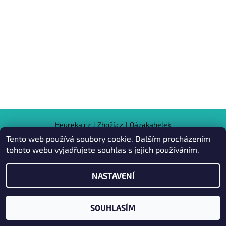
Heureka.cz
|
Zboží.cz
|
Oázakabelek
Tento web používá soubory cookie. Dalším procházením
tohoto webu vyjadřujete souhlas s jejich používáním.
2026 © Kabelky pro Vás, všechna práva vyhrazena
NASTAVENÍ
Vytvořil Shoptet
SOUHLASÍM