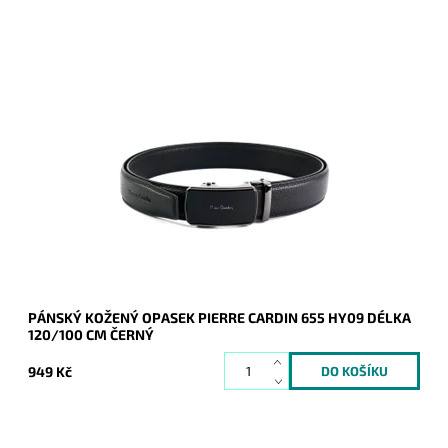
Pánský kožený opasek Pierre Cardin v černé barvě kůže se
zapínáním na mechanicky posuvnou sponu v celkové délce
120 cm.
Dostupnost:
Skladem
Kód:
20997
Značka:
Pierre Cardin
Záruka:
2 roky
PÁNSKÝ KOŽENÝ OPASEK PIERRE CARDIN 655 HY09 DÉLKA
120/100 CM ČERNÝ
949 Kč