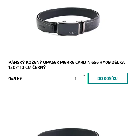
Pánský kožený opasek Pierre Cardin v černé barvě kůže se
zapínáním na mechanicky posuvnou sponu v celkové délce
130 cm.
Dostupnost:
Skladem
Kód:
20988
Značka:
Pierre Cardin
Záruka:
2 roky
PÁNSKÝ KOŽENÝ OPASEK PIERRE CARDIN 656 HY09 DÉLKA
130/110 CM ČERNÝ
949 Kč
Pánský kožený opasek Pierre Cardin v černé barvě kůže se
zapínáním na mechanicky posuvnou sponu v celkové délce
115 cm.