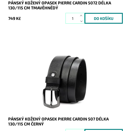
PÁNSKÝ KOŽENÝ OPASEK PIERRE CARDIN 5072 DÉLKA
130/115 CM TMAVĚHNĚDÝ
749 Kč
Pánský kožený opasek Pierre Cardin v černé barvě kůže se
zapínáním na přezku.
Dostupnost:
Skladem
Kód:
19998
Značka:
Pierre Cardin
Záruka:
2 roky
PÁNSKÝ KOŽENÝ OPASEK PIERRE CARDIN 507 DÉLKA
130/115 CM ČERNÝ