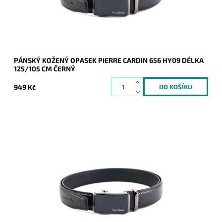
Značka:
Pierre Cardin
Záruka:
2 roky
PÁNSKÝ KOŽENÝ OPASEK PIERRE CARDIN 656 HY09 DÉLKA
125/105 CM ČERNÝ
949 Kč
Pánský kožený opasek Pierre Cardin v černé barvě kůže se
zapínáním na mechanicky posuvnou sponu v celkové délce
120 cm.
Dostupnost:
Skladem
Kód:
20986
Značka:
Pierre Cardin
Záruka:
2 roky