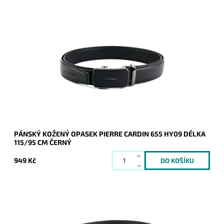
Pánský kožený opasek Pierre Cardin v černé barvě kůže se
zapínáním na mechanicky posuvnou sponu v celkové délce
115 cm.
Dostupnost:
Skladem
Kód:
20996
Značka:
Pierre Cardin
Záruka:
2 roky
PÁNSKÝ KOŽENÝ OPASEK PIERRE CARDIN 655 HY09 DÉLKA
115/95 CM ČERNÝ
949 Kč
Pánský kožený opasek Pierre Cardin v černé barvě kůže se
zapínáním na mechanicky posuvnou sponu v celkové délce