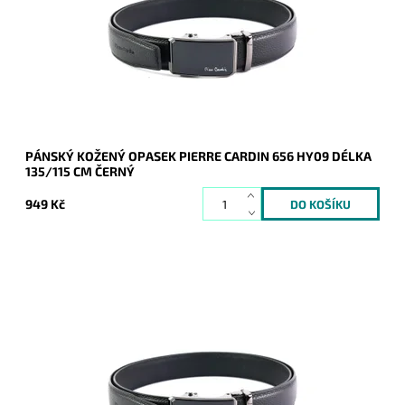
135 cm.
Dostupnost:
Skladem
Kód:
20989
Značka:
Pierre Cardin
Záruka:
2 roky
PÁNSKÝ KOŽENÝ OPASEK PIERRE CARDIN 656 HY09 DÉLKA
135/115 CM ČERNÝ
949 Kč
Pánský kožený opasek Pierre Cardin v černé barvě kůže se
zapínáním na mechanicky posuvnou sponu v celkové délce
125 cm.
Dostupnost:
Skladem
Kód:
20987