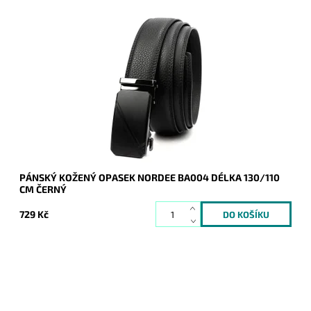
Pánský kožený opasek Nordee v černé barvě kůže se
zapínáním na mechanicky posuvnou sponu v celkové délce
115 cm.
Dostupnost:
Skladem
Kód:
20965
Značka:
Nordee
Záruka:
2 roky
PÁNSKÝ KOŽENÝ OPASEK NORDEE BA004 DÉLKA 130/110
CM ČERNÝ
729 Kč