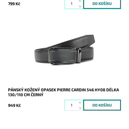
799 Kč
Pánský kožený opasek Pierre Cardin v černé barvě kůže se
zapínáním na mechanicky posuvnou sponu v celkové délce
130 cm.
Dostupnost:
Skladem
Kód:
19856
Značka:
Pierre Cardin
Záruka:
2 roky
PÁNSKÝ KOŽENÝ OPASEK PIERRE CARDIN 546 HY08 DÉLKA
130/110 CM ČERNÝ
949 Kč