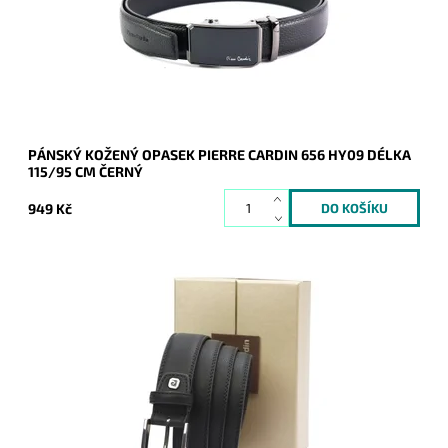
Dostupnost:
Skladem
Kód:
20985
Značka:
Pierre Cardin
Záruka:
2 roky
PÁNSKÝ KOŽENÝ OPASEK PIERRE CARDIN 656 HY09 DÉLKA
115/95 CM ČERNÝ
949 Kč
Pánský kožený/koženkový opasek Pierre Cardin v černé barvě
kůže se zapínáním na přezku.
Dostupnost:
Skladem
Kód:
20013
Značka:
Pierre Cardin
Záruka:
2 roky