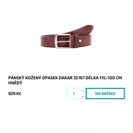
Pánský kožený opasek Dakar v hnědé barvě se zapínáním na
přezku.
Dostupnost:
Skladem
Kód:
16939
Značka:
DAKAR
Záruka:
2 roky
PÁNSKÝ KOŽENÝ OPASEK DAKAR 35767 DÉLKA 115/100 CM
HNĚDÝ
929 Kč