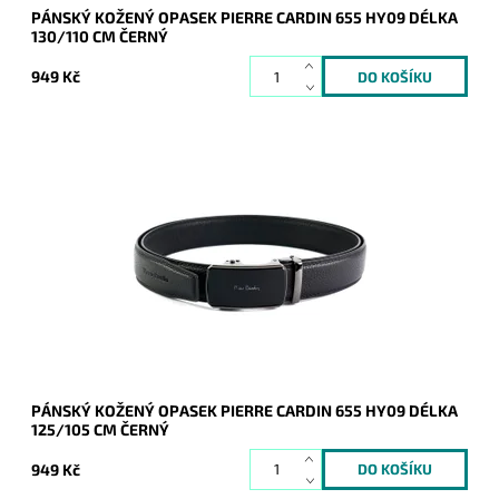
PÁNSKÝ KOŽENÝ OPASEK PIERRE CARDIN 655 HY09 DÉLKA
130/110 CM ČERNÝ
949 Kč
Pánský kožený opasek Pierre Cardin v černé barvě kůže se
zapínáním na mechanicky posuvnou sponu v celkové délce
125 cm.
Dostupnost:
Skladem
Kód:
20998
Značka:
Pierre Cardin
Záruka:
2 roky
PÁNSKÝ KOŽENÝ OPASEK PIERRE CARDIN 655 HY09 DÉLKA
125/105 CM ČERNÝ
949 Kč