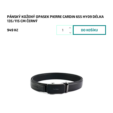
PÁNSKÝ KOŽENÝ OPASEK PIERRE CARDIN 655 HY09 DÉLKA
135/115 CM ČERNÝ
949 Kč
Pánský kožený opasek Pierre Cardin v černé barvě kůže se
zapínáním na mechanicky posuvnou sponu v celkové délce
130 cm.
Dostupnost:
Skladem
Kód:
20999
Značka:
Pierre Cardin
Záruka:
2 roky