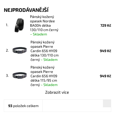
NEJPRODÁVANĚJŠÍ
Pánský kožený
opasek Nordee
1.
BA004 délka
729 Kč
130/110 cm černý
–
Skladem
Pánský kožený
opasek Pierre
2.
Cardin 656 HY09
949 Kč
délka 130/110 cm
černý
–
Skladem
Pánský kožený
opasek Pierre
3.
Cardin 656 HY09
949 Kč
délka 115/95 cm
černý
–
Skladem
Zobrazit více
93
položek celkem