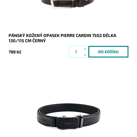
Záruka:
2 roky
PÁNSKÝ KOŽENÝ OPASEK PIERRE CARDIN 7502 DÉLKA
130/115 CM ČERNÝ
799 Kč
Pánský kožený opasek Pierre Cardin v černé barvě kůže se
zapínáním na mechanicky posuvnou sponu v celkové délce
135 cm.
Dostupnost:
Skladem
Kód:
21000
Značka:
Pierre Cardin
Záruka:
2 roky