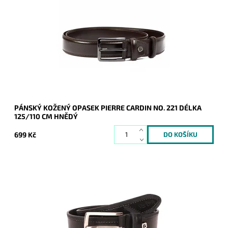
Pánský kožený opasek Pierre Cardin v hnědé barvě kůže se
zapínáním na přezku.
Dostupnost:
Skladem
Kód:
16622
Značka:
Pierre Cardin
Záruka:
2 roky
PÁNSKÝ KOŽENÝ OPASEK PIERRE CARDIN NO. 221 DÉLKA
125/110 CM HNĚDÝ
699 Kč
Pánský kožený opasek Pierre Cardin v černé barvě kůže se
zapínáním na přezku.
Dostupnost:
Skladem
Kód:
9549
Značka:
Pierre Cardin