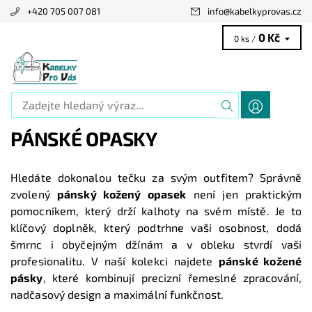
+420 705 007 081
info
@
kabelkyprovas.cz
0 Kč
0 ks /
PÁNSKÉ OPASKY
Hledáte dokonalou tečku za svým outfitem? Správně
zvolený
pánský kožený opasek
není jen praktickým
pomocníkem, který drží kalhoty na svém místě. Je to
klíčový doplněk, který podtrhne vaši osobnost, dodá
šmrnc i obyčejným džínám a v obleku stvrdí vaši
profesionalitu. V naší kolekci najdete
pánské kožené
pásky
, které kombinují precizní řemeslné zpracování,
nadčasový design a maximální funkčnost.