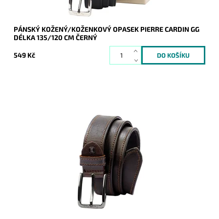
PÁNSKÝ KOŽENÝ/KOŽENKOVÝ OPASEK PIERRE CARDIN GG
DÉLKA 135/120 CM ČERNÝ
549 Kč
Pánský kožený opasek Pierre Cardin v tmavěhnědé barvě
kůže se zapínáním na přezku.
Dostupnost:
Skladem
Kód:
20004
Značka:
Pierre Cardin
Záruka:
2 roky