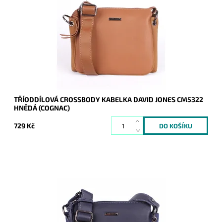
škále, do níž se vejde vše základní ke každodenní potřebě žen
a slečen.
Dostupnost:
Skladem
Kód:
7727
Značka:
David Jones Paris
Záruka:
2 roky
TŘÍODDÍLOVÁ CROSSBODY KABELKA DAVID JONES CM5322
HNĚDÁ (COGNAC)
729 Kč
Crossbody kabelka je menších rozměrů, ale v široké barevné
škále, do níž se vejde vše základní ke každodenní potřebě žen
a slečen.