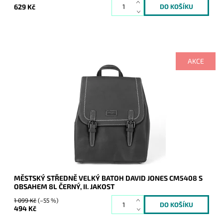
629 Kč
AKCE
Městský batůžek je určený pro ženy, které mají rády
originalitu, styl, pohodlí a nebojí se vyčnívat.
Dostupnost:
Skladem
Kód:
7808
Značka:
David Jones Paris
Záruka:
2 roky, bez záruky na koženku
MĚSTSKÝ STŘEDNĚ VELKÝ BATOH DAVID JONES CM5408 S
OBSAHEM 8L ČERNÝ, II. JAKOST
1 099 Kč
(–55 %)
494 Kč