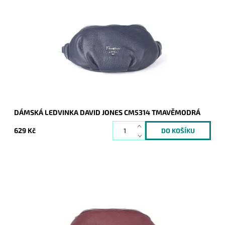
Moderní nadčasová unisex ledvinka značky David Jones.
Ledvinka nejen pro nejmladší zákaznice.
Dostupnost:
Skladem
Kód:
7881
Značka:
David Jones Paris
Záruka:
2 roky
DÁMSKÁ LEDVINKA DAVID JONES CM5314 TMAVĚMODRÁ
629 Kč
Moderní nadčasová unisex ledvinka značky David Jones.
Ledvinka nejen pro nejmladší zákaznice.
Dostupnost:
Skladem