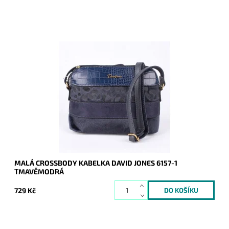
Malá crossbody kabelka francouzské značky David Jones je
vhodná ke každodennímu nošení. Vejde se do ní vše potřebné.
Dostupnost:
Skladem
Kód:
7686
Značka:
David Jones Paris
Záruka:
2 roky
MALÁ CROSSBODY KABELKA DAVID JONES 6157-1
TMAVĚMODRÁ
729 Kč