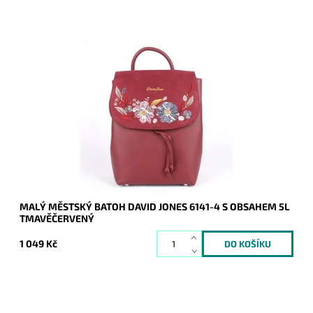
Městský batůžek s vyšívaným motivem květin je určený pro
ženy, které mají rády originalitu, styl, pohodlí a nebojí se
vyčnívat.
Dostupnost:
Skladem
Kód:
7729
Značka:
David Jones Paris
Záruka:
2 roky
MALÝ MĚSTSKÝ BATOH DAVID JONES 6141-4 S OBSAHEM 5L
TMAVĚČERVENÝ
1 049 Kč
Crossbody kabelka je menších rozměrů, ale v široké barevné