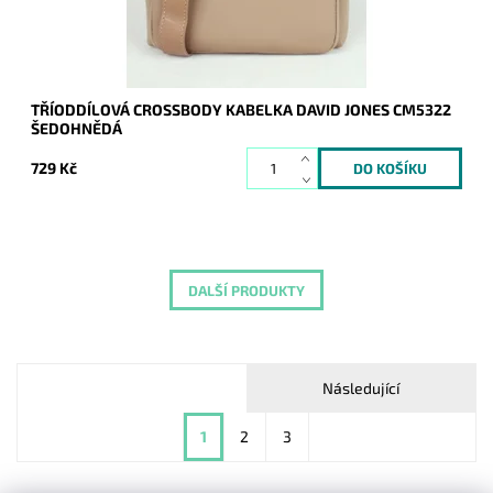
Záruka:
2 roky
TŘÍODDÍLOVÁ CROSSBODY KABELKA DAVID JONES CM5322
ŠEDOHNĚDÁ
729 Kč
DALŠÍ PRODUKTY
Následující
1
2
3