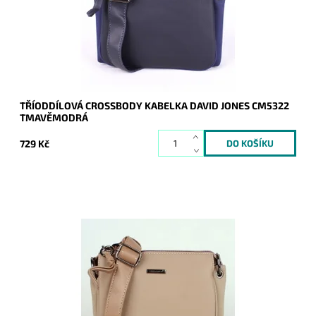
Dostupnost:
Skladem
Kód:
7726
Značka:
David Jones Paris
Záruka:
2 roky
TŘÍODDÍLOVÁ CROSSBODY KABELKA DAVID JONES CM5322
TMAVĚMODRÁ
729 Kč
Crossbody kabelka je menších rozměrů, ale v široké barevné
škále, do níž se vejde vše základní ke každodenní potřebě žen
a slečen.
Dostupnost:
Skladem
Kód:
7725
Značka:
David Jones Paris