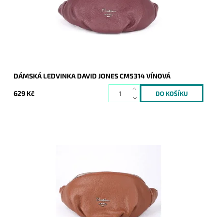
Kód:
7878
Značka:
David Jones Paris
Záruka:
2 roky
DÁMSKÁ LEDVINKA DAVID JONES CM5314 VÍNOVÁ
629 Kč
Moderní nadčasová unisex ledvinka značky David Jones.
Ledvinka nejen pro nejmladší zákaznice.
Dostupnost:
Skladem
Kód:
7877
Značka:
David Jones Paris
Záruka:
2 roky