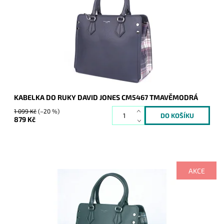
kárované. Její maximalistický vzhled ocení každá žena.
Dostupnost:
Skladem
Kód:
7772
Značka:
David Jones Paris
Záruka:
2 roky
KABELKA DO RUKY DAVID JONES CM5467 TMAVĚMODRÁ
1 099 Kč
(–20 %)
879 Kč
AKCE
Kabelka zaujme originálními bočními stranami, které jsou
kárované. Její maximalistický vzhled ocení každá žena.
Dostupnost:
Skladem
Kód:
7771