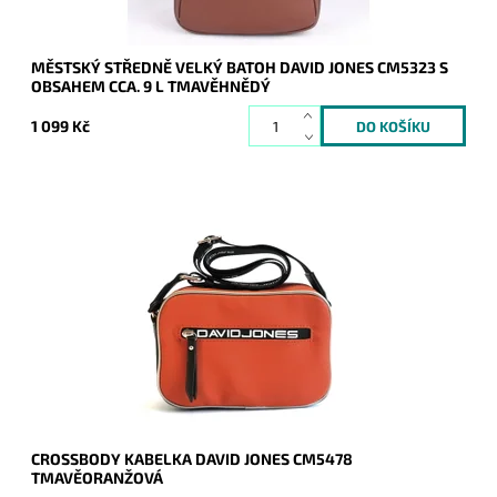
MĚSTSKÝ STŘEDNĚ VELKÝ BATOH DAVID JONES CM5323 S
OBSAHEM CCA. 9 L TMAVĚHNĚDÝ
1 099 Kč
Crossbody kabelka je menších rozměrů, ale v široké barevné
škále, do níž se vejde vše základní ke každodenní potřebě.
Sportovní design zaujme...
Dostupnost:
Skladem
Kód:
7736
Značka:
David Jones Paris
Záruka:
2 roky
CROSSBODY KABELKA DAVID JONES CM5478
TMAVĚORANŽOVÁ