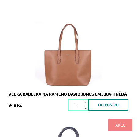
Velká kabelka značky David Jones je z pevného materiálu.
Upoutá zajímavou barevnou kombinací a svojí elegancí.
Dostupnost:
Skladem
Kód:
7776
Značka:
David Jones Paris
Záruka:
2 roky
VELKÁ KABELKA NA RAMENO DAVID JONES CM5384 HNĚDÁ
949 Kč
AKCE
Kabelka zaujme originálními bočními stranami, které jsou