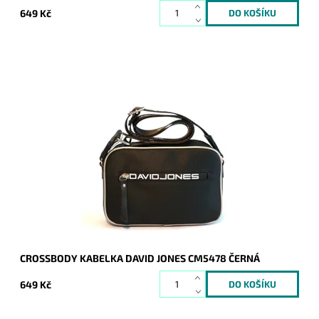
649 Kč
Crossbody kabelka je menších rozměrů, ale v široké barevné
škále, do níž se vejde vše základní ke každodenní potřebě.
Sportovní design zaujme...
Dostupnost:
Skladem
Kód:
7733
Značka:
David Jones Paris
Záruka:
2 roky
CROSSBODY KABELKA DAVID JONES CM5478 ČERNÁ
649 Kč