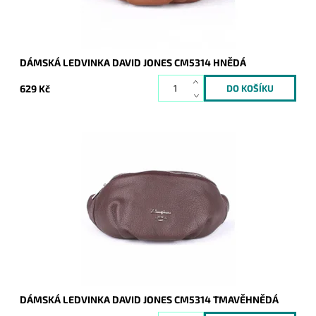
DÁMSKÁ LEDVINKA DAVID JONES CM5314 HNĚDÁ
629 Kč
Moderní nadčasová unisex ledvinka značky David Jones.
Ledvinka nejen pro nejmladší zákaznice.
Dostupnost:
Skladem
Kód:
7876
Značka:
David Jones Paris
Záruka:
2 roky
DÁMSKÁ LEDVINKA DAVID JONES CM5314 TMAVĚHNĚDÁ