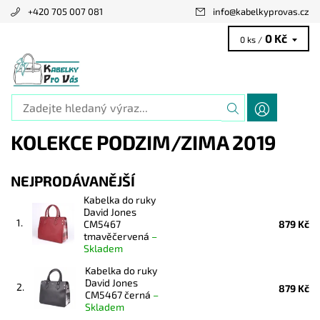
+420 705 007 081
info
@
kabelkyprovas.cz
0 Kč
0 ks /
KOLEKCE PODZIM/ZIMA 2019
NEJPRODÁVANĚJŠÍ
Kabelka do ruky
David Jones
1.
CM5467
879 Kč
tmavěčervená
–
Skladem
Kabelka do ruky
David Jones
2.
879 Kč
CM5467 černá
–
Skladem