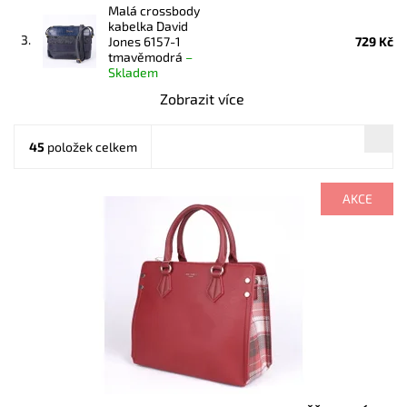
Malá crossbody
kabelka David
3.
Jones 6157-1
729 Kč
tmavěmodrá
–
Skladem
Zobrazit více
45
položek celkem
AKCE
Kabelka zaujme originálními bočními stranami, které jsou
kárované. Její maximalistický vzhled ocení každá žena.
Dostupnost:
Skladem
Kód:
7770
Značka:
David Jones Paris
Záruka:
2 roky