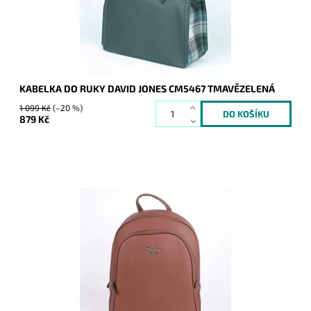
Značka:
David Jones Paris
Záruka:
2 roky
KABELKA DO RUKY DAVID JONES CM5467 TMAVĚZELENÁ
1 099 Kč
(–20 %)
879 Kč
Středně velký městský batůžek je určený nejen pro ženy,
které mají rády styl, a pohodlí. Jeho obsah 9 l zaručuje
dostatek prostoru pro vše...
Dostupnost:
Skladem
Kód:
7745
Značka:
David Jones Paris
Záruka:
2 roky