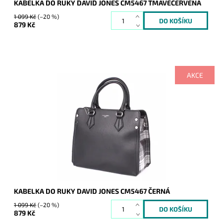
KABELKA DO RUKY DAVID JONES CM5467 TMAVĚČERVENÁ
1 099 Kč
(–20 %)
879 Kč
AKCE
Kabelka zaujme originálními bočními stranami, které jsou
kárované. Její maximalistický vzhled ocení každá žena.
Dostupnost:
Skladem
Kód:
7769
Značka:
David Jones Paris
Záruka:
2 roky
KABELKA DO RUKY DAVID JONES CM5467 ČERNÁ
1 099 Kč
(–20 %)
879 Kč