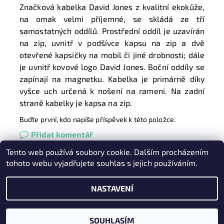
Značková kabelka David Jones z kvalitní ekokůže,
na omak velmi příjemné, se skládá ze tří
samostatných oddílů. Prostřední oddíl je uzavírán
na zip, uvnitř v podšívce kapsu na zip a dvě
otevřené kapsičky na mobil či jiné drobnosti; dále
je uvnitř kovové logo David Jones. Boční oddíly se
zapínají na magnetku. Kabelka je primárně díky
vyšce uch určená k nošení na rameni. Na zadní
straně kabelky je kapsa na zip.
Buďte první, kdo napíše příspěvek k této položce.
Přidat komentář
Tento web používá soubory cookie. Dalším procházením
Heureka.cz
|
Zboží.cz
|
Oázakabelek
tohoto webu vyjadřujete souhlas s jejich používáním.
NASTAVENÍ
2026 © Kabelky pro Vás, všechna práva vyhrazena
Vytvořil Shoptet
SOUHLASÍM