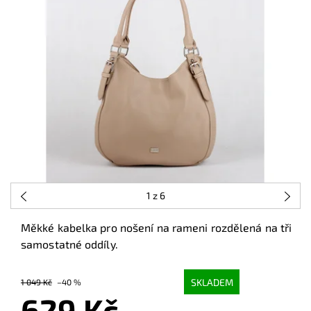
1
z 6
Měkké kabelka pro nošení na rameni rozdělená na tři
samostatné oddíly.
SKLADEM
1 049 Kč
–40 %
629 Kč