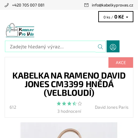
+420 705 007 081
info
@
kabelkyprovas.cz
0 Kč
0 ks /
AKCE
KABELKA NA RAMENO DAVID
JONES CM3399 HNĚDÁ
(VELBLOUDÍ)
612
David Jones Paris
3 hodnocení