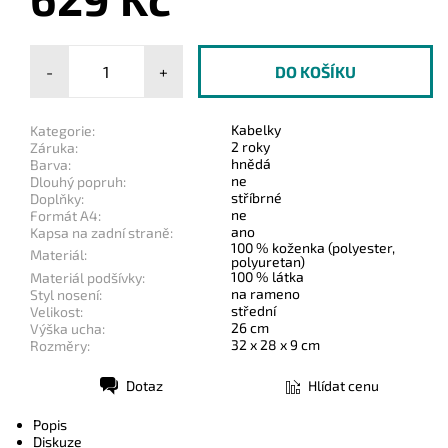
-
+
Kabelky
Kategorie:
2 roky
Záruka:
hnědá
Barva:
ne
Dlouhý popruh:
stříbrné
Doplňky:
ne
Formát A4:
ano
Kapsa na zadní straně:
100 % koženka (polyester,
Materiál:
polyuretan)
100 % látka
Materiál podšívky:
na rameno
Styl nosení:
střední
Velikost:
26 cm
Výška ucha:
32 x 28 x 9 cm
Rozměry:
Dotaz
Hlídat cenu
Tisk
Popis
Diskuze