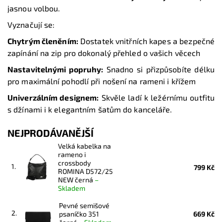
jasnou volbou.
Vyznačují se:
Chytrým členěním:
Dostatek vnitřních kapes a bezpečné
zapínání na zip pro dokonalý přehled o vašich věcech
Nastavitelnými popruhy:
Snadno si přizpůsobíte délku
pro maximální pohodlí při nošení na rameni i křížem
Univerzálním designem:
Skvěle ladí k ležérnímu outfitu
s džínami i k elegantním šatům do kanceláře.
NEJPRODÁVANĚJŠÍ
Velká kabelka na
rameno i
crossbody
1.
799 Kč
ROMINA D572/25
NEW černá
–
Skladem
Pevné semišové
2.
psaníčko 351
669 Kč