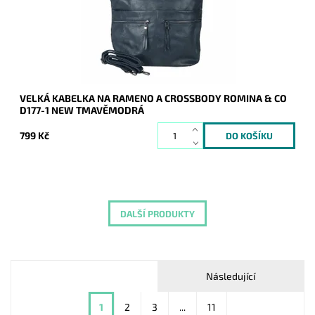
Kód:
20913
Značka:
ROMINA&CO
Záruka:
2 roky
VELKÁ KABELKA NA RAMENO A CROSSBODY ROMINA & CO
D177-1 NEW TMAVĚMODRÁ
799 Kč
DALŠÍ PRODUKTY
Následující
1
2
3
...
11