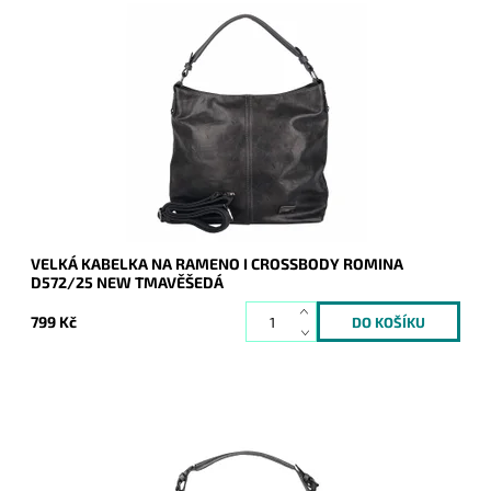
Jedna z nejprodávanějších kabelek roku 2024 a 2025 je zpět
a v novém designu - je doplněna o aplikaci značky na čelní
straně kabelky.
Dostupnost:
Skladem
Kód:
20940
Značka:
ROMINA&CO
Záruka:
2 roky
VELKÁ KABELKA NA RAMENO I CROSSBODY ROMINA
D572/25 NEW TMAVĚŠEDÁ
799 Kč
Jedna z nejprodávanějších kabelek posledních let - velká