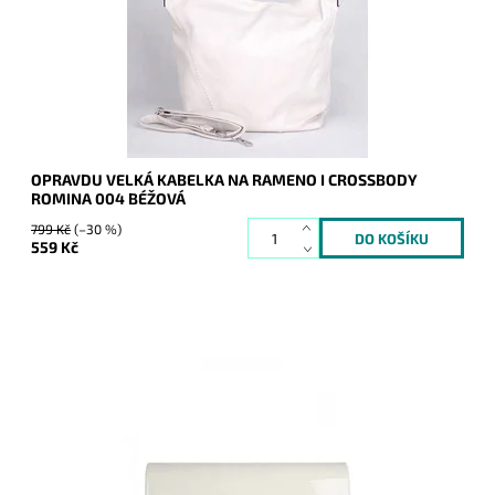
Dostupnost:
Skladem
Kód:
9954
Značka:
ROMINA&CO
Záruka:
2 roky
OPRAVDU VELKÁ KABELKA NA RAMENO I CROSSBODY
ROMINA 004 BÉŽOVÁ
799 Kč
(–30 %)
559 Kč
Elegantní lesklé pevné psaníčko ve světlebéžové barvě je
nezbytným doplňkem a doprovodí ženu nejen do společnosti.
Dostupnost:
Skladem
Kód:
9856
Značka:
ROMINA&CO