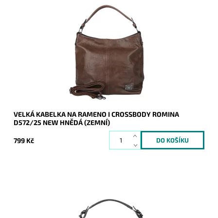
Jedna z nejprodávanějších kabelek roku 2024 a 2025 je zpět
a v novém designu - je doplněna o aplikaci značky na čelní
straně kabelky.
Dostupnost:
Skladem
Kód:
20945
Značka:
ROMINA&CO
Záruka:
2 roky
VELKÁ KABELKA NA RAMENO I CROSSBODY ROMINA
D572/25 NEW HNĚDÁ (ZEMNÍ)
799 Kč
Jedna z nejprodávanějších kabelek posledních let - velká