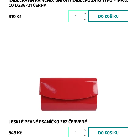
CO D236/21 ČERNÁ
819 Kč
Elegantní lesklé pevné psaníčko v červené barvě je
nezbytným doplňkem a doprovodí ženu nejen do společnosti.
Dostupnost:
Skladem
Kód:
9196
Značka:
ROMINA&CO
Záruka:
2 roky
LESKLÉ PEVNÉ PSANÍČKO 262 ČERVENÉ
649 Kč