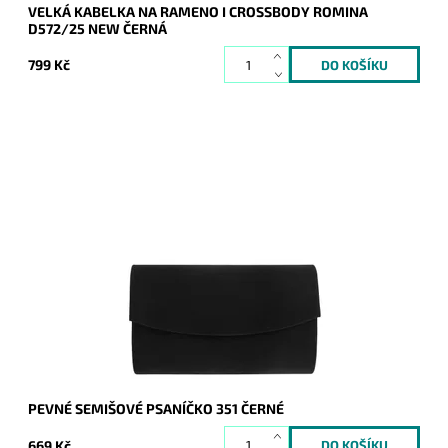
VELKÁ KABELKA NA RAMENO I CROSSBODY ROMINA
D572/25 NEW ČERNÁ
799 Kč
Elegantní semišové pevné psaníčko v černé barvě je
oblíbeným doplňkem a doprovodí ženu nejen do společnosti.
Dostupnost:
Skladem
Kód:
9200
Značka:
ROMINA&CO
Záruka:
2 roky
PEVNÉ SEMIŠOVÉ PSANÍČKO 351 ČERNÉ
669 Kč