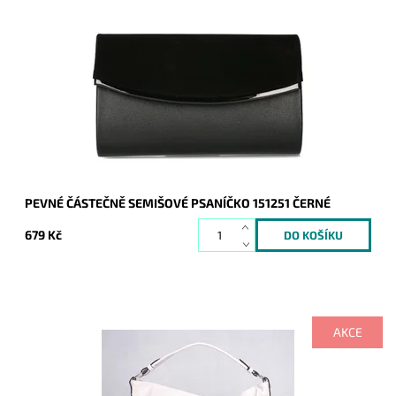
Elegantní částečně semišové pevné psaníčko v černé barvě s
lesklým proužkem podél spodní hrany klopy je oblíbeným
doplňkem a doprovodí ženu nejen...
Dostupnost:
Skladem
Kód:
20708
Značka:
ROMINA&CO
Záruka:
2 roky
PEVNÉ ČÁSTEČNĚ SEMIŠOVÉ PSANÍČKO 151251 ČERNÉ
679 Kč
AKCE
Ooooopravdu veeeelká béžová kabelka na rameno značky
ROMINA, přesto nádherně vypadá, do níž se bez problémů
vejde formát A4.