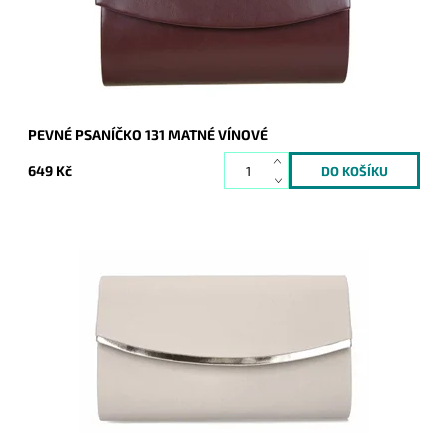
Značka:
ROMINA&CO
Záruka:
2 roky
PEVNÉ PSANÍČKO 131 MATNÉ VÍNOVÉ
649 Kč
Elegantní semišové pevné psaníčko v béžovo-šedé barvě s
lesklým proužkem podél spodní hrany klopy je oblíbeným
doplňkem a doprovodí ženu nejen do...
Dostupnost:
Skladem
Kód:
21017
Značka:
ROMINA&CO
Záruka:
2 roky