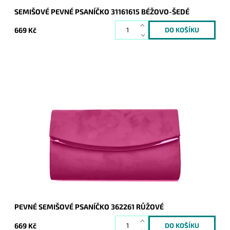
SEMIŠOVÉ PEVNÉ PSANÍČKO 31161615 BÉŽOVO-ŠEDÉ
669 Kč
Elegantní semišové pevné psaníčko v růžové barvě s lesklým
proužkem podél spodní hrany klopy je oblíbeným doplňkem a
doprovodí ženu nejen do...
Dostupnost:
Skladem
Kód:
21014
Značka:
ROMINA&CO
Záruka:
2 roky
PEVNÉ SEMIŠOVÉ PSANÍČKO 362261 RŮŽOVÉ
669 Kč