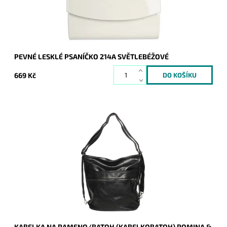
Záruka:
2 roky
PEVNÉ LESKLÉ PSANÍČKO 214A SVĚTLEBÉŽOVÉ
669 Kč
Kabelka na rameno a batoh v jednom provedení! Tuto černou
kabelku si jistě zamilujete pro vzhled, praktičnost i cenu.
Dostupnost:
Skladem
Kód:
14325
Značka:
ROMINA&CO
Záruka:
2 roky
KABELKA NA RAMENO/BATOH (KABELKOBATOH) ROMINA &