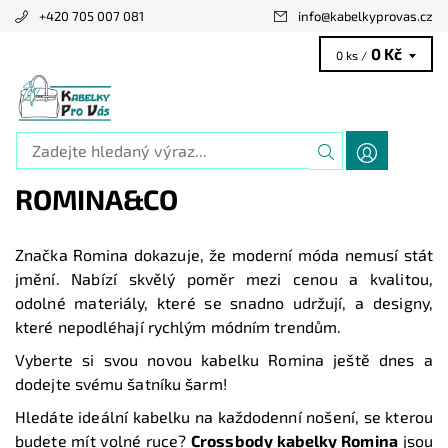
+420 705 007 081
info
@
kabelkyprovas.cz
0 Kč
0 ks /
ROMINA&CO
Značka Romina dokazuje, že moderní móda nemusí stát
jmění. Nabízí skvělý poměr mezi cenou a kvalitou,
odolné materiály, které se snadno udržují, a designy,
které nepodléhají rychlým módním trendům.
Vyberte si svou novou kabelku Romina ještě dnes a
dodejte svému šatníku šarm!
Hledáte ideální kabelku na každodenní nošení, se kterou
budete mít volné ruce?
Crossbody kabelky Romina
jsou