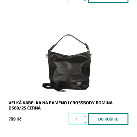
Velká černá kabelka na rameno značky ROMINA se svislým
prošitím na bocích čelní strany, do níž se vejde formát A4.
Dostupnost:
Skladem
Kód:
20947
Značka:
ROMINA&CO
Záruka:
2 roky
VELKÁ KABELKA NA RAMENO I CROSSBODY ROMINA
D569/25 ČERNÁ
799 Kč