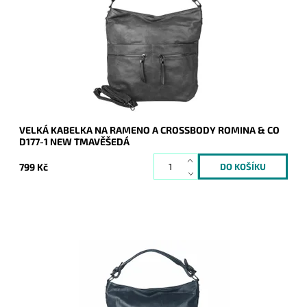
kabelka na rameno, kterou lze díky přídavnému popruhu nosit
i jak crossbody.
Dostupnost:
Skladem
Kód:
20914
Značka:
ROMINA&CO
Záruka:
2 roky
VELKÁ KABELKA NA RAMENO A CROSSBODY ROMINA & CO
D177-1 NEW TMAVĚŠEDÁ
799 Kč
Jedna z nejprodávanějších kabelek posledních let - velká
kabelka na rameno, kterou lze díky přídavnému popruhu nosit
i jak crossbody.
Dostupnost:
Skladem