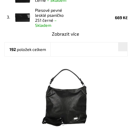
černé
–
Skladem
Plesové pevné
lesklé psaníčko
3.
669 Kč
251 černé
–
Skladem
Zobrazit více
192
položek celkem
Jedna z nejprodávanějších kabelek roku 2024 a 2025 je zpět
a v novém designu - je doplněna o aplikaci značky na čelní
straně kabelky.
Dostupnost:
Skladem
Kód:
20939
Značka:
ROMINA&CO
Záruka:
2 roky