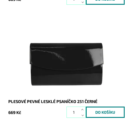
Elegantní lesklé pevné psaníčko v černé barvě je nezbytným
doplňkem a doprovodí ženu nejen do společnosti.
Dostupnost:
Skladem
Kód:
16711
Značka:
ROMINA&CO
Záruka:
2 roky
PLESOVÉ PEVNÉ LESKLÉ PSANÍČKO 251 ČERNÉ
669 Kč