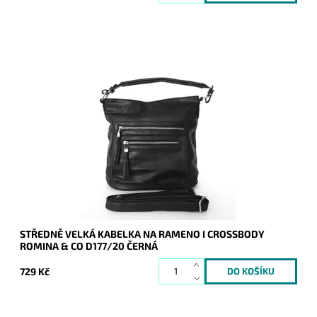
Crossbody kabelka značky ROMINA & CO v klasické černé
barvě. Vzhledově i prakticky je velmi dobře řešená, stane se
oblíbenou součástí ženy.
Dostupnost:
Skladem
Kód:
8086
Značka:
ROMINA&CO
Záruka:
2 roky
STŘEDNĚ VELKÁ KABELKA NA RAMENO I CROSSBODY
ROMINA & CO D177/20 ČERNÁ
729 Kč