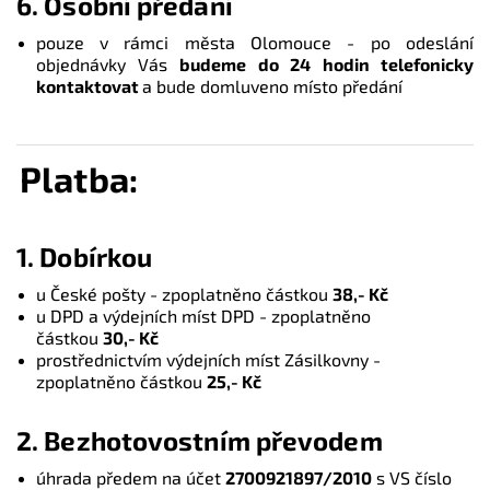
6.
Osobní předání
pouze v rámci města Olomouce - po odeslání
objednávky Vás
budeme do 24 hodin telefonicky
kontaktovat
a bude domluveno místo předání
Platba:
1. Dobírkou
u České pošty - zpoplatněno částkou
38,- Kč
u DPD a výdejních míst DPD - zpoplatněno
částkou
30,- Kč
prostřednictvím výdejních míst Zásilkovny -
zpoplatněno částkou
25,- Kč
2. Bezhotovostním převodem
úhrada předem na účet
2700921897/2010
s VS číslo