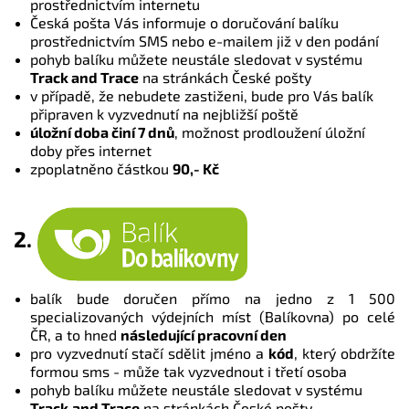
prostřednictvím internetu
Česká pošta Vás informuje o doručování balíku
prostřednictvím SMS nebo e-mailem již v den podání
pohyb balíku můžete neustále sledovat v systému
Track and Trace
na stránkách České pošty
v případě, že nebudete zastiženi, bude pro Vás balík
připraven k vyzvednutí na nejbližší poště
úložní doba činí 7 dnů
, možnost prodloužení úložní
doby přes internet
zpoplatněno částkou
90,- Kč
2.
balík bude doručen přímo na jedno z 1 500
specializovaných výdejních míst (Balíkovna) po celé
ČR, a to hned
následující pracovní den
pro vyzvednutí stačí sdělit jméno a
kód
, který obdržíte
formou sms - může tak vyzvednout i třetí osoba
pohyb balíku můžete neustále sledovat v systému
Track
and Trace
na stránkách České pošty