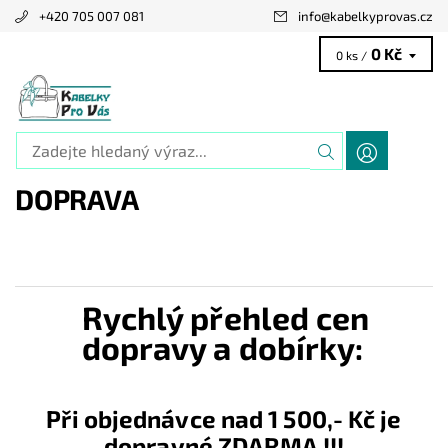
+420 705 007 081
info
@
kabelkyprovas.cz
0 Kč
0 ks /
DOPRAVA
Rychlý přehled cen
dopravy a dobírky:
Při objednávce nad 1 500,- Kč je
dopravné ZDARMA !!!