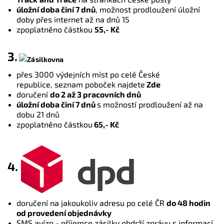
úložní doba činí 7 dnů
, možnost prodloužení úložní
doby přes internet až na dnů 15
zpoplatněno částkou
55,- Kč
3.
přes 3000 výdejních míst po celé České
republice, seznam poboček najdete
Zde
doručení
do 2 až 3 pracovních dnů
úložní doba činí 7 dnů
s možností prodloužení až na
dobu 21 dnů
zpoplatněno částkou
65,- Kč
4.
doručení na jakoukoliv adresu po celé ČR
do 48 hodin
od provedení objednávky
SMS avízo - příjemce zásilky obdrží zprávu s informací