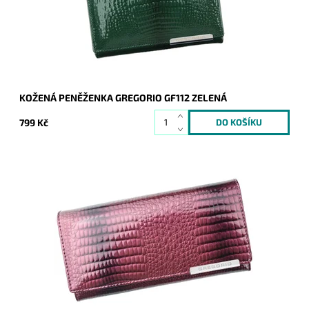
Dostupnost:
Skladem
Kód:
7760
Značka:
Gregorio
Záruka:
2 roky
KOŽENÁ PENĚŽENKA GREGORIO GF112 ZELENÁ
799 Kč
Velmi krásná peněženka, svým vzhledem zaujme na první
pohled nejednu ženu.
Dostupnost:
Skladem
Kód:
1874
Značka:
Gregorio
Záruka:
2 roky