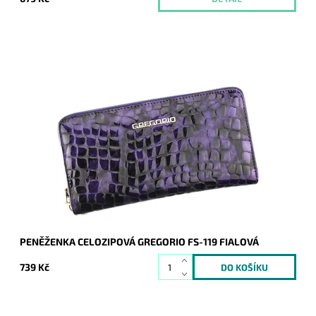
Velmi krásná peněženka, jejíž povrch imituje krokodýlí kůži.
Novinka, která svým vzhledem zaujme na první pohled
nejednu ženu.
Dostupnost:
Skladem
Kód:
1538
Značka:
Gregorio
Záruka:
2 roky
PENĚŽENKA CELOZIPOVÁ GREGORIO FS-119 FIALOVÁ
739 Kč