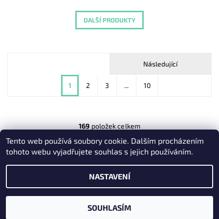
DALŠÍ PRODUKTY
Následující
1
2
3
...
10
169
položek celkem
Tento web používá soubory cookie. Dalším procházením
Heureka.cz
|
Zboží.cz
|
Oázakabelek
tohoto webu vyjadřujete souhlas s jejich používáním.
NASTAVENÍ
2026 © Kabelky pro Vás, všechna práva vyhrazena
Vytvořil Shoptet
SOUHLASÍM