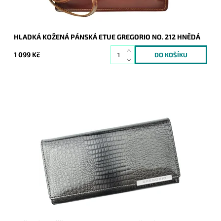
HLADKÁ KOŽENÁ PÁNSKÁ ETUE GREGORIO NO. 212 HNĚDÁ
1 099 Kč
Šedá Gregorio peněženka s hladkým lesklým povrchem, který
je strukturován do hadí kůže.
Dostupnost:
Skladem
Kód:
8810
Značka:
Gregorio
Záruka:
2 roky