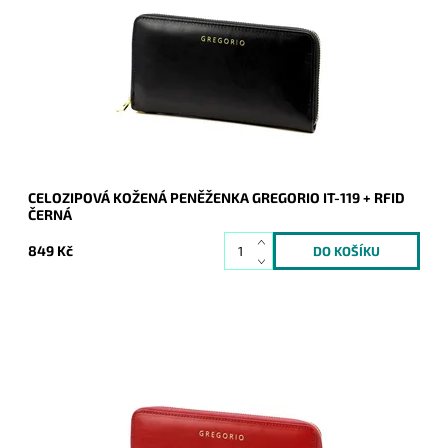
povrchem. Novinka, se zipem ze tří stran, je úžasná a splní
vše, co se od peněženky očekává.
Dostupnost:
Skladem
Kód:
20502
Značka:
Gregorio
Záruka:
2 roky
CELOZIPOVÁ KOŽENÁ PENĚŽENKA GREGORIO IT-119 + RFID
ČERNÁ
849 Kč
Krásná kožená peněženka v červené barvě s hladkým
povrchem. Novinka, se zipem ze tří stran, je úžasná a splní
vše, co se od peněženky očekává.