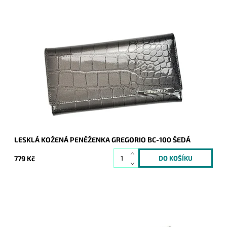
Šedá, kožená, lesklá, prostorná, s motivem hadí kůže, s
kapsou na patentek i naklip - to vše a mnohem víc je
peněženka značky Gregorio.
Dostupnost:
Skladem
Kód:
8341
Značka:
Gregorio
Záruka:
2 roky
LESKLÁ KOŽENÁ PENĚŽENKA GREGORIO BC-100 ŠEDÁ
779 Kč