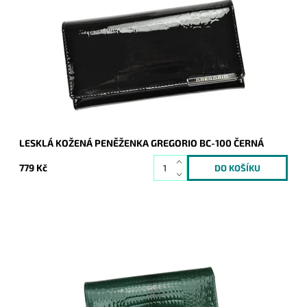
Černá, kožená, lesklá, prostorná, s motivem hadí kůže, s
kapsou na patentek i naklip - to vše a mnohem víc je
peněženka značky Gregorio.
Dostupnost:
Skladem
Kód:
8339
Značka:
Gregorio
Záruka:
2 roky
LESKLÁ KOŽENÁ PENĚŽENKA GREGORIO BC-100 ČERNÁ
779 Kč
Velmi krásná peněženka, jejíž povrch imituje hadí kůži.
Novinka, která svým vzhledem zaujme na první pohled
nejednu ženu.