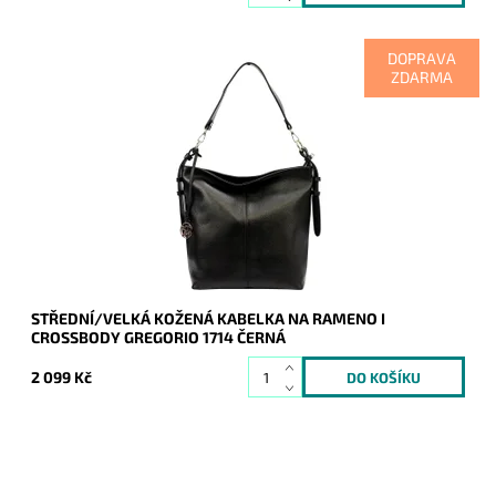
DOPRAVA
ZDARMA
Kabelka na pomezí střední a velké velikosti, do které se vejde
formát A4, a jež lze díky dlouhému popruhu nosit i jako
crossbody.
Dostupnost:
Skladem
Kód:
20048
Značka:
Gregorio
Záruka:
2 roky
STŘEDNÍ/VELKÁ KOŽENÁ KABELKA NA RAMENO I
CROSSBODY GREGORIO 1714 ČERNÁ
2 099 Kč