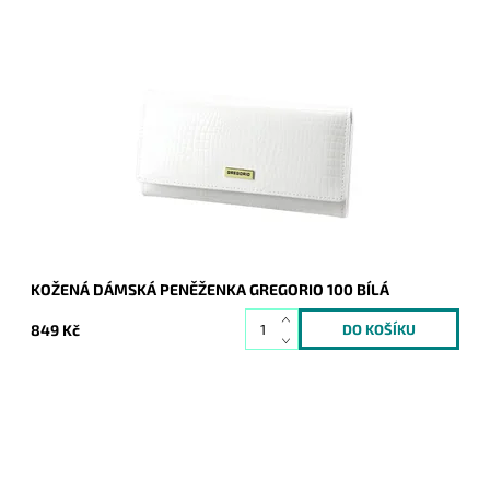
Velmi krásná bílá peněženka značky Gregorio, svým vzhledem
a zlatým logem na čelní straně zaujme na první pohled
nejednu ženu.
Dostupnost:
Skladem
Kód:
20603
Značka:
Gregorio
Záruka:
2 roky
KOŽENÁ DÁMSKÁ PENĚŽENKA GREGORIO 100 BÍLÁ
849 Kč
Krásná kožená peněženka v černé barvě s hladkým