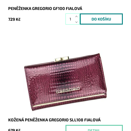
PENĚŽENKA GREGORIO GF100 FIALOVÁ
729 Kč
Velmi krásná peněženka, jejíž povrch je hladký a je
strukturován do hadí kůže. Novinka, která svým vzhledem
zaujme na první pohled nejednu ženu.
Dostupnost:
Momentálně nedostupné
Kód:
1814
Značka:
Gregorio
Záruka:
2 roky
KOŽENÁ PENĚŽENKA GREGORIO SLL108 FIALOVÁ
679 Kč
DETAIL