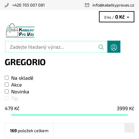
+420 705 007 081
info
@
kabelkyprovas.cz
0 Kč
0 ks /
GREGORIO
Na skladě
Akce
Novinka
Tip
479
Kč
3999
Kč
169
položek celkem