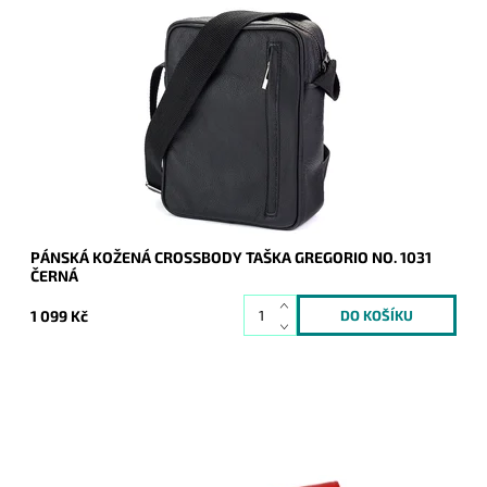
Středně velká černá kožená crossbody pánská taška značky
Gregorio, vhodná ke každodennímu nošení.
Dostupnost:
Skladem
Kód:
16824
Značka:
Gregorio
Záruka:
2 roky
PÁNSKÁ KOŽENÁ CROSSBODY TAŠKA GREGORIO NO. 1031
ČERNÁ
1 099 Kč
Velmi krásná peněženka značky Gregorio, svým vzhledem a