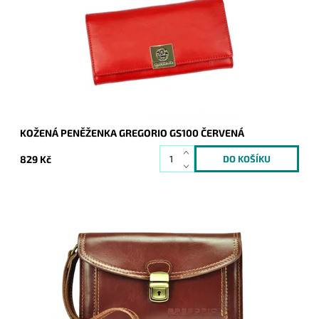
originálním zlatým logem na čelní straně zaujme na první
pohled nejednu ženu.
Dostupnost:
Skladem
Kód:
9652
Značka:
Gregorio
Záruka:
2 roky
KOŽENÁ PENĚŽENKA GREGORIO GS100 ČERVENÁ
829 Kč
Značková etue do ruky/na zápěstí Gregorio je vyrobena z
pevné kůže v hnědé barvě.
Dostupnost:
Skladem
Kód:
8901
Značka:
Gregorio
Záruka:
2 roky