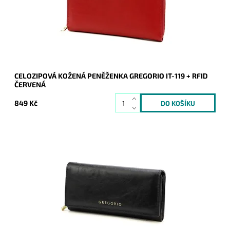
Dostupnost:
Skladem
Kód:
20501
Značka:
Gregorio
Záruka:
2 roky
CELOZIPOVÁ KOŽENÁ PENĚŽENKA GREGORIO IT-119 + RFID
ČERVENÁ
849 Kč
Velmi krásná kožená černá peněženka s ochrannou vrstvou
RFIDV, která chrání platební a jiné doklady před jejich
identifikací. Je nejen praktická ale i vzhledovně zajímavá.
Dostupnost:
Skladem
Kód:
20500
Značka:
Gregorio
Záruka:
2 roky