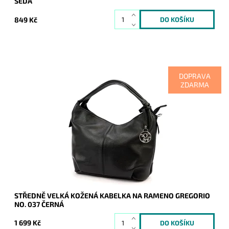
ŠEDÁ
849 Kč
DOPRAVA
ZDARMA
Středně velká kabelka na rameno v černé barvě značky
Gregorio, která disponuje dvěma uchy.
Dostupnost:
Skladem
Kód:
20414
Značka:
Gregorio
Záruka:
2 roky
STŘEDNĚ VELKÁ KOŽENÁ KABELKA NA RAMENO GREGORIO
NO. 037 ČERNÁ
1 699 Kč