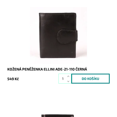
Velmi kvalitní kůže, ze které je tato dámská černá peněženka
značky ELLINI vyrobena, zaujme na první pohled a řadí
produkt mezi luxusnější výrobky.
Dostupnost:
Skladem
Kód:
8352
Značka:
Ellini
Záruka:
2 roky
KOŽENÁ PENĚŽENKA ELLINI ADE-21-110 ČERNÁ
549 Kč
Velmi kvalitní kůže, ze které je tato pánská peněženka značky