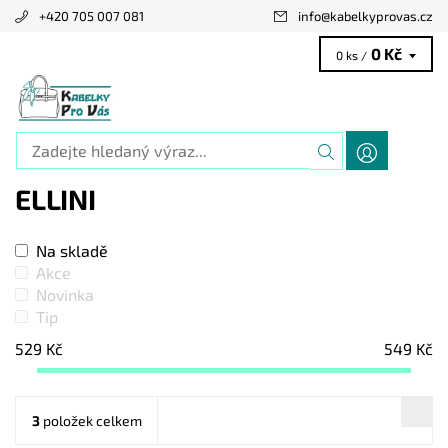
+420 705 007 081
info
@
kabelkyprovas.cz
0 Kč
0 ks /
ELLINI
Na skladě
Akce
Novinka
Tip
529
Kč
549
Kč
3
položek celkem