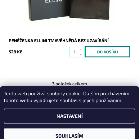
Kód:
728
Značka:
Ellini
Záruka:
2 roky
PENĚŽENKA ELLINI TMAVĚHNĚDÁ BEZ UZAVÍRÁNÍ
529 Kč
3
položek celkem
Tento web používá soubory cookie. Dalším procházením
Heureka.cz
|
Zboží.cz
|
Oázakabelek
tohoto webu vyjadřujete souhlas s jejich používáním.
NASTAVENÍ
2026 © Kabelky pro Vás, všechna práva vyhrazena
Vytvořil Shoptet
SOUHLASÍM