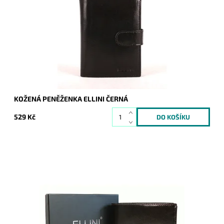
ELLINI vyrobena, zaujme na první pohled a řadí produkt mezi
luxusnější výrobky.
Dostupnost:
Skladem
Kód:
994
Značka:
Ellini
Záruka:
2 roky
KOŽENÁ PENĚŽENKA ELLINI ČERNÁ
529 Kč
Luxusní pánská peněženka italské značky ELLINI je vyrobena
z pevné pravé kůže. Podélně orientovaná peněženka je bez
uzavírání.
Dostupnost:
Skladem