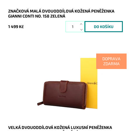
ZNAČKOVÁ MALÁ DVOUODDÍLOVÁ KOŽENÁ PENĚŽENKA
GIANNI CONTI NO. 158 ZELENÁ
1 499 Kč
DOPRAVA
ZDARMA
Líbí se Vám mít doklady, peníze a veškeré karty přehledně
uspořádány a v bezpečí? Ideální volbou je pro Vás tato velká
dvouoddílová tmavěhnědá...
Dostupnost:
Skladem
Kód:
20470
Značka:
Gianni Conti
Záruka:
2 roky
VELKÁ DVOUODDÍLOVÁ KOŽENÁ LUXUSNÍ PENĚŽENKA