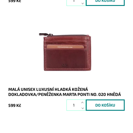
599 Kč
Dámská/pánská dokladovka/peněženka Marta Ponti v
matné tmavěhnědé barvě z nejlepší kvalitní italské kůže.
Dostupnost:
Skladem
Kód:
9985
Značka:
Marta Ponti
Záruka:
2 roky
MALÁ UNISEX LUXUSNÍ HLADKÁ KOŽENÁ
DOKLADOVKA/PENĚŽENKA MARTA PONTI NO. 020 HNĚDÁ
599 Kč