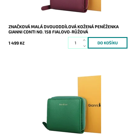
ZNAČKOVÁ MALÁ DVOUODDÍLOVÁ KOŽENÁ PENĚŽENKA
GIANNI CONTI NO. 158 FIALOVO-RŮŽOVÁ
1 499 Kč
Krásná dvouoddílová malá značková kožená peněženka
Gianni Conti v zelené barvě.
Dostupnost:
Skladem
Kód:
20475
Značka:
Gianni Conti
Záruka:
2 roky