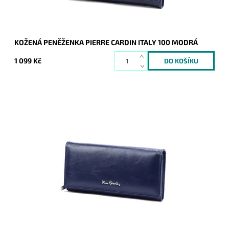
KOŽENÁ PENĚŽENKA PIERRE CARDIN ITALY 100 MODRÁ
1 099 Kč
Velmi luxusní kožená peněženka v modré barvě známé
značky Pierre Cardin z velmi příjemné kůže je nezbytným
doplňkem každé moderní...
Dostupnost:
Skladem
Kód:
20552
Značka:
Pierre Cardin
Záruka:
2 roky