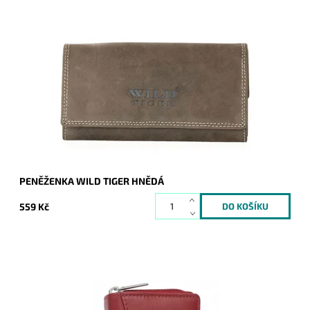
Nejprodávanější typ dámské peněženky na českém trhu.
Dostupnost:
Skladem
Kód:
232
Značka:
Wild
Záruka:
2 roky
PENĚŽENKA WILD TIGER HNĚDÁ
559 Kč
Malá kožená dámská peněženka značky Rovicky v červené