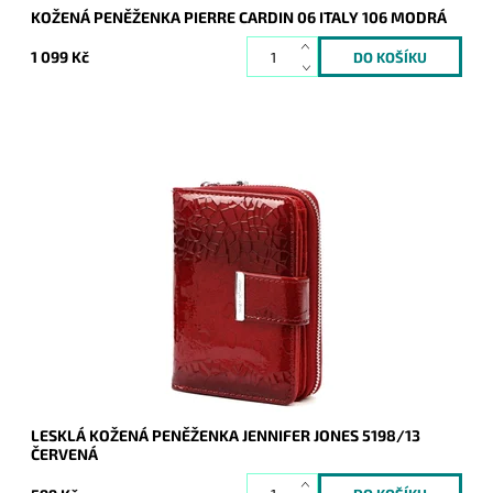
KOŽENÁ PENĚŽENKA PIERRE CARDIN 06 ITALY 106 MODRÁ
1 099 Kč
Kožená peněženka v červené barvě je orientována na výšku.
Tato novinka značky Jennifer Jones je velmi praktická,
přehledná a velmi hezká.
Dostupnost:
Skladem
Kód:
20387
Značka:
Jennifer Jones
Záruka:
2 roky
LESKLÁ KOŽENÁ PENĚŽENKA JENNIFER JONES 5198/13
ČERVENÁ