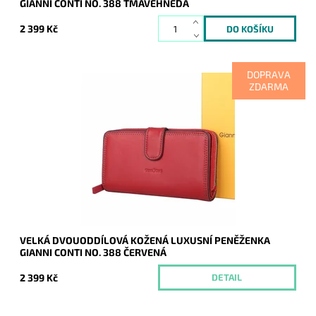
GIANNI CONTI NO. 388 TMAVĚHNĚDÁ
2 399 Kč
DOPRAVA
ZDARMA
Líbí se Vám mít doklady, peníze a veškeré karty přehledně
uspořádány a v bezpečí? Ideální volbou je pro Vás tato velká
dvouoddílová červená kožená...
Dostupnost:
Momentálně nedostupné
Kód:
20469
Značka:
Gianni Conti
Záruka:
2 roky
VELKÁ DVOUODDÍLOVÁ KOŽENÁ LUXUSNÍ PENĚŽENKA
GIANNI CONTI NO. 388 ČERVENÁ
2 399 Kč
DETAIL