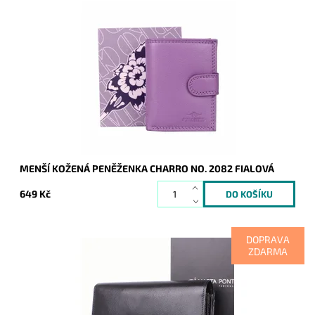
Praktická menší kožená peněženka značky Charro ve fialové
barvě.
Dostupnost:
Skladem
Kód:
20354
Značka:
Charro
Záruka:
2 roky
MENŠÍ KOŽENÁ PENĚŽENKA CHARRO NO. 2082 FIALOVÁ
649 Kč
DOPRAVA
ZDARMA
Luxusní hladká černá peněženka, kde uvnitř je vše přehledně
uspořádané a po otevření peněženky v ní vše hned naleznete.
Tradice značky Marta...
Dostupnost:
Skladem