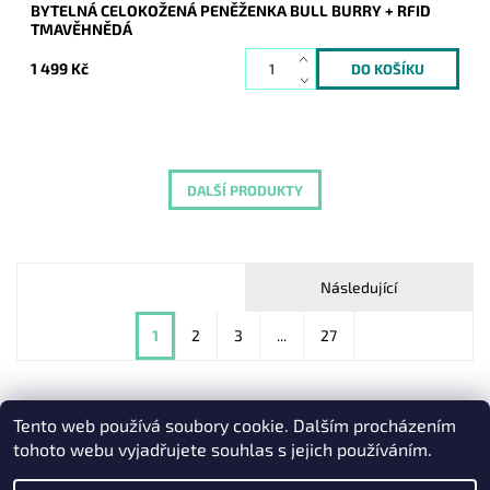
BYTELNÁ CELOKOŽENÁ PENĚŽENKA BULL BURRY + RFID
TMAVĚHNĚDÁ
1 499 Kč
DALŠÍ PRODUKTY
Následující
1
2
3
...
27
Tento web používá soubory cookie. Dalším procházením
Heureka.cz
|
Zboží.cz
|
Oázakabelek
tohoto webu vyjadřujete souhlas s jejich používáním.