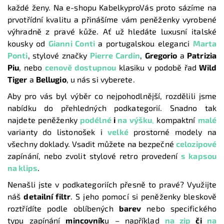
každé ženy. Na e-shopu KabelkyproVás proto sázíme na
prvotřídní kvalitu a přinášíme vám peněženky vyrobené
výhradně z pravé kůže. Ať už hledáte luxusní italské
kousky od
Gianni Conti
a portugalskou eleganci
Marta
Ponti
, stylové značky
Pierre Cardin
,
Gregorio
a
Patrizia
Piu
, nebo
cenově dostupnou
klasiku v podobě řad
Wild
Tiger
a
Bellugio
, u nás si vyberete.
Aby pro vás byl výběr co nejpohodlnější, rozdělili jsme
nabídku do přehledných podkategorií. Snadno tak
najdete peněženky
podélné
i
na výšku
,
kompaktní
malé
varianty do listonošek i
velké
prostorné modely na
všechny doklady. Vsadit můžete na bezpečné
celozipové
zapínání, nebo zvolit stylové retro provedení
s kapsou
na klips
.
Nenašli jste v podkategoriích přesně to pravé? Využijte
náš
detailní filtr
. S jeho pomocí si peněženky bleskově
roztřídíte podle oblíbených
barev
nebo specifického
typu zapínání
mincovník
u – například
na zip
či
na