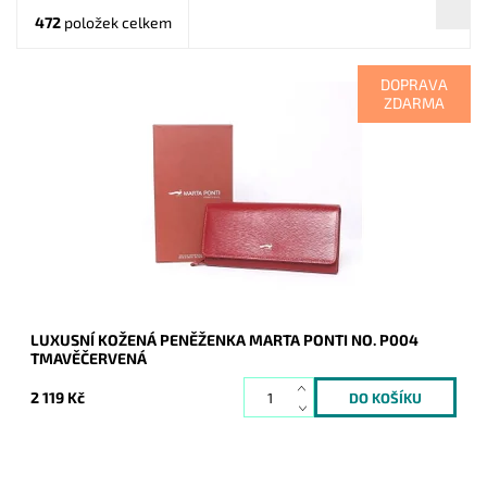
472
položek celkem
DOPRAVA
ZDARMA
Luxusní tmavěčervená peněženka kde uvnitř je vše přehledně
uspořádané a po otevření peněženky v ní vše hned naleznete.
Tradice značky Marta...
Dostupnost:
Skladem
Kód:
8595
Značka:
Marta Ponti
Záruka:
2 roky
LUXUSNÍ KOŽENÁ PENĚŽENKA MARTA PONTI NO. P004
TMAVĚČERVENÁ
2 119 Kč