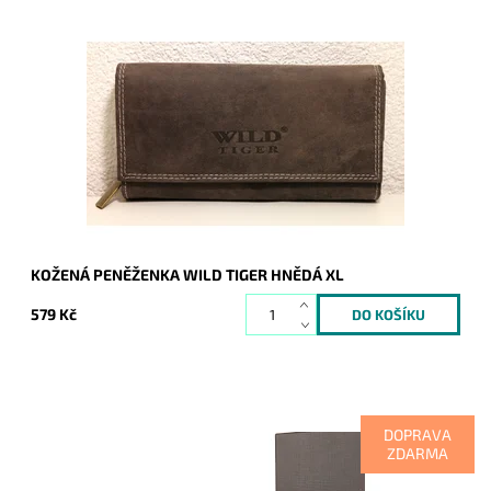
Peněženka s největším počtem přihrádek a kapsiček.
Dostupnost:
Skladem
Kód:
380
Značka:
Wild
Záruka:
2 roky
KOŽENÁ PENĚŽENKA WILD TIGER HNĚDÁ XL
579 Kč
DOPRAVA
ZDARMA
Dopřejte si a svým financím luxus v prvotřídní kvalitě
tmavěhnědé peněženky Gianni Conti, která je pro přehlednost