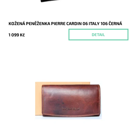
KOŽENÁ PENĚŽENKA PIERRE CARDIN 06 ITALY 106 ČERNÁ
1 099 Kč
DETAIL
Tmavěhnědá masívní bytelná peněženka je rozdělena na dvě
samostatné části. Originál, kvalita, praktičnost, bezpečnost to
vše nám poskytne tato...
Dostupnost:
Skladem
Kód:
8998
Značka:
Bull Burry
Záruka:
2 roky