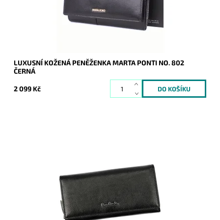
Kód:
16662
Značka:
Marta Ponti
Záruka:
2 roky
LUXUSNÍ KOŽENÁ PENĚŽENKA MARTA PONTI NO. 802
ČERNÁ
2 099 Kč
Velmi luxusní kožená peněženka v černé barvě známé
značky Pierre Cardin z velmi příjemné kůže je nezbytným
doplňkem každé moderní...
Dostupnost:
Momentálně nedostupné
Kód:
16508
Značka:
Pierre Cardin
Záruka:
2 roky