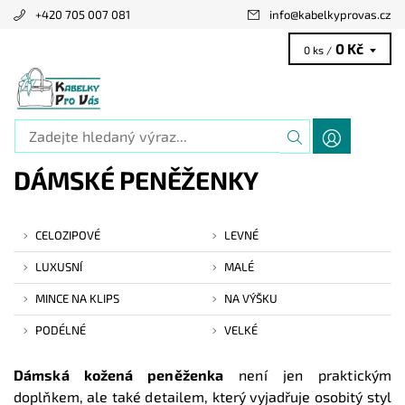
+420 705 007 081
info
@
kabelkyprovas.cz
0 Kč
0 ks /
DÁMSKÉ PENĚŽENKY
CELOZIPOVÉ
LEVNÉ
LUXUSNÍ
MALÉ
MINCE NA KLIPS
NA VÝŠKU
PODÉLNÉ
VELKÉ
Dámská kožená peněženka
není jen praktickým
doplňkem, ale také detailem, který vyjadřuje osobitý styl