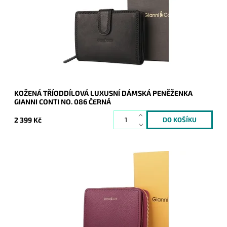
rozdělena na tři samostatné...
Dostupnost:
Skladem
Kód:
20719
Značka:
Gianni Conti
Záruka:
2 roky
KOŽENÁ TŘÍODDÍLOVÁ LUXUSNÍ DÁMSKÁ PENĚŽENKA
GIANNI CONTI NO. 086 ČERNÁ
2 399 Kč
Krásná dvouoddílová malá značková kožená peněženka
Gianni Conti ve fialovo-růžové barvě.
Dostupnost:
Skladem
Kód:
20478
Značka:
Gianni Conti
Záruka:
2 roky