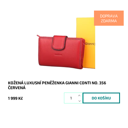
DOPRAVA
ZDARMA
Dopřejte si a svým financím luxus v prvotřídní kvalitě černé
peněženky Gianni Conti. Jednou vyzkoušíte a již nikdy
nebudete chtít měnit!
Dostupnost:
Skladem
Kód:
20467
Značka:
Gianni Conti
Záruka:
2 roky
KOŽENÁ LUXUSNÍ PENĚŽENKA GIANNI CONTI NO. 356
ČERVENÁ
1 999 Kč