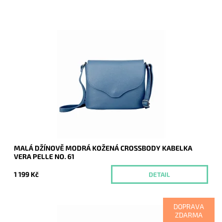
Malá kožená crossbody kabelka značky Vera Pelle v džínově
modré barvě s uzavíráním na klopu a zip.
Dostupnost:
Momentálně nedostupné
Kód:
9774
Značka:
Vera Pelle
Záruka:
2 roky
MALÁ DŽÍNOVĚ MODRÁ KOŽENÁ CROSSBODY KABELKA
VERA PELLE NO. 61
1 199 Kč
DETAIL
DOPRAVA
ZDARMA