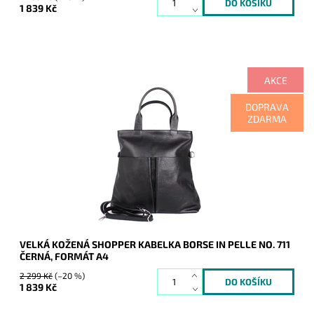
1 839 Kč
AKCE
Velká černá kožená shopper kabelka Borse in Pelle na formát
DOPRAVA
A4.
ZDARMA
Dostupnost:
Skladem
Kód:
9923
Značka:
Borse in pelle
Záruka:
2 roky
VELKÁ KOŽENÁ SHOPPER KABELKA BORSE IN PELLE NO. 711
ČERNÁ, FORMÁT A4
2 299 Kč
(–20 %)
1 839 Kč