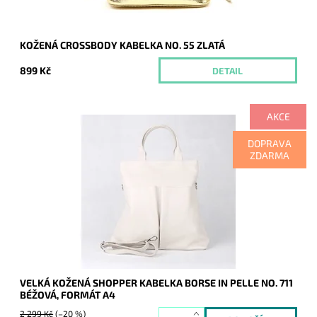
KOŽENÁ CROSSBODY KABELKA NO. 55 ZLATÁ
899 Kč
DETAIL
AKCE
Velká béžová kožená shopper kabelka Borse in Pelle na
DOPRAVA
formát A4.
ZDARMA
Dostupnost:
Skladem
Kód:
9928
Značka:
Borse in pelle
Záruka:
2 roky
VELKÁ KOŽENÁ SHOPPER KABELKA BORSE IN PELLE NO. 711
BÉŽOVÁ, FORMÁT A4
2 299 Kč
(–20 %)