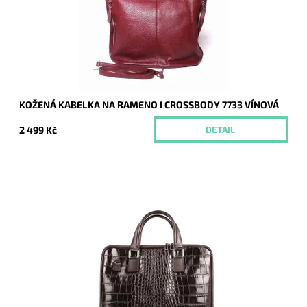
Kód:
8778
Značka:
Vera Pelle
Záruka:
2 roky
KOŽENÁ KABELKA NA RAMENO I CROSSBODY 7733 VÍNOVÁ
2 499 Kč
DETAIL
Luxus a praktičnost, to je tmavěhnědá kvalitní kožená taška,
která nezklame.
Dostupnost:
Skladem
Kód:
8381
Značka:
Vera Pelle
Záruka:
2 roky