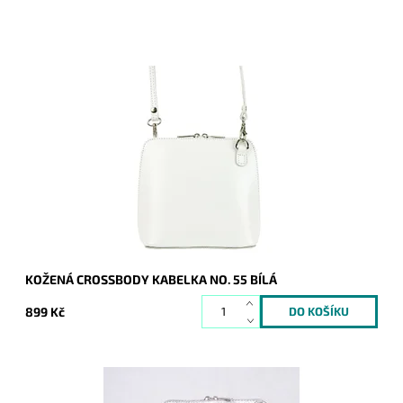
Velmi krásná, poutavá a přitom jednoduše elegantní kabelka,
která se hodí pro každou příležitost a každou ženu. Vyrobena
z pevné pravé kůže.
Dostupnost:
Skladem
Kód:
9120
Značka:
Vera Pelle
Záruka:
2 roky
KOŽENÁ CROSSBODY KABELKA NO. 55 BÍLÁ
899 Kč
Velmi krásná, poutavá a přitom jednoduše elegantní kabelka,