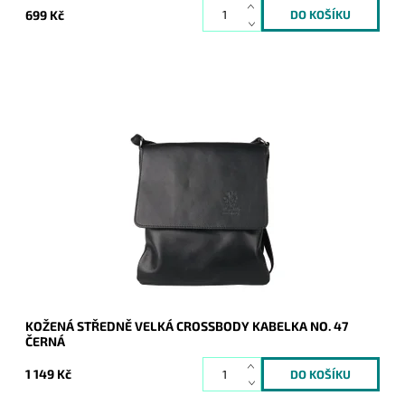
699 Kč
Středně velká černá crossbody kabelka - listonoška - italské
značky Vera Pelle, vyrobena z kvalitní italské kůže.
Dostupnost:
Skladem
Kód:
20729
Značka:
Vera Pelle
Záruka:
2 roky
KOŽENÁ STŘEDNĚ VELKÁ CROSSBODY KABELKA NO. 47
ČERNÁ
1 149 Kč