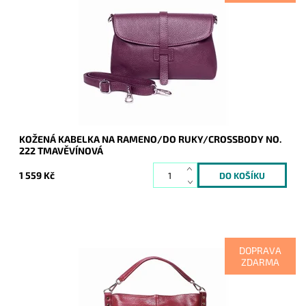
Tmavěvínovou koženou kabelku lze nosit v ruce jako
psaníčko, díky dlouhému popruhu i na rameni, případně jako
crossbody.
Dostupnost:
Skladem
Kód:
9452
Značka:
Vera Pelle
Záruka:
2 roky
KOŽENÁ KABELKA NA RAMENO/DO RUKY/CROSSBODY NO.
222 TMAVĚVÍNOVÁ
1 559 Kč
DOPRAVA
ZDARMA
Velká kabelka na rameno ve vínové barvě. Moderní italský
kvalitní kožený doplněk každé ženy.
Dostupnost:
Momentálně nedostupné