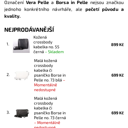
Označení
Vera Pelle
a
Borsa in Pelle
nejsou značkou
jednoho konkrétního návrháře, ale
pečetí původu a
kvality.
NEJPRODÁVANĚJŠÍ
Kožená
crossbody
1.
899 Kč
kabelka no. 55
černá
–
Skladem
Malá kožená
crossbody
kabelka či
2.
psaníčko Borse in
699 Kč
Pelle no. 73 bílá
–
Momentálně
nedostupné
Malá kožená
crossbody
kabelka či
3.
psaníčko Borse in
699 Kč
Pelle no. 73 černá
–
Momentálně
nedostupné