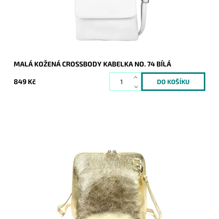
Značka:
Vera Pelle
Záruka:
2 roky
MALÁ KOŽENÁ CROSSBODY KABELKA NO. 74 BÍLÁ
849 Kč
Velmi krásná, poutavá a přitom jednoduše elegantní kabelka,
která se hodí pro každou příležitost a každou ženu. Vyrobena
z pevné pravé kůže.
Dostupnost:
Momentálně nedostupné
Kód:
20194
Značka:
Vera Pelle
Záruka:
2 roky