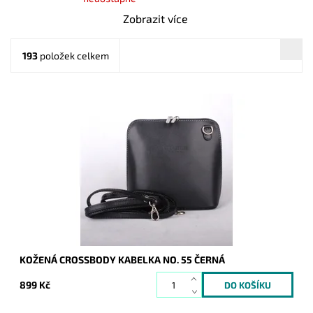
Zobrazit více
193
položek celkem
Velmi krásná, poutavá a přitom jednoduše elegantní kabelka,
která se hodí pro každou příležitost a každou ženu. Vyrobena
z pevné pravé kůže.
Dostupnost:
Skladem
Kód:
1043
Značka:
Vera Pelle
Záruka:
2 roky
KOŽENÁ CROSSBODY KABELKA NO. 55 ČERNÁ
899 Kč