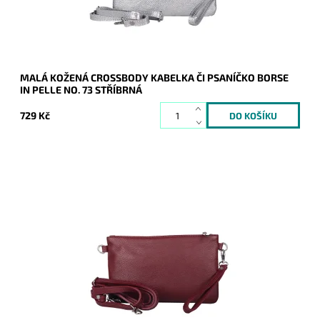
Záruka:
2 roky
MALÁ KOŽENÁ CROSSBODY KABELKA ČI PSANÍČKO BORSE
IN PELLE NO. 73 STŘÍBRNÁ
729 Kč
Malá kožená tmavěčervená crossbody kabelka značky Borse
in Pelle, kterou lze využívat i díky krátkému uchu jako
psaníčko.
Dostupnost:
Skladem
Kód:
21049
Značka:
Borse in pelle
Záruka:
2 roky