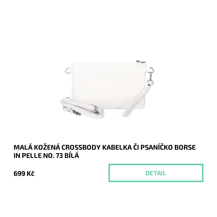
Malá kožená bílá crossbody kabelka značky Borse in Pelle,
kterou lze využívat i díky krátkému uchu jako psaníčko.
Dostupnost:
Momentálně nedostupné
Kód:
21043
Značka:
Borse in pelle
Záruka:
2 roky
MALÁ KOŽENÁ CROSSBODY KABELKA ČI PSANÍČKO BORSE
IN PELLE NO. 73 BÍLÁ
699 Kč
DETAIL