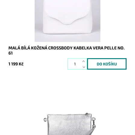
Dostupnost:
Skladem
Kód:
9772
Značka:
Vera Pelle
Záruka:
2 roky
MALÁ BÍLÁ KOŽENÁ CROSSBODY KABELKA VERA PELLE NO.
61
1 199 Kč
Malá kožená stříbrná crossbody kabelka značky Borse in
Pelle, kterou lze využívat i díky krátkému uchu jako psaníčko.
Dostupnost:
Skladem
Kód:
21051
Značka:
Borse in pelle