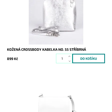
která se hodí pro každou příležitost a každou ženu. Vyrobena
z pevné pravé kůže.
Dostupnost:
Skladem
Kód:
7539
Značka:
Vera Pelle
Záruka:
2 roky
KOŽENÁ CROSSBODY KABELKA NO. 55 STŘÍBRNÁ
899 Kč
Malá bílá crossbody kabelka italské značky Vera Pelle no. 74,
vyrobena z kvalitní italské kůže.
Dostupnost:
Skladem
Kód:
20196