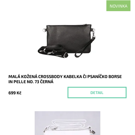
NOVINKA
Malá kožená černá crossbody kabelka značky Borse in Pelle,
kterou lze využívat i díky krátkému uchu jako psaníčko.
Dostupnost:
Momentálně nedostupné
Kód:
21042
Značka:
Borse in pelle
Záruka:
2 roky
MALÁ KOŽENÁ CROSSBODY KABELKA ČI PSANÍČKO BORSE
IN PELLE NO. 73 ČERNÁ
699 Kč
DETAIL
Malá kožená crossbody kabelka značky Vera Pelle v bílé
barvě s uzavíráním na klopu a zip.