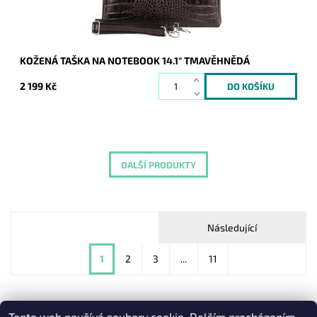
KOŽENÁ TAŠKA NA NOTEBOOK 14.1" TMAVĚHNĚDÁ
2 199 Kč
DALŠÍ PRODUKTY
Následující
1
2
3
...
11
Tento web používá soubory cookie. Dalším procházením