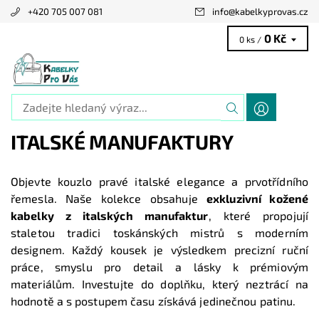
+420 705 007 081
info
@
kabelkyprovas.cz
0 Kč
0 ks /
ITALSKÉ MANUFAKTURY
Objevte kouzlo pravé italské elegance a prvotřídního
řemesla. Naše kolekce obsahuje
exkluzivní kožené
kabelky z italských manufaktur
, které propojují
staletou tradici toskánských mistrů s moderním
designem. Každý kousek je výsledkem precizní ruční
práce, smyslu pro detail a lásky k prémiovým
materiálům. Investujte do doplňku, který neztrácí na
hodnotě a s postupem času získává jedinečnou patinu.