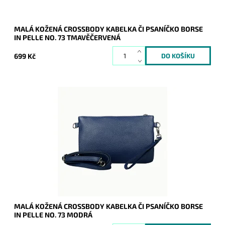
MALÁ KOŽENÁ CROSSBODY KABELKA ČI PSANÍČKO BORSE
IN PELLE NO. 73 TMAVĚČERVENÁ
699 Kč
Malá kožená modrá crossbody kabelka značky Borse in Pelle,
kterou lze využívat i díky krátkému uchu jako psaníčko.
Dostupnost:
Skladem
Kód:
21045
Značka:
Borse in pelle
Záruka:
2 roky
MALÁ KOŽENÁ CROSSBODY KABELKA ČI PSANÍČKO BORSE
IN PELLE NO. 73 MODRÁ