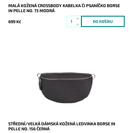
MALÁ KOŽENÁ CROSSBODY KABELKA ČI PSANÍČKO BORSE
IN PELLE NO. 73 MODRÁ
699 Kč
Krásná, kvalitní černá kožená ledvinka je příjemná na dotyk a
je určena pro všechny, kteří mají rádi luxus a originalitu.
Dostupnost:
Skladem
Kód:
20139
Značka:
Borse in pelle
Záruka:
2 roky
STŘEDNÍ/VELKÁ DÁMSKÁ KOŽENÁ LEDVINKA BORSE IN
PELLE NO. 156 ČERNÁ