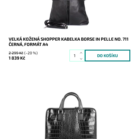
Značka:
Borse in pelle
Záruka:
2 roky
VELKÁ KOŽENÁ SHOPPER KABELKA BORSE IN PELLE NO. 711
ČERNÁ, FORMÁT A4
2 299 Kč
(–20 %)
1 839 Kč
Luxus a praktičnost, to je černá kvalitní kožená taška, která
nezklame.
Dostupnost:
Skladem
Kód:
8380
Značka:
Borse in pelle
Záruka:
2 roky