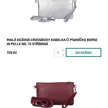
Dostupnost:
Skladem
Kód:
21051
Značka:
Borse in pelle
Záruka:
2 roky
MALÁ KOŽENÁ CROSSBODY KABELKA ČI PSANÍČKO BORSE
IN PELLE NO. 73 STŘÍBRNÁ
729 Kč
Malá kožená tmavěčervená crossbody kabelka značky Borse
in Pelle, kterou lze využívat i díky krátkému uchu jako
psaníčko.
Dostupnost:
Skladem
Kód:
21049
Značka:
Borse in pelle
Záruka:
2 roky