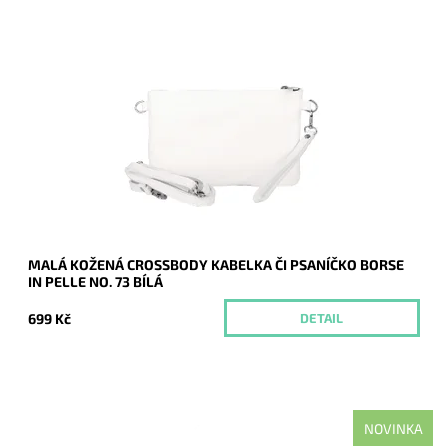
Malá kožená bílá crossbody kabelka značky Borse in Pelle,
kterou lze využívat i díky krátkému uchu jako psaníčko.
Dostupnost:
Momentálně nedostupné
Kód:
21043
Značka:
Borse in pelle
Záruka:
2 roky
MALÁ KOŽENÁ CROSSBODY KABELKA ČI PSANÍČKO BORSE
IN PELLE NO. 73 BÍLÁ
699 Kč
DETAIL
NOVINKA