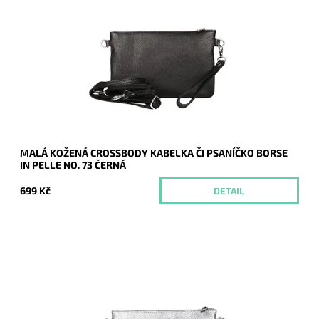
Malá kožená černá crossbody kabelka značky Borse in Pelle,
kterou lze využívat i díky krátkému uchu jako psaníčko.
Dostupnost:
Momentálně nedostupné
Kód:
21042
Značka:
Borse in pelle
Záruka:
2 roky
MALÁ KOŽENÁ CROSSBODY KABELKA ČI PSANÍČKO BORSE
IN PELLE NO. 73 ČERNÁ
699 Kč
DETAIL
Malá kožená stříbrná crossbody kabelka značky Borse in
Pelle, kterou lze využívat i díky krátkému uchu jako psaníčko.