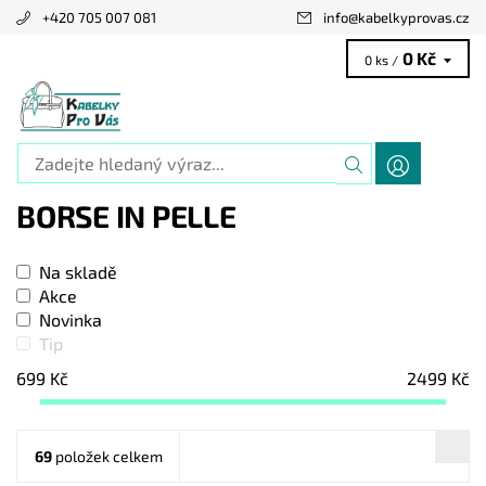
+420 705 007 081
info
@
kabelkyprovas.cz
0 Kč
0 ks /
BORSE IN PELLE
Na skladě
Akce
Novinka
Tip
699
Kč
2499
Kč
69
položek celkem