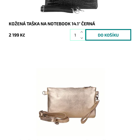
KOŽENÁ TAŠKA NA NOTEBOOK 14.1" ČERNÁ
2 199 Kč
Malá kožená zlatá crossbody kabelka značky Borse in Pelle,
kterou lze využívat i díky krátkému uchu jako psaníčko.
Dostupnost:
Skladem
Kód:
21052
Značka:
Borse in pelle
Záruka:
2 roky