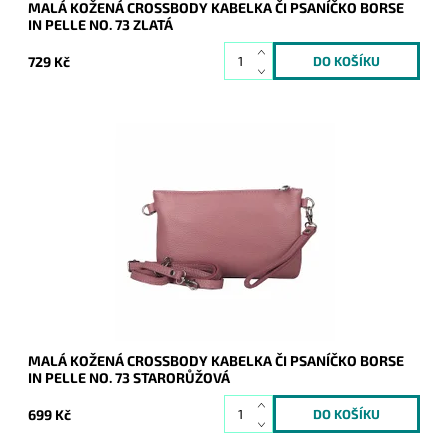
MALÁ KOŽENÁ CROSSBODY KABELKA ČI PSANÍČKO BORSE
IN PELLE NO. 73 ZLATÁ
729 Kč
Malá kožená starorůžová crossbody kabelka značky Borse in
Pelle, kterou lze využívat i díky krátkému uchu jako psaníčko.
Dostupnost:
Skladem
Kód:
21050
Značka:
Borse in pelle
Záruka:
2 roky
MALÁ KOŽENÁ CROSSBODY KABELKA ČI PSANÍČKO BORSE
IN PELLE NO. 73 STARORŮŽOVÁ
699 Kč