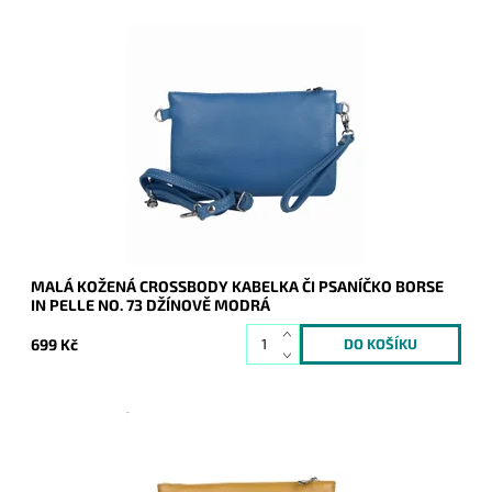
Malá kožená džínově modrá crossbody kabelka značky Borse
in Pelle, kterou lze využívat i díky krátkému uchu jako
psaníčko.
Dostupnost:
Skladem
Kód:
21046
Značka:
Borse in pelle
Záruka:
2 roky
MALÁ KOŽENÁ CROSSBODY KABELKA ČI PSANÍČKO BORSE
IN PELLE NO. 73 DŽÍNOVĚ MODRÁ
699 Kč
Malá kožená hořčicová crossbody kabelka značky Borse in
Pelle, kterou lze využívat i díky krátkému uchu jako psaníčko.