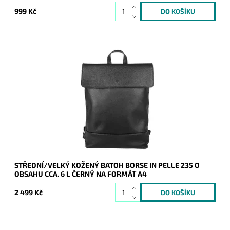
999 Kč
Kožený černý batoh Borse in Pelle střední až velké velikosti,
do kterého se vejde formát A4.
Dostupnost:
Skladem
Kód:
20876
Značka:
Borse in pelle
Záruka:
2 roky
STŘEDNÍ/VELKÝ KOŽENÝ BATOH BORSE IN PELLE 235 O
OBSAHU CCA. 6 L ČERNÝ NA FORMÁT A4
2 499 Kč