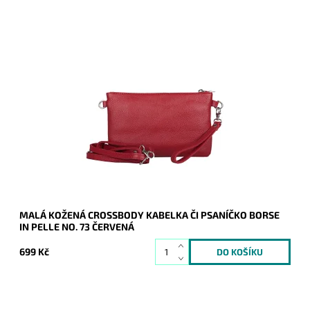
Malá kožená červená crossbody kabelka značky Borse in
Pelle, kterou lze využívat i díky krátkému uchu jako psaníčko.
Dostupnost:
Skladem
Kód:
21048
Značka:
Borse in pelle
Záruka:
2 roky
MALÁ KOŽENÁ CROSSBODY KABELKA ČI PSANÍČKO BORSE
IN PELLE NO. 73 ČERVENÁ
699 Kč