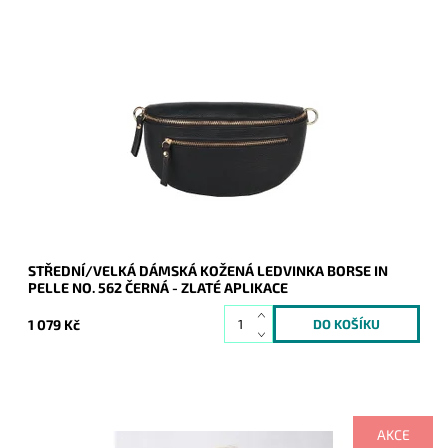
Krásná, kvalitní černá kožená ledvinka je příjemná na dotyk a
je určena pro všechny, kteří mají rádi luxus a originalitu.
Dostupnost:
Skladem
Kód:
20133
Značka:
Borse in pelle
Záruka:
2 roky
STŘEDNÍ/VELKÁ DÁMSKÁ KOŽENÁ LEDVINKA BORSE IN
PELLE NO. 562 ČERNÁ - ZLATÉ APLIKACE
1 079 Kč
AKCE