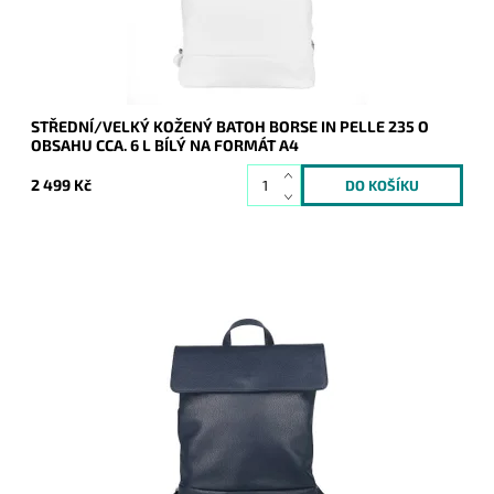
Záruka:
2 roky
STŘEDNÍ/VELKÝ KOŽENÝ BATOH BORSE IN PELLE 235 O
OBSAHU CCA. 6 L BÍLÝ NA FORMÁT A4
2 499 Kč
Kožený tmavěmodrý batoh Borse in Pelle střední až velké
velikosti, do kterého se vejde formát A4.
Dostupnost:
Skladem
Kód:
20878
Značka:
Borse in pelle
Záruka:
2 roky