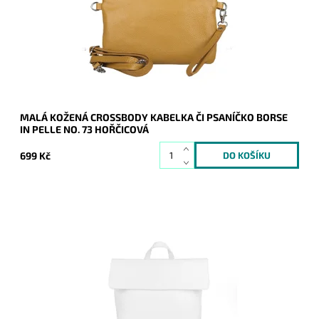
Dostupnost:
Skladem
Kód:
21044
Značka:
Borse in pelle
Záruka:
2 roky
MALÁ KOŽENÁ CROSSBODY KABELKA ČI PSANÍČKO BORSE
IN PELLE NO. 73 HOŘČICOVÁ
699 Kč
Kožený bílý batoh Borse in Pelle střední až velké velikosti, do
kterého se vejde formát A4.
Dostupnost:
Skladem
Kód:
20883
Značka:
Borse in pelle