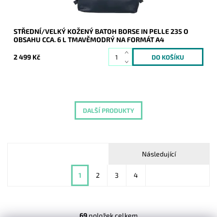
STŘEDNÍ/VELKÝ KOŽENÝ BATOH BORSE IN PELLE 235 O
OBSAHU CCA. 6 L TMAVĚMODRÝ NA FORMÁT A4
2 499 Kč
DALŠÍ PRODUKTY
Následující
1
2
3
4
69
položek celkem