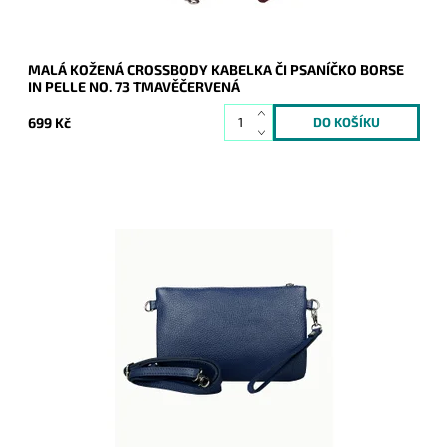
MALÁ KOŽENÁ CROSSBODY KABELKA ČI PSANÍČKO BORSE
IN PELLE NO. 73 TMAVĚČERVENÁ
699 Kč
Malá kožená modrá crossbody kabelka značky Borse in Pelle,
kterou lze využívat i díky krátkému uchu jako psaníčko.
Dostupnost:
Skladem
Kód:
21045
Značka:
Borse in pelle
Záruka:
2 roky