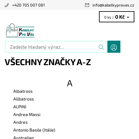
+420 705 007 081
info
@
kabelkyprovas.cz
0 Kč
0 ks /
VŠECHNY ZNAČKY A-Z
A
Albatross
Allbatross
ALPINI
Andrea Massi
Andres
Antonio Basile (Itálie)
Australian