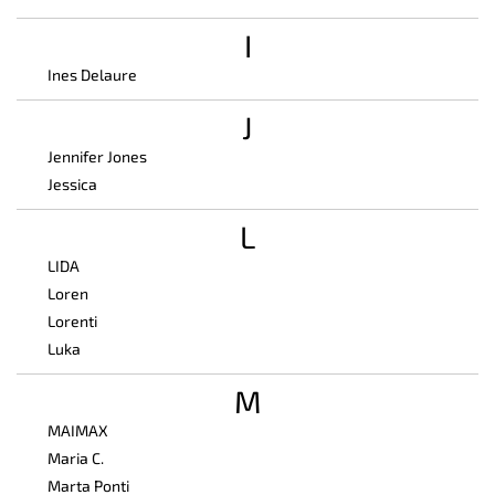
I
Ines Delaure
J
Jennifer Jones
Jessica
L
LIDA
Loren
Lorenti
Luka
M
MAIMAX
Maria C.
Marta Ponti