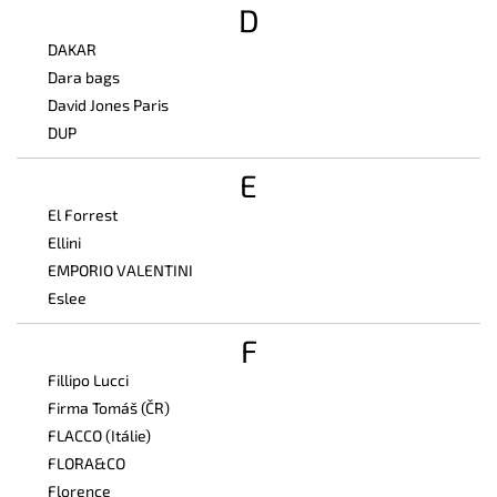
D
DAKAR
Dara bags
David Jones Paris
DUP
E
El Forrest
Ellini
EMPORIO VALENTINI
Eslee
F
Fillipo Lucci
Firma Tomáš (ČR)
FLACCO (Itálie)
FLORA&CO
Florence