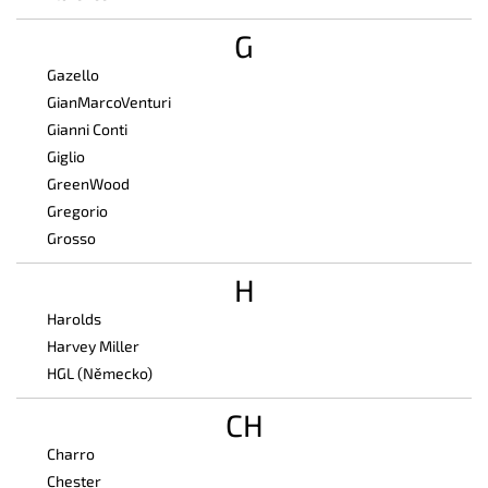
G
Gazello
GianMarcoVenturi
Gianni Conti
Giglio
GreenWood
Gregorio
Grosso
H
Harolds
Harvey Miller
HGL (Německo)
CH
Charro
Chester