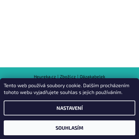
Heureka.cz
|
Zboží.cz
|
Oázakabelek
Tento web používá soubory cookie. Dalším procházením
tohoto webu vyjadřujete souhlas s jejich používáním.
2026 © Kabelky pro Vás, všechna práva vyhrazena
NASTAVENÍ
Vytvořil Shoptet
SOUHLASÍM