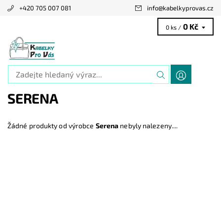
+420 705 007 081
info
@
kabelkyprovas.cz
0 Kč
0 ks /
SERENA
Žádné produkty od výrobce
Serena
nebyly nalezeny....