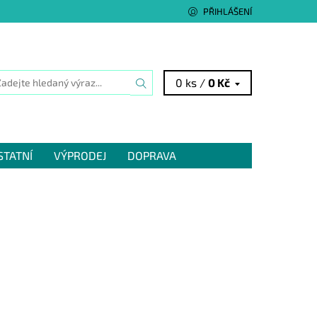
PŘIHLÁŠENÍ
0 ks /
0 Kč
STATNÍ
VÝPRODEJ
DOPRAVA