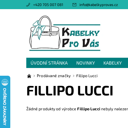
+420 705 007 081
info
@
kabelkyprovas.cz
ÚVODNÍ STRÁNKA
NOVINKY
KABELKY
OBCHODNÍ PODMÍNKY
GDPR
NAPIŠTE 
Prodávané značky
Fillipo Lucci
FILLIPO LUCCI
Žádné produkty od výrobce
Fillipo Lucci
nebyly nalezeny