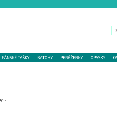
PÁNSKÉ TAŠKY
BATOHY
PENĚŽENKY
OPASKY
O
NÁM
....