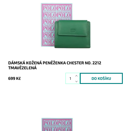
Elegantní a přitom jednoduchá kožená peněženka značky
Chester v tmavězelené barvě.
Dostupnost:
Skladem
Kód:
20333
Značka:
Chester
Záruka:
2 roky
DÁMSKÁ KOŽENÁ PENĚŽENKA CHESTER NO. 2212
TMAVĚZELENÁ
699 Kč
Elegantní a přitom jednoduchá kožená peněženka značky
Chester ve žluté barvě.