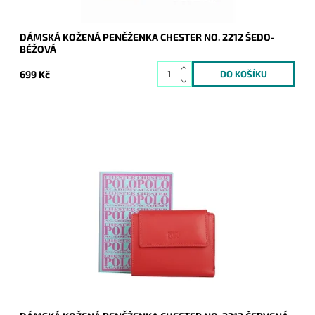
DÁMSKÁ KOŽENÁ PENĚŽENKA CHESTER NO. 2212 ŠEDO-
BÉŽOVÁ
699 Kč
Elegantní a přitom jednoduchá kožená peněženka značky
Chester v červené barvě.
Dostupnost:
Skladem
Kód:
20331
Značka:
Chester
Záruka:
2 roky