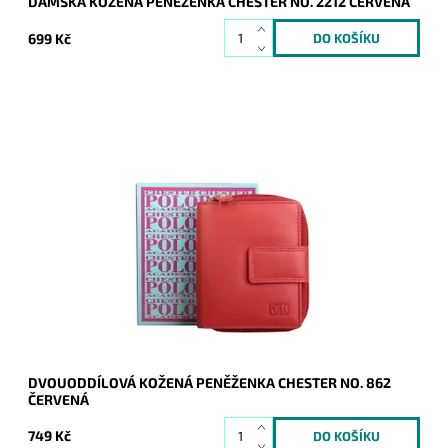
DÁMSKÁ KOŽENÁ PENĚŽENKA CHESTER NO. 2212 ČERVENÁ
699 Kč
Praktická dvouoddílová kožená peněženka značky Chester v
červené barvě.
Dostupnost:
Skladem
Kód:
20323
Značka:
Chester
Záruka:
2 roky
DVOUODDÍLOVÁ KOŽENÁ PENĚŽENKA CHESTER NO. 862
ČERVENÁ
749 Kč