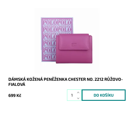
Elegantní a přitom jednoduchá kožená peněženka značky
Chester v růžovo-fialové barvě.
Dostupnost:
Skladem
Kód:
20334
Značka:
Chester
Záruka:
2 roky
DÁMSKÁ KOŽENÁ PENĚŽENKA CHESTER NO. 2212 RŮŽOVO-
FIALOVÁ
699 Kč