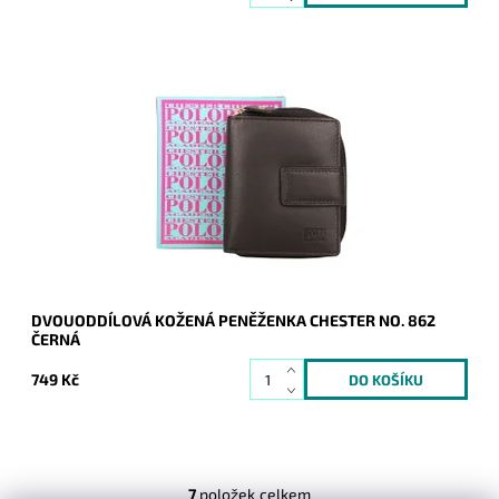
Praktická dvouoddílová kožená peněženka značky Chester v
černé barvě.
Dostupnost:
Skladem
Kód:
20322
Značka:
Chester
Záruka:
2 roky
DVOUODDÍLOVÁ KOŽENÁ PENĚŽENKA CHESTER NO. 862
ČERNÁ
749 Kč
7
položek celkem