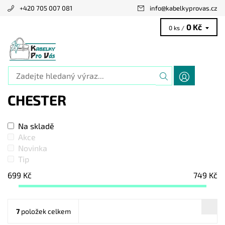
+420 705 007 081
info
@
kabelkyprovas.cz
0 Kč
0 ks /
CHESTER
Na skladě
Akce
Novinka
Tip
699
Kč
749
Kč
7
položek celkem