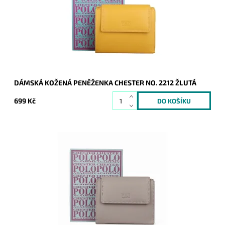
Dostupnost:
Skladem
Kód:
20332
Značka:
Chester
Záruka:
2 roky
DÁMSKÁ KOŽENÁ PENĚŽENKA CHESTER NO. 2212 ŽLUTÁ
699 Kč
Elegantní a přitom jednoduchá kožená peněženka značky
Chester v šedo-béžové barvě.
Dostupnost:
Skladem
Kód:
20335
Značka:
Chester
Záruka:
2 roky