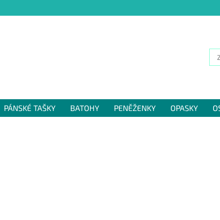
PÁNSKÉ TAŠKY
BATOHY
PENĚŽENKY
OPASKY
O
NÁM