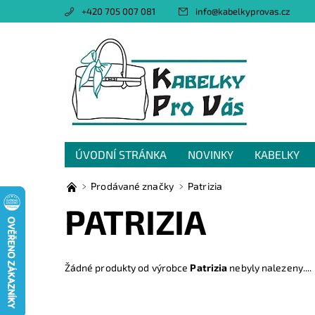
+420 705 007 081
info
@
kabelkyprovas.cz
ÚVODNÍ STRÁNKA
NOVINKY
KABELKY
OBCHODNÍ PODMÍNKY
GDPR
NAPIŠTE 
Prodávané značky
Patrizia
PATRIZIA
Žádné produkty od výrobce
Patrizia
nebyly nalezeny....