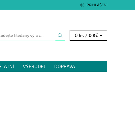
PŘIHLÁŠENÍ
0 ks /
0 Kč
STATNÍ
VÝPRODEJ
DOPRAVA