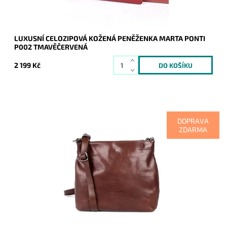
LUXUSNÍ CELOZIPOVÁ KOŽENÁ PENĚŽENKA MARTA PONTI
P002 TMAVĚČERVENÁ
2 199 Kč
DOPRAVA
ZDARMA
Nádherná hnědá kožená crossbody kabelka značky Marta
Ponti v ideální velikosti.
Dostupnost:
Skladem
Kód:
9866
Značka:
Marta Ponti
Záruka:
2 roky