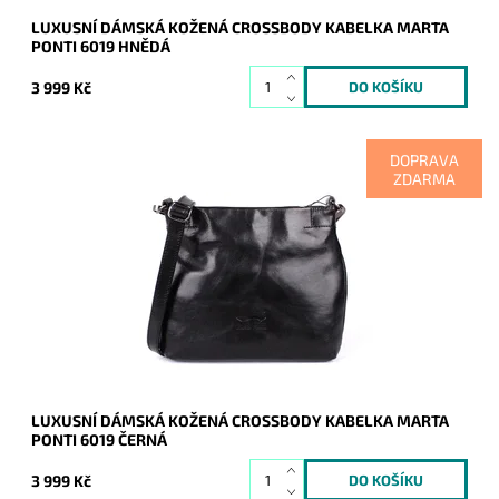
LUXUSNÍ DÁMSKÁ KOŽENÁ CROSSBODY KABELKA MARTA
PONTI 6019 HNĚDÁ
3 999 Kč
DOPRAVA
ZDARMA
Nádherná černá kožená crossbody značky Marta Ponti v
ideální velikosti.
Dostupnost:
Skladem
Kód:
9863
Značka:
Marta Ponti
Záruka:
2 roky
LUXUSNÍ DÁMSKÁ KOŽENÁ CROSSBODY KABELKA MARTA
PONTI 6019 ČERNÁ
3 999 Kč