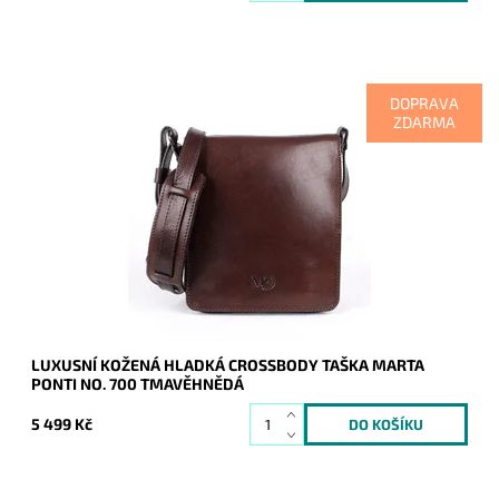
DOPRAVA
ZDARMA
Luxusní kožená hladká pevná pánská tmavěhnědá crossbody
taška portugalské značky Marta Ponti.
Dostupnost:
Skladem
Kód:
9858
Značka:
Marta Ponti
Záruka:
2 roky
LUXUSNÍ KOŽENÁ HLADKÁ CROSSBODY TAŠKA MARTA
PONTI NO. 700 TMAVĚHNĚDÁ
5 499 Kč