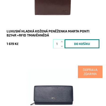
Značka:
Marta Ponti
Záruka:
2 roky
LUXUSNÍ HLADKÁ KOŽENÁ PENĚŽENKA MARTA PONTI
B214R +RFID TMAVĚHNĚDÁ
1 619 Kč
DOPRAVA
ZDARMA
Luxusní tmavěmodrá peněženka kde uvnitř je vše přehledně
uspořádané a po otevření peněženky v ní vše hned naleznete.
Tradice značky Marta Ponti začíná již v roce 1965.
Dostupnost:
Skladem
Kód:
9530
Značka:
Marta Ponti
Záruka:
2 roky