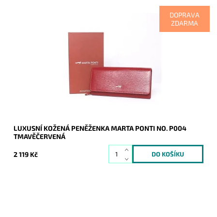
DOPRAVA
ZDARMA
Luxusní tmavěčervená peněženka kde uvnitř je vše přehledně
uspořádané a po otevření peněženky v ní vše hned naleznete.
Tradice značky Marta Ponti začíná již v roce 1965.
Dostupnost:
Skladem
Kód:
8595
Značka:
Marta Ponti
Záruka:
2 roky
LUXUSNÍ KOŽENÁ PENĚŽENKA MARTA PONTI NO. P004
TMAVĚČERVENÁ
2 119 Kč