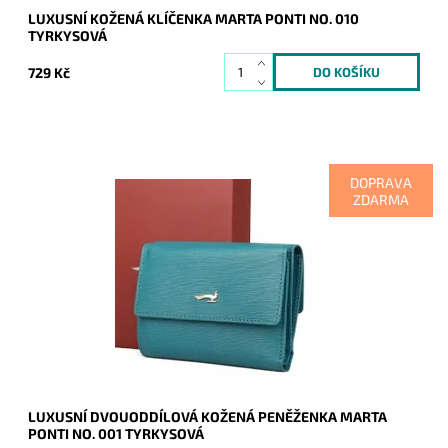
LUXUSNÍ KOŽENÁ KLÍČENKA MARTA PONTI NO. 010
TYRKYSOVÁ
729 Kč
DOPRAVA
ZDARMA
Kožená značková dámská peněženka Marta Ponti v tyrkysové
barvě, která je rozdělena na dva oddíly.
Dostupnost:
Skladem
Kód:
20380
Značka:
Marta Ponti
Záruka:
2 roky
LUXUSNÍ DVOUODDÍLOVÁ KOŽENÁ PENĚŽENKA MARTA
PONTI NO. 001 TYRKYSOVÁ