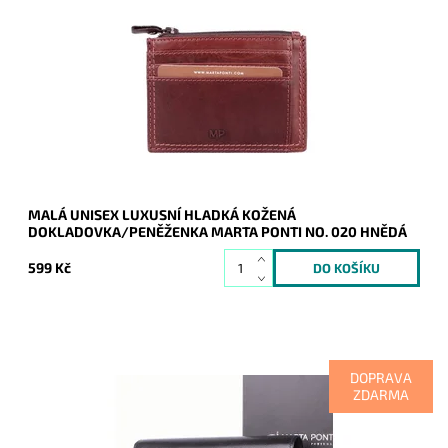
Dámská/pánská dokladovka/peněženka Marta Ponti v
matné tmavěhnědé barvě z nejlepší kvalitní italské kůže.
Dostupnost:
Skladem
Kód:
9985
Značka:
Marta Ponti
Záruka:
2 roky
MALÁ UNISEX LUXUSNÍ HLADKÁ KOŽENÁ
DOKLADOVKA/PENĚŽENKA MARTA PONTI NO. 020 HNĚDÁ
599 Kč
DOPRAVA
ZDARMA
Luxusní hladká černá peněženka, kde uvnitř je vše přehledně
uspořádané a po otevření peněženky v ní vše hned naleznete.
Tradice značky Marta Ponti začíná již v roce 1965.