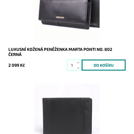
Dostupnost:
Skladem
Kód:
16662
Značka:
Marta Ponti
Záruka:
2 roky
LUXUSNÍ KOŽENÁ PENĚŽENKA MARTA PONTI NO. 802
ČERNÁ
2 099 Kč
Dolarovka/peněženka Marta Ponti v černé barvě je vyrobena
z velmi kvalitní italské kůže.
Dostupnost:
Skladem
Kód:
9901
Značka:
Marta Ponti
Záruka:
2 roky