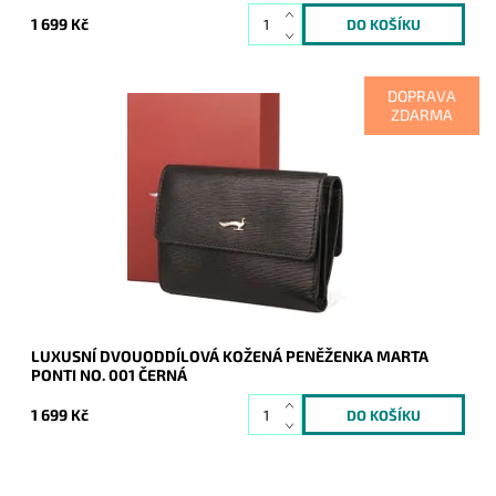
1 699 Kč
DOPRAVA
ZDARMA
Kožená značková dámská peněženka Marta Ponti v černé
barvě, která je rozdělena na dva oddíly.
Dostupnost:
Skladem
Kód:
20378
Značka:
Marta Ponti
Záruka:
2 roky
LUXUSNÍ DVOUODDÍLOVÁ KOŽENÁ PENĚŽENKA MARTA
PONTI NO. 001 ČERNÁ
1 699 Kč