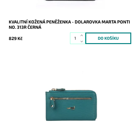
KVALITNÍ KOŽENÁ PENĚŽENKA - DOLAROVKA MARTA PONTI
NO. 313R ČERNÁ
829 Kč
Luxusní dámská kožená tyrkysová klíčenka se uzavírá na
zip, vnitřní část je opatřena dvěma řetízky s kroužky na
přichycení klíčů.
Dostupnost:
Skladem
Kód:
20700
Značka:
Marta Ponti
Záruka:
2 roky