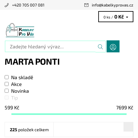
+420 705 007 081
info
@
kabelkyprovas.cz
0 Kč
0 ks /
MARTA PONTI
Na skladě
Akce
Novinka
Tip
599
Kč
7699
Kč
225
položek celkem