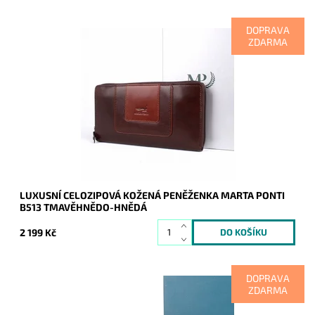
DOPRAVA
ZDARMA
Kožená značková dámská peněženka v tmavěhnědo-hnědé
barvě, kde je vidět soulad vzhledu, luxusu, kvality i
praktičnosti.
Dostupnost:
Skladem
Kód:
9851
Značka:
Marta Ponti
Záruka:
2 roky
LUXUSNÍ CELOZIPOVÁ KOŽENÁ PENĚŽENKA MARTA PONTI
B513 TMAVĚHNĚDO-HNĚDÁ
2 199 Kč
DOPRAVA
ZDARMA
Kožená značková dámská peněženka v hnědo-tmavěhnědé
barvě, kde je vidět soulad vzhledu, luxusu, kvality i