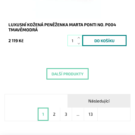
LUXUSNÍ KOŽENÁ PENĚŽENKA MARTA PONTI NO. P004
TMAVĚMODRÁ
2 119 Kč
DALŠÍ PRODUKTY
Následující
1
2
3
...
13