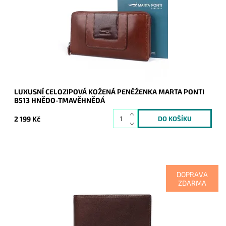
praktičnosti.
Dostupnost:
Skladem
Kód:
9850
Značka:
Marta Ponti
Záruka:
2 roky
LUXUSNÍ CELOZIPOVÁ KOŽENÁ PENĚŽENKA MARTA PONTI
B513 HNĚDO-TMAVĚHNĚDÁ
2 199 Kč
DOPRAVA
ZDARMA
Podélná kožená tmavěhnědá peněženka s ochrannou vrstvou
RFID je velmi luxusní a kvalitní zboží.
Dostupnost:
Skladem
Kód:
9559