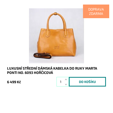
DOPRAVA
ZDARMA
Dámská luxusní kožená hořčicová kabelka do ruky známé
portugalské značky Marta Ponti, která je pod zipem
rozdělena dva oddíly.
Dostupnost:
Skladem
Kód:
9958
Značka:
Marta Ponti
Záruka:
2 roky
LUXUSNÍ STŘEDNÍ DÁMSKÁ KABELKA DO RUKY MARTA
PONTI NO. 6093 HOŘČICOVÁ
6 499 Kč