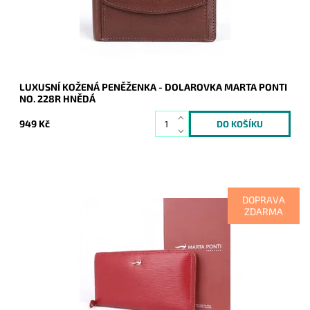
Značka:
Marta Ponti
Záruka:
2 roky
LUXUSNÍ KOŽENÁ PENĚŽENKA - DOLAROVKA MARTA PONTI
NO. 228R HNĚDÁ
949 Kč
DOPRAVA
ZDARMA
Kožená značková dámská peněženka Marta Ponti v
tmavěčervené barvě, která se uzavírá na zip ze tří stran.
Dostupnost:
Skladem
Kód:
9873
Značka:
Marta Ponti
Záruka:
2 roky