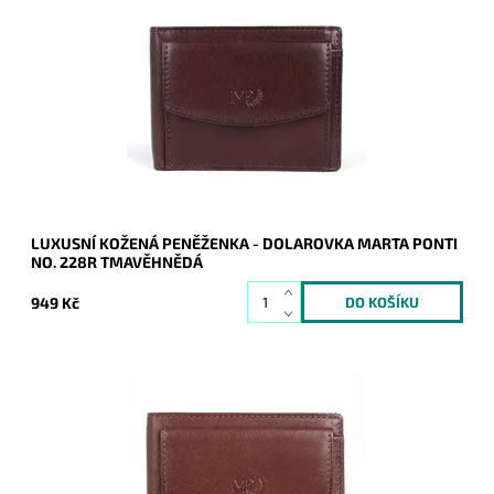
Dolarovka/peněženka Marta Ponti v tmavěhnědé barvě je
vyrobena z nejlepší kvalitní italské kůže.
Dostupnost:
Skladem
Kód:
9900
Značka:
Marta Ponti
Záruka:
2 roky
LUXUSNÍ KOŽENÁ PENĚŽENKA - DOLAROVKA MARTA PONTI
NO. 228R TMAVĚHNĚDÁ
949 Kč
Dolarovka/peněženka Marta Ponti v hnědé barvě je
vyrobena z nejlepší kvalitní italské kůže.
Dostupnost:
Skladem
Kód:
9899