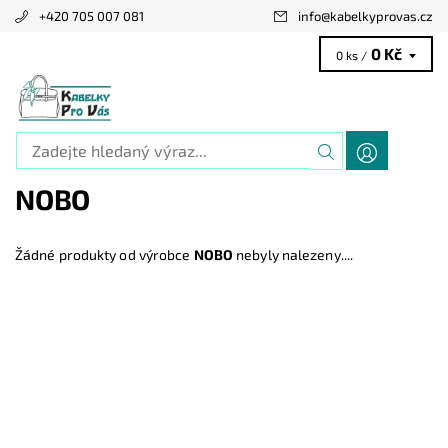
+420 705 007 081
info
@
kabelkyprovas.cz
0 Kč
0 ks /
NOBO
Žádné produkty od výrobce
NOBO
nebyly nalezeny....