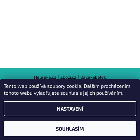
Heureka.cz
|
Zboží.cz
|
Oázakabelek
Tento web používá soubory cookie. Dalším procházením
tohoto webu vyjadřujete souhlas s jejich používáním.
2026 © Kabelky pro Vás, všechna práva vyhrazena
NASTAVENÍ
Vytvořil Shoptet
SOUHLASÍM