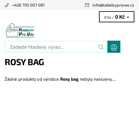
+420 705 007 081
info
@
kabelkyprovas.cz
0 Kč
0 ks /
ROSY BAG
Žádné produkty od výrobce
Rosy bag
nebyly nalezeny....