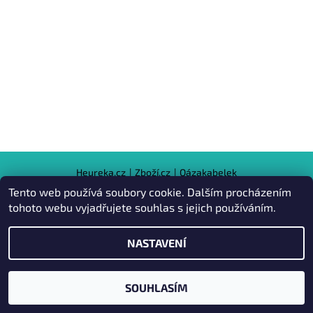
Heureka.cz
|
Zboží.cz
|
Oázakabelek
Tento web používá soubory cookie. Dalším procházením
tohoto webu vyjadřujete souhlas s jejich používáním.
2026 © Kabelky pro Vás, všechna práva vyhrazena
NASTAVENÍ
Vytvořil Shoptet
SOUHLASÍM