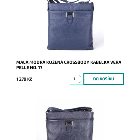
modré barvě s funkční kapsou na druk čelní stěně
kabelky.
Dostupnost:
Skladem
Kód:
16468
Značka:
Vera Pelle
Záruka:
2 roky
MALÁ MODRÁ KOŽENÁ CROSSBODY KABELKA VERA
PELLE NO. 17
1 279 Kč
Malá kožená crossbody kabelka značky Vera Pelle v
tmavěmodré barvě s funkční kapsou na druk čelní
stěně kabelky.
Dostupnost:
Skladem
Kód:
16469
Značka:
Vera Pelle