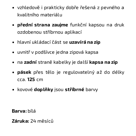
vzhledově i prakticky dobře řešená z pevného a
kvalitního
materiálu
p
řední strana zaujme
funkční kapsou na druk
ozdobenou stříbrnou aplikací
hlavní ukládací část se
uzavírá na zip
uvnitř v podšívce jedna zipová kapsa
na
zadní
straně kabelky je další
kapsa na zip
pásek
přes tělo je regulovatelný až do délky
cca.
12
5
cm
kovové
doplňky
jsou
stříbrné
barvy
Barva:
bílá
Záruka:
24 měsíců