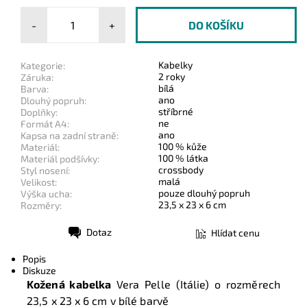
-
+
Kabelky
Kategorie:
2 roky
Záruka:
bílá
Barva:
ano
Dlouhý popruh:
stříbrné
Doplňky:
ne
Formát A4:
ano
Kapsa na zadní straně:
100 % kůže
Materiál:
100 % látka
Materiál podšívky:
crossbody
Styl nosení:
malá
Velikost:
pouze dlouhý popruh
Výška ucha:
23,5 x 23 x 6 cm
Rozměry:
Dotaz
Hlídat cenu
Tisk
Popis
Diskuze
Kožená kabelka
Vera Pelle (Itálie) o rozměrech
23,5 x 23 x 6 cm
v bílé barvě