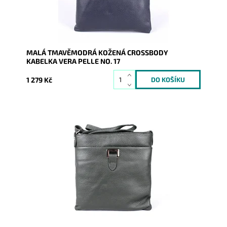
Záruka:
2 roky
MALÁ TMAVĚMODRÁ KOŽENÁ CROSSBODY
KABELKA VERA PELLE NO. 17
1 279 Kč
Malá kožená crossbody kabelka značky Vera Pelle v
tmavězelené barvě s funkční kapsou na druk čelní
stěně kabelky.
Dostupnost:
Skladem
Kód:
16470
Značka:
Vera Pelle
Záruka:
2 roky