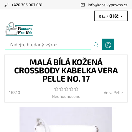
+420 705 007 081
info
@
kabelkyprovas.cz
0 Kč
0 ks /
MALÁ BÍLÁ KOŽENÁ
CROSSBODY KABELKA VERA
PELLE NO. 17
16810
Vera Pelle
Neohodnoceno