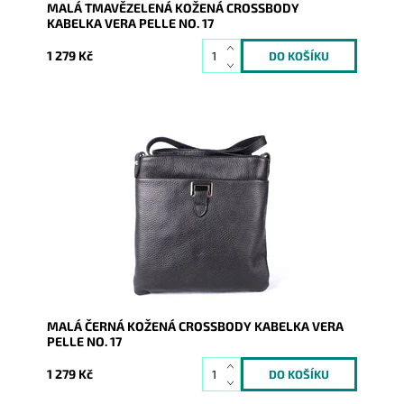
MALÁ TMAVĚZELENÁ KOŽENÁ CROSSBODY
KABELKA VERA PELLE NO. 17
1 279 Kč
Malá kožená crossbody kabelka značky Vera Pelle v
černé barvě s funkční kapsou na druk čelní stěně
kabelky.
Dostupnost:
Skladem
Kód:
16465
Značka:
Vera Pelle
Záruka:
2 roky
MALÁ ČERNÁ KOŽENÁ CROSSBODY KABELKA VERA
PELLE NO. 17
1 279 Kč