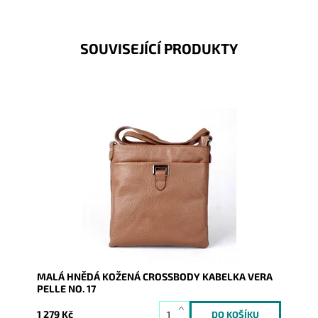
SOUVISEJÍCÍ PRODUKTY
Malá kožená crossbody kabelka značky Vera Pelle v
hnědé barvě s funkční kapsou na druk čelní stěně
kabelky.
Dostupnost:
Skladem
Kód:
16466
Značka:
Vera Pelle
Záruka:
2 roky
MALÁ HNĚDÁ KOŽENÁ CROSSBODY KABELKA VERA
PELLE NO. 17
1 279 Kč