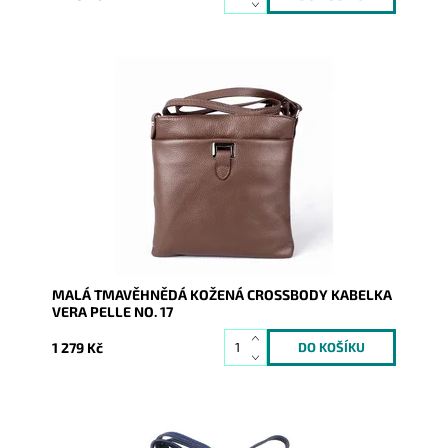
Malá kožená crossbody kabelka značky Vera Pelle v
tmavěhnědé barvě s funkční kapsou na druk čelní
stěně kabelky.
Dostupnost:
Skladem
Kód:
16467
Značka:
Vera Pelle
Záruka:
2 roky
MALÁ TMAVĚHNĚDÁ KOŽENÁ CROSSBODY KABELKA
VERA PELLE NO. 17
1 279 Kč
Malá kožená crossbody kabelka značky Vera Pelle v