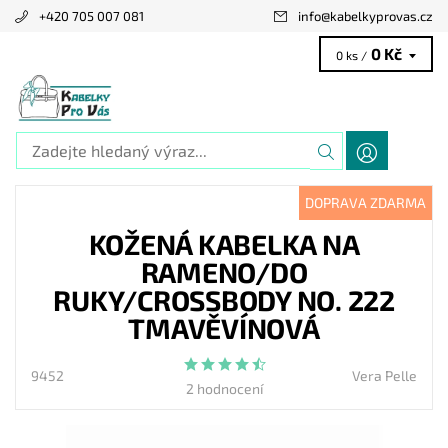
+420 705 007 081
info
@
kabelkyprovas.cz
0 Kč
0 ks /
DOPRAVA ZDARMA
KOŽENÁ KABELKA NA
RAMENO/DO
RUKY/CROSSBODY NO. 222
TMAVĚVÍNOVÁ
9452
Vera Pelle
2 hodnocení