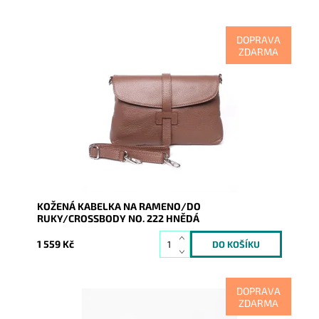
DOPRAVA
ZDARMA
Hnědou koženou kabelku lze nosit v ruce jako
psaníčko, díky dlouhému popruhu i na rameni,
případně jako crossbody.
Dostupnost:
Skladem
Kód:
8785
Značka:
Vera Pelle
Záruka:
2 roky
KOŽENÁ KABELKA NA RAMENO/DO
RUKY/CROSSBODY NO. 222 HNĚDÁ
1 559 Kč
DOPRAVA
ZDARMA
Modrou koženou kabelku lze nosit v ruce jako