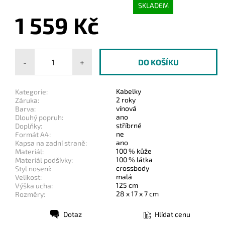
SKLADEM
1 559 Kč
-
+
Kabelky
Kategorie:
2 roky
Záruka:
vínová
Barva:
ano
Dlouhý popruh:
stříbrné
Doplňky:
ne
Formát A4:
ano
Kapsa na zadní straně:
100 % kůže
Materiál:
100 % látka
Materiál podšívky:
crossbody
Styl nosení:
malá
Velikost:
125 cm
Výška ucha:
28 x 17 x 7 cm
Rozměry:
Dotaz
Hlídat cenu
Tisk