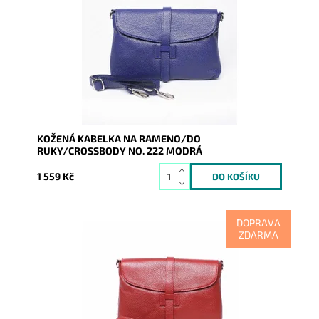
psaníčko, díky dlouhému popruhu i na rameni,
případně jako crossbody.
Dostupnost:
Skladem
Kód:
8786
Značka:
Vera Pelle
Záruka:
2 roky
KOŽENÁ KABELKA NA RAMENO/DO
RUKY/CROSSBODY NO. 222 MODRÁ
1 559 Kč
DOPRAVA
ZDARMA
Červenou koženou kabelku lze nosit v ruce jako
psaníčko, díky dlouhému popruhu i na rameni,
případně jako...
Dostupnost:
Skladem
Kód:
9965
Značka:
Vera Pelle