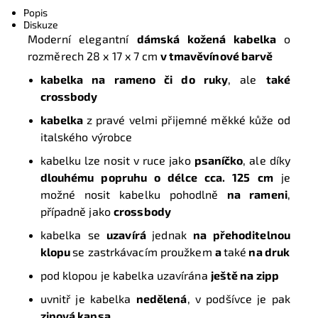
Popis
Diskuze
Moderní elegantní
dámská kožená kabelka
o
rozměrech
28 x 17 x 7 cm
v tmavě
vínové barvě
kabelka na rameno či do ruky
, ale
také
crossbody
kabelka
z pravé velmi přijemné měkké kůže od
italského výrobce
kabelku lze nosit v ruce jako
psaníčko
, ale díky
dlouhému popruhu o délce cca. 125 cm
je
možné nosit kabelku pohodlně
na rameni
,
případně jako
crossbody
kabelka se
uzavírá
jednak
na přehoditelnou
klopu
se zastrkávacím proužkem
a
také
na druk
pod klopou je kabelka uzavírána
ještě na zipp
uvnitř je kabelka
nedělená
, v podšívce je pak
zipová kapsa