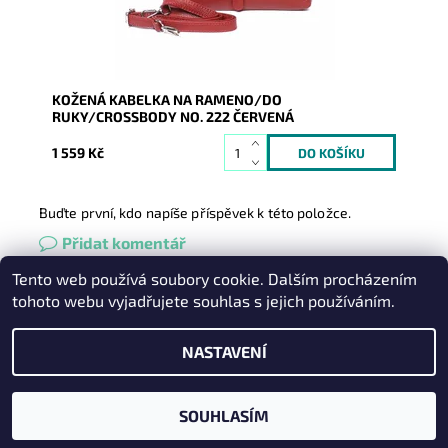
Záruka:
2 roky
KOŽENÁ KABELKA NA RAMENO/DO
RUKY/CROSSBODY NO. 222 ČERVENÁ
1 559 Kč
Buďte první, kdo napíše příspěvek k této položce.
Přidat komentář
Tento web používá soubory cookie. Dalším procházením
Heureka.cz
|
Zboží.cz
|
Oázakabelek
tohoto webu vyjadřujete souhlas s jejich používáním.
NASTAVENÍ
2026 © Kabelky pro Vás, všechna práva vyhrazena
Vytvořil Shoptet
SOUHLASÍM