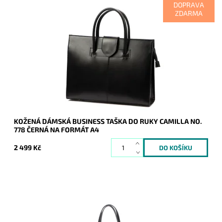
DOPRAVA
ZDARMA
Velmi elegantní, originální, praktická, velká a cenově dostupná
je tato černá kožená dámská business taška do ruky Camilla
na dokumenty o ...
Dostupnost:
Skladem
Kód:
20908
Značka:
Camilla (Itálie)
Záruka:
2 roky
KOŽENÁ DÁMSKÁ BUSINESS TAŠKA DO RUKY CAMILLA NO.
778 ČERNÁ NA FORMÁT A4
2 499 Kč
Pevná elegantní kabelka FLORA&CO, která drží stále svůj tvar,