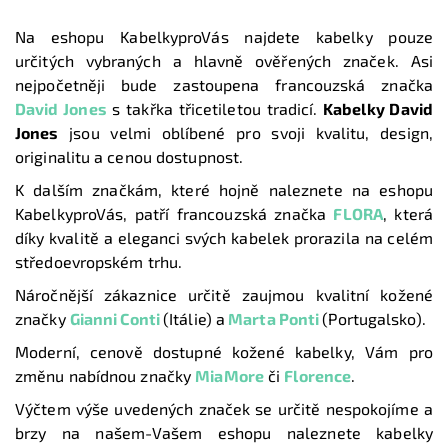
Na eshopu KabelkyproVás najdete kabelky pouze
určitých vybraných a hlavně ověřených značek. Asi
nejpočetněji bude zastoupena francouzská značka
David Jones
s takřka třicetiletou tradicí.
Kabelky David
Jones
jsou velmi oblíbené pro svoji kvalitu, design,
originalitu a cenou dostupnost.
K dalším značkám, které hojně naleznete na eshopu
KabelkyproVás, patří francouzská značka
FLORA
, která
díky kvalitě a eleganci svých kabelek prorazila na celém
středoevropském trhu.
Náročnější zákaznice určitě zaujmou kvalitní kožené
značky
Gianni Conti
(Itálie) a
Marta Ponti
(Portugalsko).
Moderní, cenově dostupné kožené kabelky, Vám pro
změnu nabídnou značky
MiaMore
či
Florence
.
Výčtem výše uvedených značek se určitě nespokojíme a
brzy na našem-Vašem eshopu naleznete kabelky