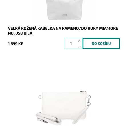
VELKÁ KOŽENÁ KABELKA NA RAMENO/DO RUKY MIAMORE
NO. 058 BÍLÁ
1 699 Kč
Malá kožená bílá crossbody kabelka značky Borse in Pelle,
kterou lze využívat i díky krátkému uchu jako psaníčko.
Dostupnost:
Momentálně nedostupné
Kód:
21043
Značka:
Borse in pelle
Záruka:
2 roky