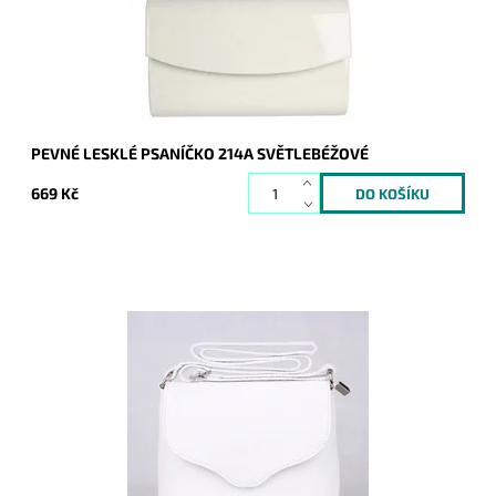
Značka:
ROMINA&CO
Záruka:
2 roky
PEVNÉ LESKLÉ PSANÍČKO 214A SVĚTLEBÉŽOVÉ
669 Kč
Malá kožená crossbody kabelka značky Vera Pelle v bílé
barvě s uzavíráním na klopu a zip.
Dostupnost:
Skladem
Kód:
9772
Značka:
Vera Pelle
Záruka:
2 roky