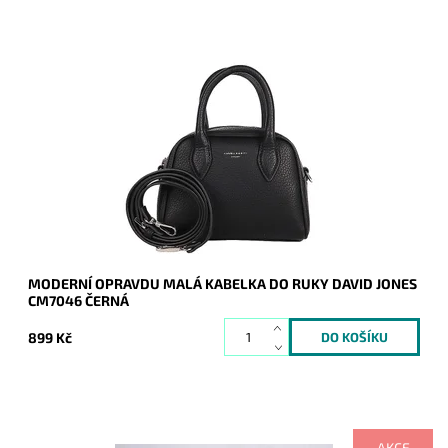
Moderní opravdu malá kabelky do ruky David Jones v černé
barvě.
Dostupnost:
Skladem
Kód:
20257
Značka:
David Jones Paris
Záruka:
2 roky
MODERNÍ OPRAVDU MALÁ KABELKA DO RUKY DAVID JONES
CM7046 ČERNÁ
899 Kč
AKCE