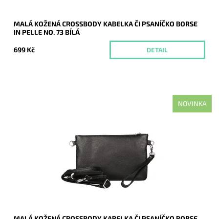
MALÁ KOŽENÁ CROSSBODY KABELKA ČI PSANÍČKO BORSE
IN PELLE NO. 73 BÍLÁ
699 Kč
DETAIL
NOVINKA
Malá kožená černá crossbody kabelka značky Borse in Pelle,
kterou lze využívat i díky krátkému uchu jako psaníčko.
Dostupnost:
Momentálně nedostupné
Kód:
21042
Značka:
Borse in pelle
Záruka:
2 roky
MALÁ KOŽENÁ CROSSBODY KABELKA ČI PSANÍČKO BORSE