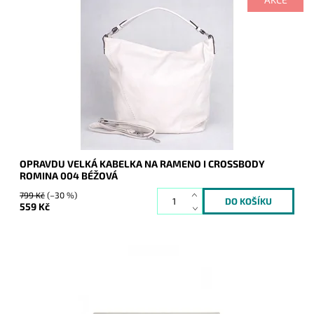
Ooooopravdu veeeelká béžová kabelka na rameno značky
ROMINA, přesto nádherně vypadá, do níž se bez problémů
vejde formát A4.
Dostupnost:
Skladem
Kód:
9954
Značka:
ROMINA&CO
Záruka:
2 roky
OPRAVDU VELKÁ KABELKA NA RAMENO I CROSSBODY
ROMINA 004 BÉŽOVÁ
799 Kč
(–30 %)
559 Kč
Elegantní lesklé pevné psaníčko ve světlebéžové barvě je
nezbytným doplňkem a doprovodí ženu nejen do společnosti.
Dostupnost:
Skladem
Kód:
9856