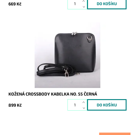
669 Kč
Velmi krásná, poutavá a přitom jednoduše elegantní kabelka,
která se hodí pro každou příležitost a každou ženu. Vyrobena
z pevné pravé kůže.
Dostupnost:
Skladem
Kód:
1043
Značka:
Vera Pelle
Záruka:
2 roky
KOŽENÁ CROSSBODY KABELKA NO. 55 ČERNÁ
899 Kč