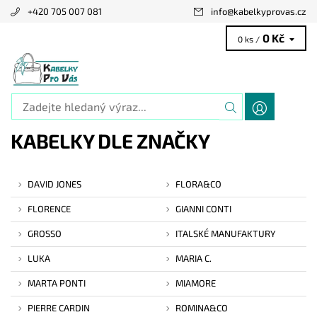
+420 705 007 081
info
@
kabelkyprovas.cz
0 Kč
0 ks /
KABELKY DLE ZNAČKY
DAVID JONES
FLORA&CO
FLORENCE
GIANNI CONTI
GROSSO
ITALSKÉ MANUFAKTURY
LUKA
MARIA C.
MARTA PONTI
MIAMORE
PIERRE CARDIN
ROMINA&CO