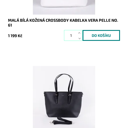
MALÁ BÍLÁ KOŽENÁ CROSSBODY KABELKA VERA PELLE NO.
61
1 199 Kč
U této velké černé kabelky je výhodou nastavitelnost výšky
uch na 3 různé pozice, což umožňuje nosit kabelku
pohodlně na rameni a...
Dostupnost:
Skladem
Kód:
9414
Značka:
David Jones Paris
Záruka:
2 roky