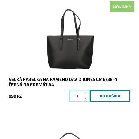
NOVINKA
Nejprodávanější kabelka roku 2025 - velká černá kabelka na
rameno na formát A4 s neděleným vnitřním prostorem.
Dostupnost:
Skladem
Kód:
21135
Značka:
David Jones Paris
Záruka:
2 roky
VELKÁ KABELKA NA RAMENO DAVID JONES CM6738-4
ČERNÁ NA FORMÁT A4
999 Kč