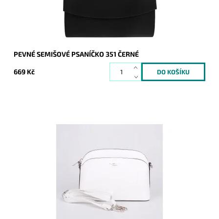
Záruka:
2 roky
PEVNÉ SEMIŠOVÉ PSANÍČKO 351 ČERNÉ
669 Kč
Malá elegantní volnočasová crossbody kabelka od značky
FLORA&CO držící svůj tvar v bílé barvě.
Dostupnost:
Skladem
Kód:
16850
Značka:
FLORA&CO
Záruka:
2 roky