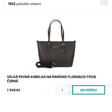
1952
položek celkem
Pevná velká elegantní kabelka do ruky i na rameno značky
FLORA&CO se stříbrnými doplňky.
Dostupnost:
Skladem
Kód:
1429
Značka:
FLORA&CO
Záruka:
2 roky
VELKÁ PEVNÁ KABELKA NA RAMENO FLORA&CO F9126
ČERNÁ
1 349 Kč