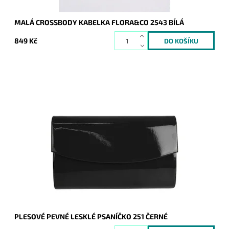
MALÁ CROSSBODY KABELKA FLORA&CO 2543 BÍLÁ
849 Kč
Elegantní lesklé pevné psaníčko v černé barvě je nezbytným
doplňkem a doprovodí ženu nejen do společnosti.
Dostupnost:
Skladem
Kód:
16711
Značka:
ROMINA&CO
Záruka:
2 roky
PLESOVÉ PEVNÉ LESKLÉ PSANÍČKO 251 ČERNÉ