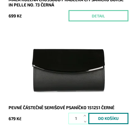
IN PELLE NO. 73 ČERNÁ
699 Kč
DETAIL
Elegantní částečně semišové pevné psaníčko v černé barvě s
lesklým proužkem podél spodní hrany klopy je oblíbeným
doplňkem a doprovodí ženu nejen...
Dostupnost:
Skladem
Kód:
20708
Značka:
ROMINA&CO
Záruka:
2 roky
PEVNÉ ČÁSTEČNĚ SEMIŠOVÉ PSANÍČKO 151251 ČERNÉ
679 Kč