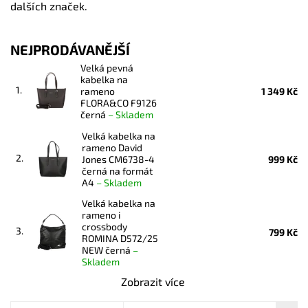
dalších značek.
NEJPRODÁVANĚJŠÍ
Velká pevná
kabelka na
1.
rameno
1 349 Kč
FLORA&CO F9126
černá
–
Skladem
Velká kabelka na
rameno David
2.
Jones CM6738-4
999 Kč
černá na formát
A4
–
Skladem
Velká kabelka na
rameno i
crossbody
3.
799 Kč
ROMINA D572/25
NEW černá
–
Skladem
Zobrazit více