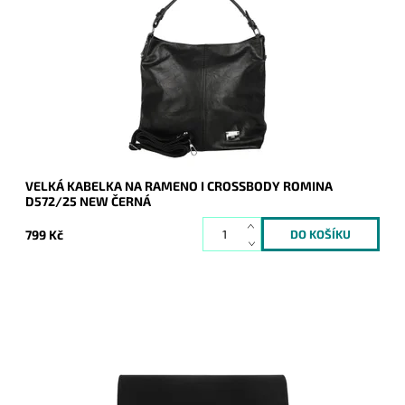
Jedna z nejprodávanějších kabelek roku 2024 a 2025 je zpět
a v novém designu - je doplněna o aplikaci značky na čelní
straně kabelky.
Dostupnost:
Skladem
Kód:
20939
Značka:
ROMINA&CO
Záruka:
2 roky
VELKÁ KABELKA NA RAMENO I CROSSBODY ROMINA
D572/25 NEW ČERNÁ
799 Kč
Elegantní semišové pevné psaníčko v černé barvě je
oblíbeným doplňkem a doprovodí ženu nejen do společnosti.
Dostupnost:
Skladem
Kód:
9200
Značka:
ROMINA&CO