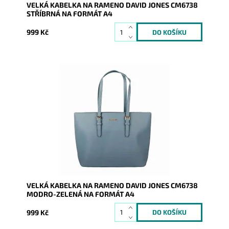
VELKÁ KABELKA NA RAMENO DAVID JONES CM6738
STŘÍBRNÁ NA FORMÁT A4
999 Kč
Velká modro-zelená kabelka na rameno na formát A4
s neděleným vnitřním prostorem.
Dostupnost:
Skladem
Kód:
20420
Značka:
David Jones Paris
Záruka:
2 roky
VELKÁ KABELKA NA RAMENO DAVID JONES CM6738
MODRO-ZELENÁ NA FORMÁT A4
999 Kč