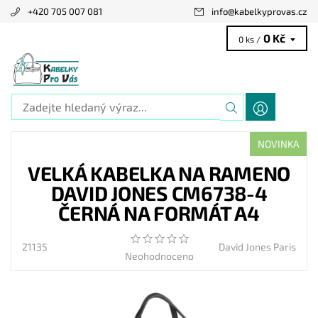
+420 705 007 081
info
@
kabelkyprovas.cz
0 Kč
0 ks /
NOVINKA
VELKÁ KABELKA NA RAMENO
DAVID JONES CM6738-4
ČERNÁ NA FORMÁT A4
21135
David Jones Paris
Neohodnoceno