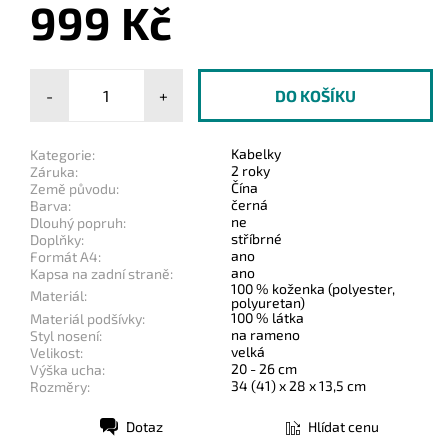
999 Kč
-
+
Kabelky
Kategorie:
2 roky
Záruka:
Čína
Země původu:
černá
Barva:
ne
Dlouhý popruh:
stříbrné
Doplňky:
ano
Formát A4:
ano
Kapsa na zadní straně:
100 % koženka (polyester,
Materiál:
polyuretan)
100 % látka
Materiál podšívky:
na rameno
Styl nosení:
velká
Velikost:
20 - 26 cm
Výška ucha:
34 (41) x 28 x 13,5 cm
Rozměry:
Dotaz
Hlídat cenu
Tisk