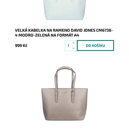
Záruka:
2 roky
VELKÁ KABELKA NA RAMENO DAVID JONES CM6738-
4 MODRO-ZELENÁ NA FORMÁT A4
999 Kč
Velká stříbrná kabelka na rameno na formát A4 s
neděleným vnitřním prostorem.
Dostupnost:
Skladem
Kód:
20422
Značka:
David Jones Paris
Záruka:
2 roky