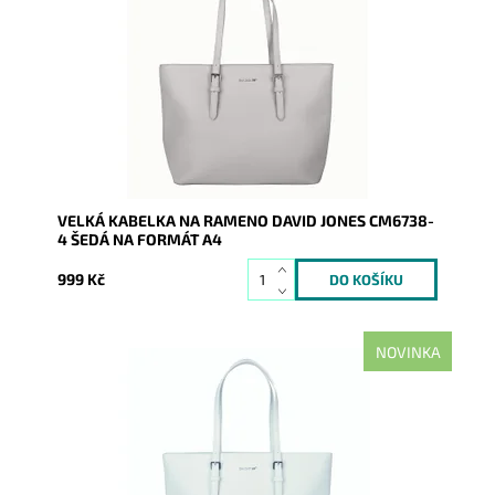
kabelka na rameno na formát A4 s neděleným
vnitřním prostorem.
Dostupnost:
Skladem
Kód:
21136
Značka:
David Jones Paris
Záruka:
2 roky
VELKÁ KABELKA NA RAMENO DAVID JONES CM6738-
4 ŠEDÁ NA FORMÁT A4
999 Kč
NOVINKA
Nejprodávanější typ kabelky roku 2025 - velká
modro-zelená kabelka na rameno na formát A4 s
neděleným vnitřním...
Dostupnost:
Skladem
Kód:
21138
Značka:
David Jones Paris