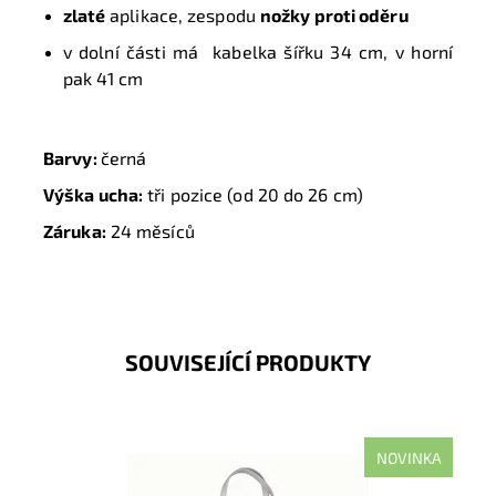
zlaté
aplikace, zespodu
nožky proti oděru
v dolní části má kabelka šířku 34 cm, v horní
pak 41 cm
Barvy:
černá
Výška ucha:
tři pozice (od 20 do 26 cm)
Záruka:
24 měsíců
SOUVISEJÍCÍ PRODUKTY
NOVINKA
Nejprodávanější typ kabelky roku 2025 - velká šedá