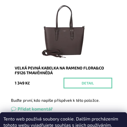
Pevná velká elegantní kabelka do ruky i na rameno
značky FLORA&CO se stříbrnými doplňky.
Dostupnost:
Momentálně nedostupné
Kód:
20968
Značka:
FLORA&CO
Záruka:
2 roky
VELKÁ PEVNÁ KABELKA NA RAMENO FLORA&CO
F9126 TMAVĚHNĚDÁ
1 349 Kč
DETAIL
Buďte první, kdo napíše příspěvek k této položce.
Přidat komentář
Tento web používá soubory cookie. Dalším procházením
Heureka.cz
|
Zboží.cz
|
Oázakabelek
tohoto webu vyjadřujete souhlas s jejich používáním.