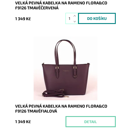
VELKÁ PEVNÁ KABELKA NA RAMENO FLORA&CO
F9126 TMAVĚČERVENÁ
1 349 Kč
Pevná velká elegantní kabelka do ruky i na rameno
značky FLORA&CO se stříbrnými doplňky.
Dostupnost:
Momentálně nedostupné
Kód:
1768
Značka:
FLORA&CO
Záruka:
2 roky
VELKÁ PEVNÁ KABELKA NA RAMENO FLORA&CO
F9126 TMAVĚFIALOVÁ
1 349 Kč
DETAIL