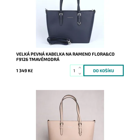
Dostupnost:
Skladem
Kód:
7640
Značka:
FLORA&CO
Záruka:
2 roky
VELKÁ PEVNÁ KABELKA NA RAMENO FLORA&CO
F9126 TMAVĚMODRÁ
1 349 Kč
Pevná velká elegantní kabelka béžové barvy do ruky i
na rameno značky FLORA&CO se stříbrnými doplňky.
Dostupnost:
Momentálně nedostupné
Kód:
9736
Značka:
FLORA&CO
Záruka:
2 roky