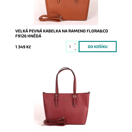
VELKÁ PEVNÁ KABELKA NA RAMENO FLORA&CO
F9126 HNĚDÁ
1 349 Kč
Pevná velká elegantní kabelka do ruky i na rameno
značky FLORA&CO se stříbrnými doplňky.
Dostupnost:
Skladem
Kód:
1767
Značka:
FLORA&CO
Záruka:
2 roky