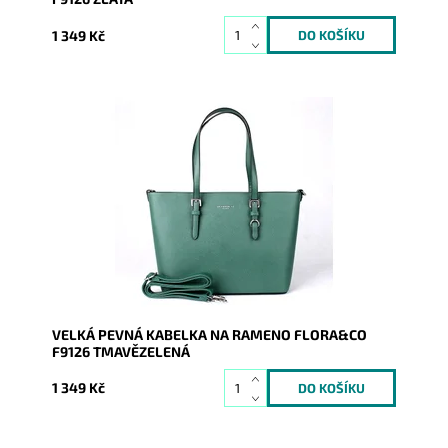
1 349 Kč
Pevná velká elegantní kabelka tmavězelené barvy do
ruky i na rameno značky FLORA&CO se stříbrnými
doplňky.
Dostupnost:
Skladem
Kód:
9983
Značka:
FLORA&CO
Záruka:
2 roky
VELKÁ PEVNÁ KABELKA NA RAMENO FLORA&CO
F9126 TMAVĚZELENÁ
1 349 Kč