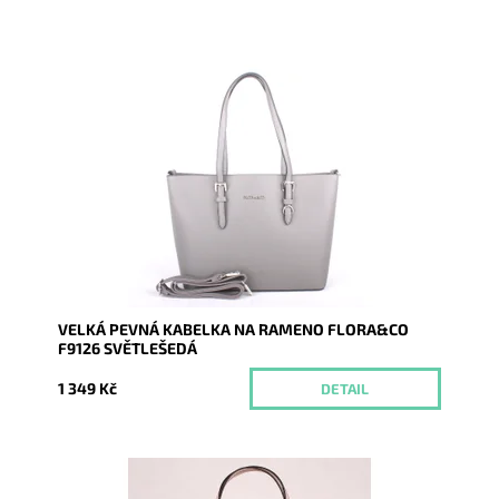
Pevná velká elegantní kabelka do ruky i na rameno
značky FLORA&CO se stříbrnými doplňky.
Dostupnost:
Momentálně nedostupné
Kód:
1261
Značka:
FLORA&CO
Záruka:
2 roky
VELKÁ PEVNÁ KABELKA NA RAMENO FLORA&CO
F9126 SVĚTLEŠEDÁ
1 349 Kč
DETAIL
Pevná velká elegantní kabelka do ruky i na rameno