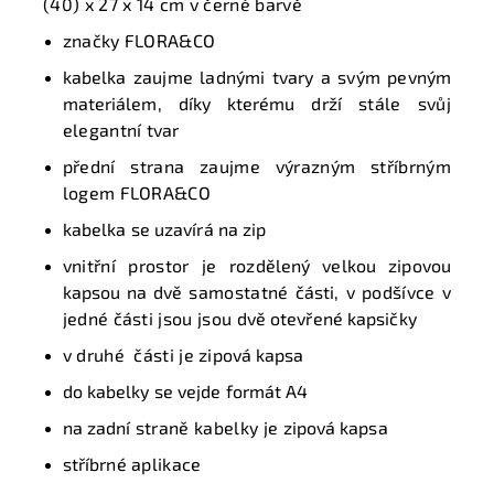
(40) x 27 x 14 cm v černé barvě
značky FLORA&CO
k
abelka zaujme ladnými tvary a svým pevným
materiálem, díky kterému drží
stále svůj
elegantní
tvar
přední strana zaujme výrazným stříbrným
logem FLORA&CO
k
abelka se uzavírá na zip
vnitřní prostor je
rozdělený velkou zipovou
kapsou na dvě
samostatné
části
, v podšívce v
jedné části jsou jsou
dvě otevřené kapsičky
v druhé části je
zipová kapsa
do kabelky se vejde formát A4
na zadní
straně kabelky je
zipová kapsa
s
tříbrné
aplikace