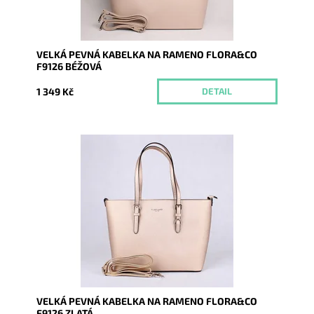
VELKÁ PEVNÁ KABELKA NA RAMENO FLORA&CO
F9126 BÉŽOVÁ
1 349 Kč
DETAIL
Pevná velká elegantní kabelka zlaté barvy do ruky i na
rameno značky FLORA&CO se stříbrnými doplňky.
Dostupnost:
Skladem
Kód:
9982
Značka:
FLORA&CO
Záruka:
2 roky
VELKÁ PEVNÁ KABELKA NA RAMENO FLORA&CO
F9126 ZLATÁ