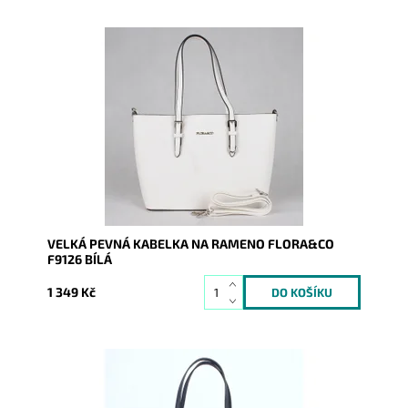
Pevná velká elegantní kabelka bílé barvy do ruky i na
rameno značky FLORA&CO se stříbrnými doplňky.
Dostupnost:
Skladem
Kód:
8033
Značka:
FLORA&CO
Záruka:
2 roky
VELKÁ PEVNÁ KABELKA NA RAMENO FLORA&CO
F9126 BÍLÁ
1 349 Kč
Pevná velká elegantní kabelka do ruky i na rameno
značky FLORA&CO se stříbrnými doplňky.