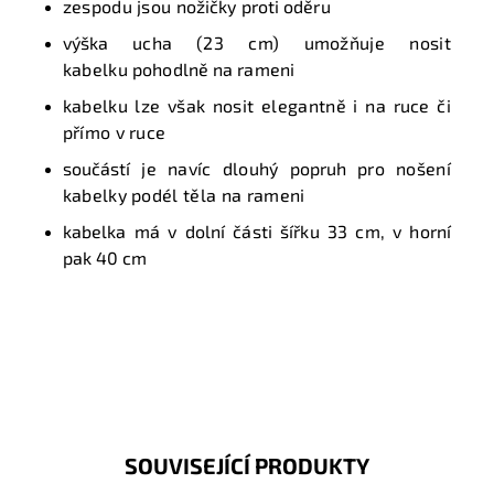
zespodu jsou
nožičky proti oděru
v
ýška ucha
(23 cm) umožňuje nosit
kabelku
pohodlně na rameni
kabelku lze však nosit elegantně i na ruce či
přímo v ruce
součástí
je navíc dlouhý
popruh
pro nošení
kabelky podél těla na rameni
kabelka má v dolní části šířku 33 cm, v horní
pak 40 cm
SOUVISEJÍCÍ PRODUKTY