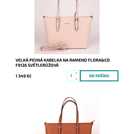
značky FLORA&CO se stříbrnými doplňky.
Dostupnost:
Skladem
Kód:
1430
Značka:
FLORA&CO
Záruka:
2 roky
VELKÁ PEVNÁ KABELKA NA RAMENO FLORA&CO
F9126 SVĚTLERŮŽOVÁ
1 349 Kč
Pevná velká elegantní kabelka do ruky i na rameno
značky FLORA&CO se stříbrnými doplňky.
Dostupnost:
Skladem
Kód:
1559
Značka:
FLORA&CO
Záruka:
2 roky