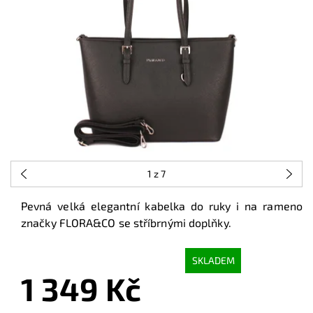
1
z 7
Pevná velká elegantní kabelka do ruky i na rameno
značky FLORA
&CO se stříbrnými doplňky.
SKLADEM
1 349 Kč