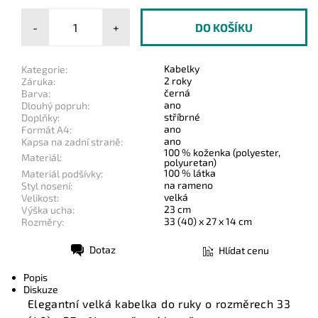
-
+
Kabelky
Kategorie:
2 roky
Záruka:
černá
Barva:
ano
Dlouhý popruh:
stříbrné
Doplňky:
ano
Formát A4:
ano
Kapsa na zadní straně:
100 % koženka (polyester,
Materiál:
polyuretan)
100 % látka
Materiál podšívky:
na rameno
Styl nosení:
velká
Velikost:
23 cm
Výška ucha:
33 (40) x 27 x 14 cm
Rozměry:
Dotaz
Hlídat cenu
Tisk
Popis
Diskuze
Elegantní velká kabelka do ruky o rozměrech 33