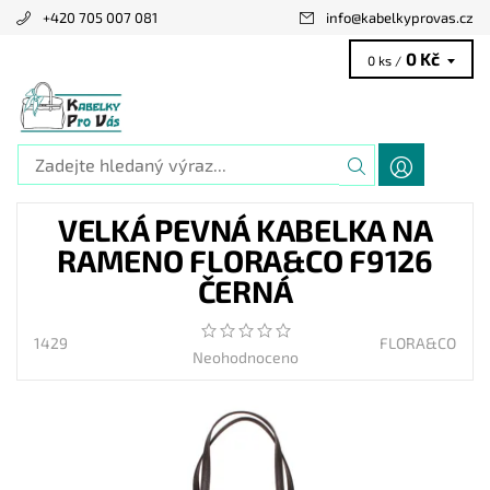
+420 705 007 081
info
@
kabelkyprovas.cz
0 Kč
0 ks /
VELKÁ PEVNÁ KABELKA NA
RAMENO FLORA&CO F9126
ČERNÁ
1429
FLORA&CO
Neohodnoceno