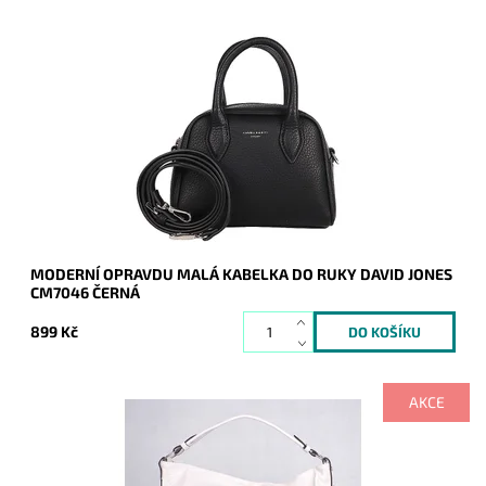
Moderní opravdu malá kabelky do ruky David Jones v černé
barvě.
Dostupnost:
Skladem
Kód:
20257
Značka:
David Jones Paris
Záruka:
2 roky
MODERNÍ OPRAVDU MALÁ KABELKA DO RUKY DAVID JONES
CM7046 ČERNÁ
899 Kč
AKCE
Ooooopravdu veeeelká béžová kabelka na rameno značky
ROMINA, přesto nádherně vypadá, do níž se bez problémů
vejde formát A4.