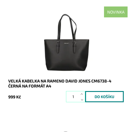
NOVINKA
Nejprodávanější kabelka roku 2025 - velká černá kabelka na
rameno na formát A4 s neděleným vnitřním prostorem.
Dostupnost:
Skladem
Kód:
21135
Značka:
David Jones Paris
Záruka:
2 roky
VELKÁ KABELKA NA RAMENO DAVID JONES CM6738-4
ČERNÁ NA FORMÁT A4
999 Kč