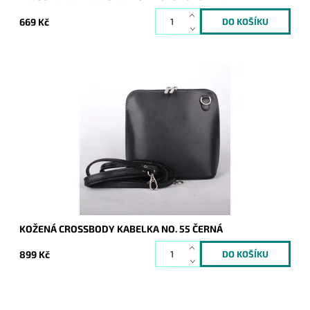
669 Kč
Velmi krásná, poutavá a přitom jednoduše elegantní kabelka,
která se hodí pro každou příležitost a každou ženu. Vyrobena
z pevné pravé kůže.
Dostupnost:
Skladem
Kód:
1043
Značka:
Vera Pelle
Záruka:
2 roky
KOŽENÁ CROSSBODY KABELKA NO. 55 ČERNÁ
899 Kč