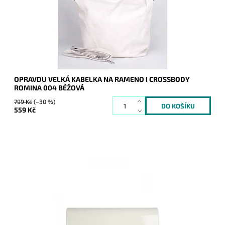
Dostupnost:
Skladem
Kód:
9954
Značka:
ROMINA&CO
Záruka:
2 roky
OPRAVDU VELKÁ KABELKA NA RAMENO I CROSSBODY
ROMINA 004 BÉŽOVÁ
799 Kč
(–30 %)
559 Kč
Elegantní lesklé pevné psaníčko ve světlebéžové barvě je
nezbytným doplňkem a doprovodí ženu nejen do společnosti.
Dostupnost:
Skladem
Kód:
9856
Značka:
ROMINA&CO