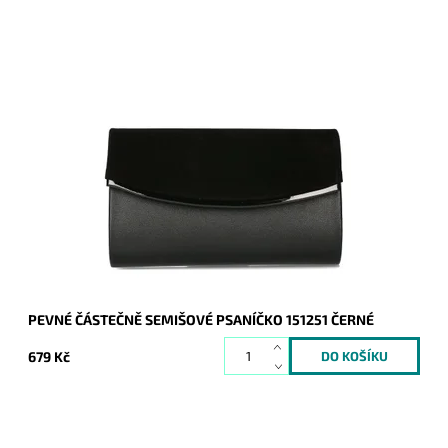
Elegantní částečně semišové pevné psaníčko v černé barvě s
lesklým proužkem podél spodní hrany klopy je oblíbeným
doplňkem a doprovodí ženu nejen...
Dostupnost:
Skladem
Kód:
20708
Značka:
ROMINA&CO
Záruka:
2 roky
PEVNÉ ČÁSTEČNĚ SEMIŠOVÉ PSANÍČKO 151251 ČERNÉ
679 Kč