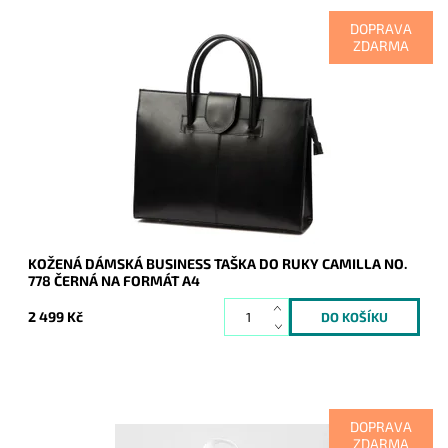
DOPRAVA
ZDARMA
Velmi elegantní, originální, praktická, velká a cenově dostupná
je tato černá kožená dámská business taška do ruky Camilla
na dokumenty o ...
Dostupnost:
Skladem
Kód:
20908
Značka:
Camilla (Itálie)
Záruka:
2 roky
KOŽENÁ DÁMSKÁ BUSINESS TAŠKA DO RUKY CAMILLA NO.
778 ČERNÁ NA FORMÁT A4
2 499 Kč
DOPRAVA
ZDARMA