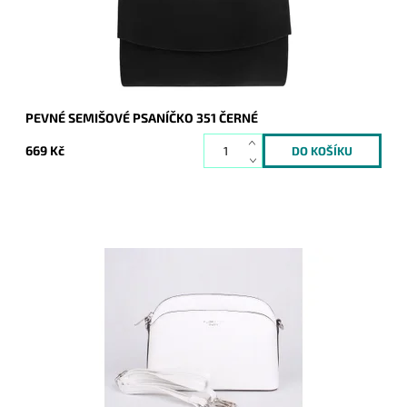
Značka:
ROMINA&CO
Záruka:
2 roky
PEVNÉ SEMIŠOVÉ PSANÍČKO 351 ČERNÉ
669 Kč
Malá elegantní volnočasová crossbody kabelka od značky
FLORA&CO držící svůj tvar v bílé barvě.
Dostupnost:
Skladem
Kód:
16850
Značka:
FLORA&CO
Záruka:
2 roky