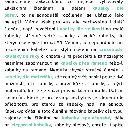
samozřejmě zákazníkům, co nejlépe vyhovovaly.
Základním členěním je dělení
kabelky dle
barev
,
to nejjednodušší rozčlenění se ukázalo jako
nejlepší. Máme však pro Vás ale nachystáno i další
členění, např. rozdělení
kabelky dle velikosti
na malé
kabelky, středně velké kabelky a velké kabelky, do
kterých se vejde formát A4. Věříme, že nepohrdnete ani
rozdělením kabelek dle stylu nošení na
crossbody
,
kabelky do ruky
či chcete-li na předloktí a samozřejmě
nesmíme zapomenout na
kabelky přes rameno
nebo-li
kabelky na rameno. Nemůže chybět stručné členění -
kabelky dle materiálu
, kde reálný svět nabízí pouze dvě
možnosti, a to kabelky z pravé kůže a kabelky z jiných
materiálů, které se snaží pravou kůži nahradit. Dalším
členěním, které je pro eshop nezbytné, je členění dle
příležitosti, pro kterou se kabelky hodí, na eshopu
KabelkyproVás je toto členění názváno kabelky dle typu.
Najdete zde člěnění na
kabelky společenské
, dále
na
elegantní kabelky
, kabelky plesové, chcete-li spíše