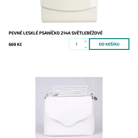
Záruka:
2 roky
PEVNÉ LESKLÉ PSANÍČKO 214A SVĚTLEBÉŽOVÉ
669 Kč
Malá kožená crossbody kabelka značky Vera Pelle v bílé
barvě s uzavíráním na klopu a zip.
Dostupnost:
Skladem
Kód:
9772
Značka:
Vera Pelle
Záruka:
2 roky