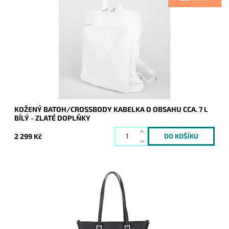
Kožený batoh 7750 střední až velké velikosti, který se díky
posuvným popruhům dá nosit i jako crossbody kabelka.
Dostupnost:
Skladem
Kód:
19979
Značka:
Vera Pelle
Záruka:
2 roky
KOŽENÝ BATOH/CROSSBODY KABELKA O OBSAHU CCA. 7 L
BÍLÝ - ZLATÉ DOPLŇKY
2 299 Kč
Pevná elegantní kabelka FLORA&CO, která drží stále svůj tvar,
díky pevnému materiálu, ze kterého je vyrobena.
Dostupnost:
Skladem
Kód:
1432
Značka:
FLORA&CO