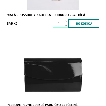
MALÁ CROSSBODY KABELKA FLORA&CO 2543 BÍLÁ
849 Kč
Elegantní lesklé pevné psaníčko v černé barvě je nezbytným
doplňkem a doprovodí ženu nejen do společnosti.
Dostupnost:
Skladem
Kód:
16711
Značka:
ROMINA&CO
Záruka:
2 roky
PLESOVÉ PEVNÉ LESKLÉ PSANÍČKO 251 ČERNÉ