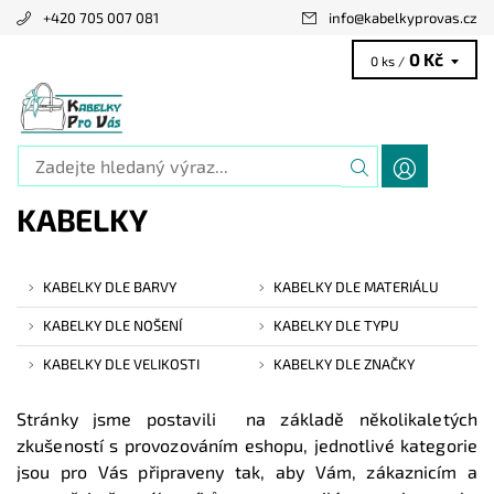
+420 705 007 081
info
@
kabelkyprovas.cz
0 Kč
0 ks /
KABELKY
KABELKY DLE BARVY
KABELKY DLE MATERIÁLU
KABELKY DLE NOŠENÍ
KABELKY DLE TYPU
KABELKY DLE VELIKOSTI
KABELKY DLE ZNAČKY
Stránky jsme postavili na základě několikaletých
zkušeností s provozováním eshopu, jednotlivé kategorie
jsou pro Vás připraveny tak, aby Vám, zákaznicím a