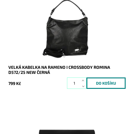
Jedna z nejprodávanějších kabelek roku 2024 a 2025 je zpět
a v novém designu - je doplněna o aplikaci značky na čelní
straně kabelky.
Dostupnost:
Skladem
Kód:
20939
Značka:
ROMINA&CO
Záruka:
2 roky
VELKÁ KABELKA NA RAMENO I CROSSBODY ROMINA
D572/25 NEW ČERNÁ
799 Kč
Elegantní semišové pevné psaníčko v černé barvě je
oblíbeným doplňkem a doprovodí ženu nejen do společnosti.
Dostupnost:
Skladem
Kód:
9200