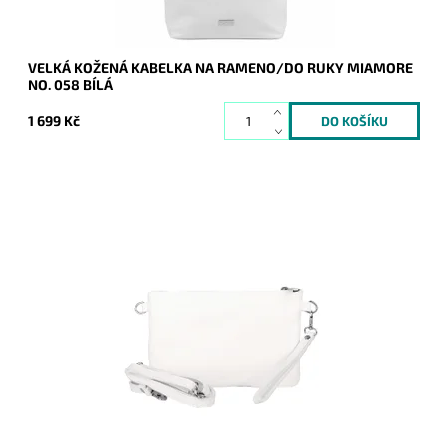
VELKÁ KOŽENÁ KABELKA NA RAMENO/DO RUKY MIAMORE
NO. 058 BÍLÁ
1 699 Kč
Malá kožená bílá crossbody kabelka značky Borse in Pelle,
kterou lze využívat i díky krátkému uchu jako psaníčko.
Dostupnost:
Momentálně nedostupné
Kód:
21043
Značka:
Borse in pelle
Záruka:
2 roky