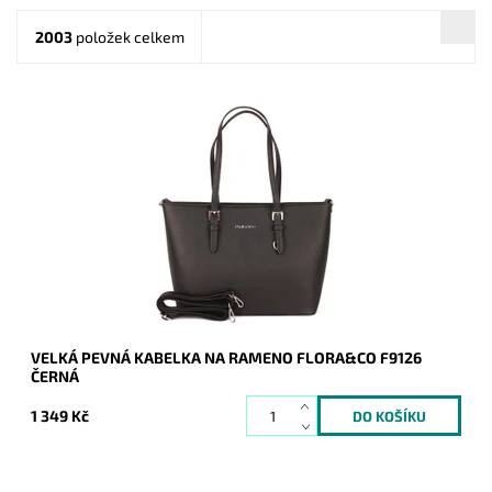
2003
položek celkem
Pevná velká elegantní kabelka do ruky i na rameno značky
FLORA&CO se stříbrnými doplňky.
Dostupnost:
Skladem
Kód:
1429
Značka:
FLORA&CO
Záruka:
2 roky
VELKÁ PEVNÁ KABELKA NA RAMENO FLORA&CO F9126
ČERNÁ
1 349 Kč