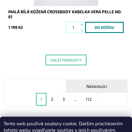
MALÁ BÍLÁ KOŽENÁ CROSSBODY KABELKA VERA PELLE NO.
61
1 199 Kč
DALŠÍ PRODUKTY
Následující
1
2
3
...
112
Tento web používá soubory cookie. Dalším procházením
Heureka.cz
|
Zboží.cz
|
Oázakabelek
tohoto webu vyjadřujete souhlas s jejich používáním.