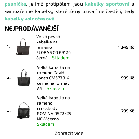
psaníčka
,
jejímž protipólem jsou
kabelky sportovní
a
samozřejmě kabelky, které ženy užívají nejčastěji, tedy
kabelky volnočasové
.
NEJPRODÁVANĚJŠÍ
Velká pevná
kabelka na
1.
rameno
1 349 Kč
FLORA&CO F9126
černá
–
Skladem
Velká kabelka na
rameno David
2.
Jones CM6738-4
999 Kč
černá na formát
A4
–
Skladem
Velká kabelka na
rameno i
crossbody
3.
799 Kč
ROMINA D572/25
NEW černá
–
Skladem
Zobrazit více