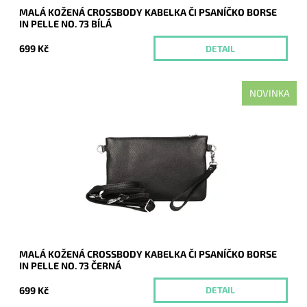
MALÁ KOŽENÁ CROSSBODY KABELKA ČI PSANÍČKO BORSE
IN PELLE NO. 73 BÍLÁ
699 Kč
DETAIL
NOVINKA
Malá kožená černá crossbody kabelka značky Borse in Pelle,
kterou lze využívat i díky krátkému uchu jako psaníčko.
Dostupnost:
Momentálně nedostupné
Kód:
21042
Značka:
Borse in pelle
Záruka:
2 roky
MALÁ KOŽENÁ CROSSBODY KABELKA ČI PSANÍČKO BORSE
IN PELLE NO. 73 ČERNÁ
699 Kč
DETAIL