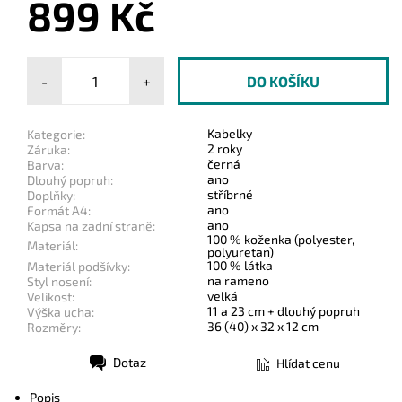
899 Kč
-
+
Kabelky
Kategorie:
2 roky
Záruka:
černá
Barva:
ano
Dlouhý popruh:
stříbrné
Doplňky:
ano
Formát A4:
ano
Kapsa na zadní straně:
100 % koženka (polyester,
Materiál:
polyuretan)
100 % látka
Materiál podšívky:
na rameno
Styl nosení:
velká
Velikost:
11 a 23 cm + dlouhý popruh
Výška ucha:
36 (40) x 32 x 12 cm
Rozměry:
Dotaz
Hlídat cenu
Tisk
Popis