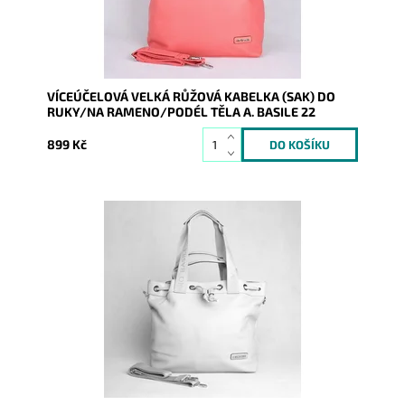
Záruka:
2 roky
VÍCEÚČELOVÁ VELKÁ RŮŽOVÁ KABELKA (SAK) DO
RUKY/NA RAMENO/PODÉL TĚLA A. BASILE 22
899 Kč
Moderní víceúčelová kabelka italské značky Antonio
Basile, kterou lze nosit v ruce, přes rameno, podél těla
či...
Dostupnost:
Skladem
Kód:
9975
Značka:
Antonio Basile (Itálie)
Záruka:
2 roky