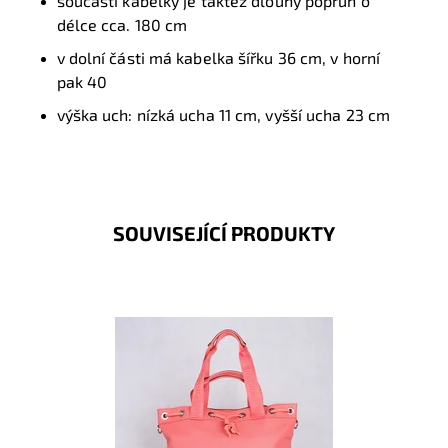
součástí kabelky je taktéž dlouhý popruh o
délce cca. 180 cm
v dolní části má kabelka šířku 36 cm, v horní
pak 40
výška uch: nízká ucha 11 cm, vyšší ucha 23 cm
SOUVISEJÍCÍ PRODUKTY
Moderní víceúčelová kabelka italské značky Antonio
Basile, kterou lze nosit v ruce, přes rameno, podél těla
či...
Dostupnost:
Skladem
Kód:
9974
Značka:
Antonio Basile (Itálie)