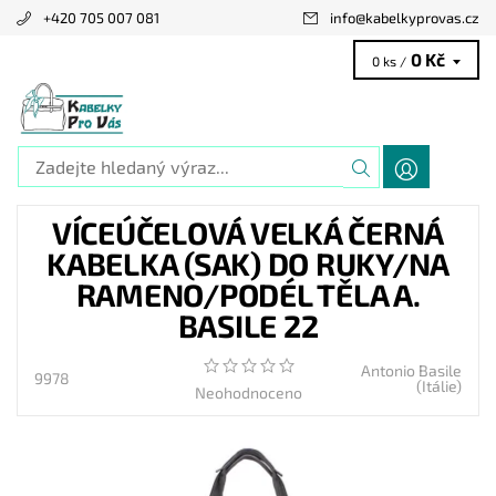
+420 705 007 081
info
@
kabelkyprovas.cz
0 Kč
0 ks /
VÍCEÚČELOVÁ VELKÁ ČERNÁ
KABELKA (SAK) DO RUKY/NA
RAMENO/PODÉL TĚLA A.
BASILE 22
Antonio Basile
9978
(Itálie)
Neohodnoceno