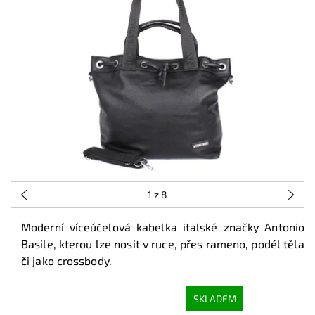
1
z 8
Moderní víceúčelová kabelka italské značky Antonio
Basile, kterou lze nosit v ruce, přes rameno, podél těla
či jako crossbody.
SKLADEM