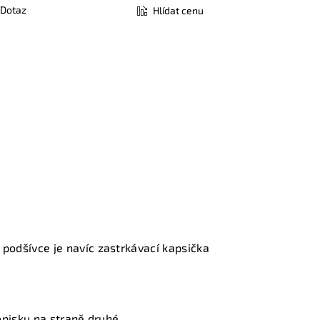
Dotaz
Hlídat cenu
 v podšívce je navíc zastrkávací kapsička
opisku na straně druhé