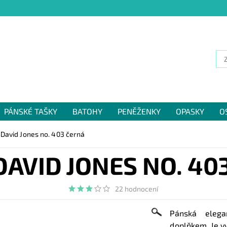
PÁNSKÉ TAŠKY
BATOHY
PENĚŽENKY
OPASKY
O
NÁM
 David Jones no. 403 černá
DAVID JONES NO. 40
22 hodnocení
Pánská elega
doplňkem. Je v