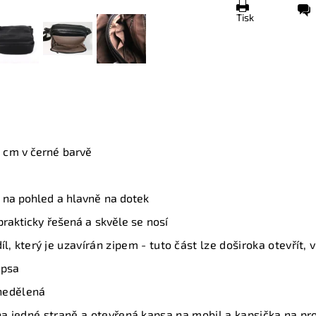
Tisk
7 cm v černé barvě
á na pohled a hlavně na dotek
prakticky řešená a skvěle se nosí
íl
, který je uzavírán zipem - tuto část lze doširoka otevřít,
apsa
 nedělená
 na jedné straně a otevřená kapsa na mobil a kapsička na pr