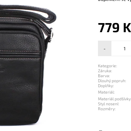
779 
-
Kategorie:
Záruka:
Barva:
Dlouhý popruh:
Doplňky:
Materiál:
Materiál podšívky
Styl nosení:
Rozměry: