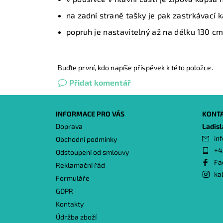
na zadní
straně tašky je pak zastrkávací
k
popruh
je nastavitelný až na délku
130 cm
Buďte první, kdo napíše příspěvek k této položce.
Přidat komentář
INFORMACE PRO VÁS
KONT
Doprava
Ladis
inf
Obchodní podmínky
+4
Odstoupení od smlouvy
Fa
Reklamační řád
ka
Formuláře
GDPR
Kontakty
Údržba zboží