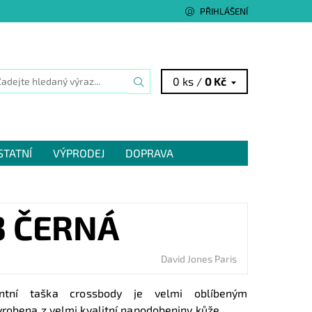
PŘIHLÁŠENÍ
0 ks /
0 Kč
STATNÍ
VÝPRODEJ
DOPRAVA
3 ČERNÁ
David Jones Paris
ntní taška crossbody je velmi oblíbeným
yrobena z velmi kvalitní napodobeniny kůže.