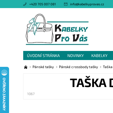
+420 705 007 081
info
@
kabelkyprovas.cz
ÚVODNÍ STRÁNKA
NOVINKY
KABELKY
OBCHODNÍ PODMÍNKY
GDPR
NAPIŠTE 
Pánské tašky
Pánské crossbody tašky
Taška
TAŠKA 
1067