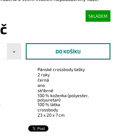
SKLADEM
Kč
+
Pánské crossbody tašky
2 roky
černá
ano
stříbrné
100 % koženka (polyester,
polyuretan)
100 % látka
:
crossbody
23 x 20 x 7 cm