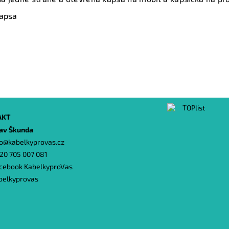
apsa
AKT
lav Škunda
o
@
kabelkyprovas.cz
20 705 007 081
cebook KabelkyproVas
belkyprovas