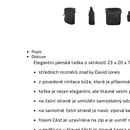
Popis
Diskuze
Elegantní pánská taška o velikosti 23 x 20 x 
středních rozměrů značky David Jones
z povedené imitace kůže, která je příjemn
taška je nejen elegantní, ale hlavně velmi 
na čelní
straně je umístěn
samostatný odd
n
a
samotné
čelní straně
je navíc
zipová k
h
lavní část
je uzavírána
na zip
a je uvnitř
v podšívce v hlavní části je zipová kapsa