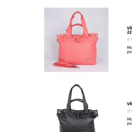
VÍ
22
Mo
po
VÍ
Mo
po