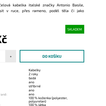
čelová kabelka italské značky Antonio Basile,
sit v ruce, přes rameno, podél těla či jako
SKLADEM
Kč
+
Kabelky
2 roky
šedá
ano
stříbrné
ano
ano
raně:
100 % koženka (polyester,
polyuretan)
100 % látka
: