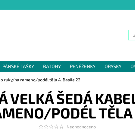
PÁNSKÉ TAŠKY
BATOHY
PENĚŽENKY
OPASKY
O
NÁM
do ruky/na rameno/podél těla A. Basile 22
Á VELKÁ ŠEDÁ KABEL
MENO/PODÉL TĚLA A
Neohodnoceno