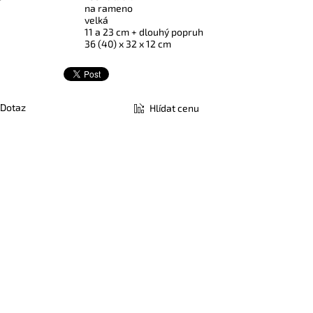
na rameno
velká
11 a 23 cm + dlouhý popruh
36 (40) x 32 x 12 cm
Dotaz
Hlídat cenu