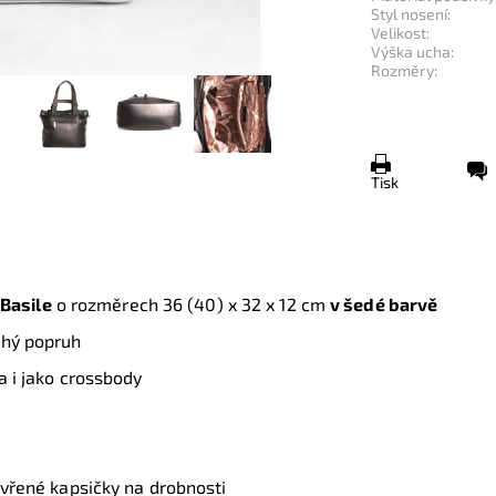
Styl nosení:
Velikost:
Výška ucha:
Rozměry:
Tisk
Basile
o rozměrech 36 (40) x 32 x 12 cm
v šedé barvě
uhý popruh
a i jako crossbody
evřené kapsičky na drobnosti