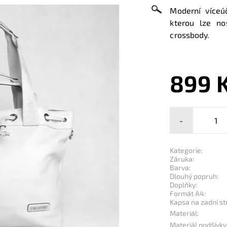
Moderní víceú
kterou lze no
crossbody.
899 
-
Kategorie:
Záruka:
Barva:
Dlouhý popruh:
Doplňky:
Formát A4:
Kapsa na zadní st
Materiál:
Materiál podšívky