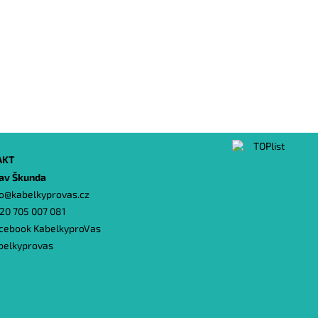
AKT
lav Škunda
o
@
kabelkyprovas.cz
20 705 007 081
cebook KabelkyproVas
belkyprovas