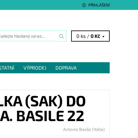
PŘIHLÁŠENÍ
0 ks /
0 Kč
STATNÍ
VÝPRODEJ
DOPRAVA
KA (SAK) DO
. BASILE 22
Antonio Basile (Itálie)