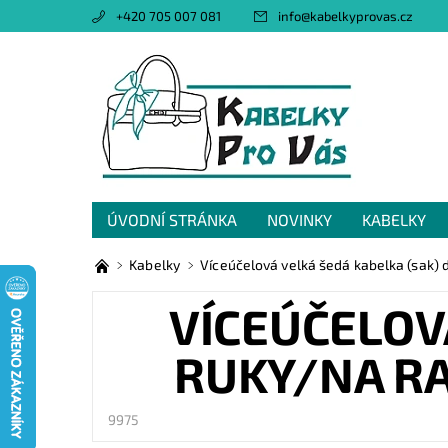
+420 705 007 081
info
@
kabelkyprovas.cz
ÚVODNÍ STRÁNKA
NOVINKY
KABELKY
OBCHODNÍ PODMÍNKY
GDPR
NAPIŠTE 
Kabelky
Víceúčelová velká šedá kabelka (sak) 
VÍCEÚČELOV
RUKY/NA RA
9975