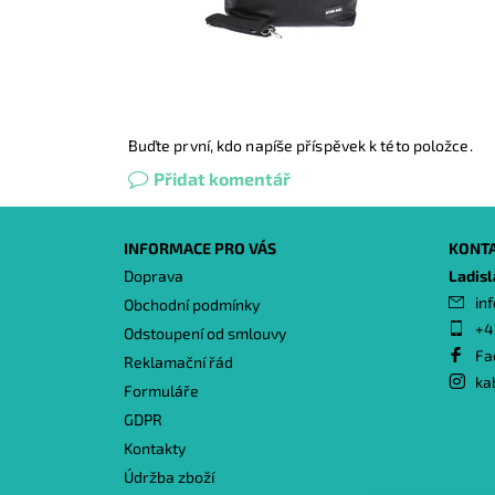
Buďte první, kdo napíše příspěvek k této položce.
Přidat komentář
INFORMACE PRO VÁS
KONT
Doprava
Ladis
inf
Obchodní podmínky
+4
Odstoupení od smlouvy
Fa
Reklamační řád
ka
Formuláře
GDPR
Kontakty
Údržba zboží