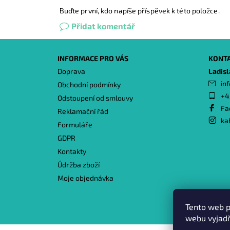
Buďte první, kdo napíše příspěvek k této položce.
Přidat komentář
INFORMACE PRO VÁS
KONT
Doprava
Ladis
inf
Obchodní podmínky
+4
Odstoupení od smlouvy
Fa
Reklamační řád
ka
Formuláře
GDPR
Kontakty
Údržba zboží
Moje objednávka
Tento web p
webu vyjadř