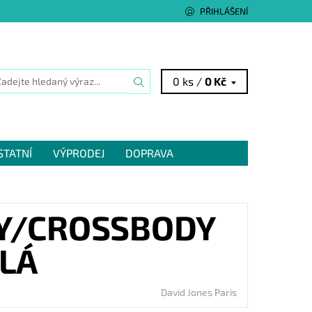
PŘIHLÁŠENÍ
0 ks /
0 Kč
STATNÍ
VÝPRODEJ
DOPRAVA
KY/CROSSBODY
ÍLÁ
David Jones Paris