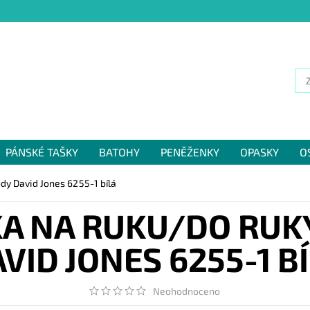
PÁNSKÉ TAŠKY
BATOHY
PENĚŽENKY
OPASKY
O
NÁM
dy David Jones 6255-1 bílá
A NA RUKU/DO RU
VID JONES 6255-1 B
Neohodnoceno