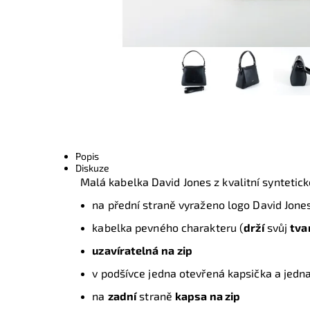
Popis
Diskuze
Malá kabelka David Jones z kvalitní syntetic
na přední straně vyraženo logo David Jone
kabelka pevného charakteru (
drží
svůj
tva
uzavíratelná na
zip
v podšívce jedna otevřená kapsička a jedn
na
zadní
straně
kapsa na zip