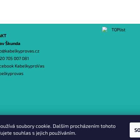
AKT
lav Škunda
o
@
kabelkyprovas.cz
20 705 007 081
cebook KabelkyproVas
belkyprovas
Heureka.cz
|
Zboží.cz
|
Oázakabelek
oužívá soubory cookie. Dalším procházením tohoto
S
ujete souhlas s jejich používáním.