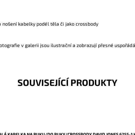
o nošení kabelky podél těla či jako crossbody
tografie v galerii jsou ilustrační a zobrazují přesné uspořádán
SOUVISEJÍCÍ PRODUKTY
LÁ KABELKA NA RUKU/DO RUKY/CROSSBODY DAVID JONES 6255-1