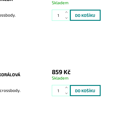
Skladem
rossbody.
859 Kč
 KORÁLOVÁ
Skladem
 crossbody.