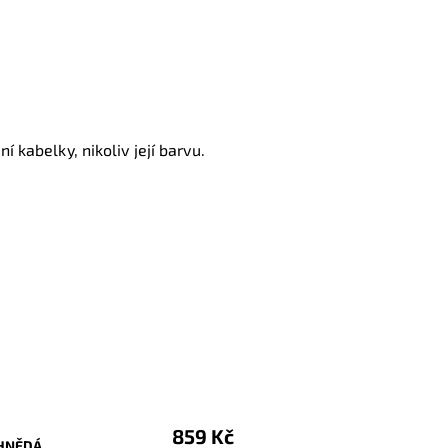
í kabelky, nikoliv její barvu.
859 Kč
 HNĚDÁ