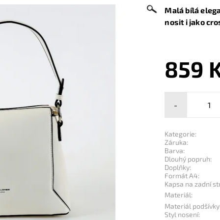
Malá bílá elega
nosit i jako cr
859 
-
Kategorie:
Záruka:
Barva:
Dlouhý popruh:
Doplňky:
Formát A4:
Kapsa na zadní st
Materiál:
Materiál podšívky
Styl nosení: