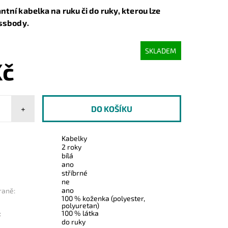
ntní kabelka na ruku či do ruky, kterou lze
ossbody.
SKLADEM
Kč
+
Kabelky
2 roky
bílá
ano
stříbrné
ne
ano
raně:
100 % koženka (polyester,
polyuretan)
100 % látka
:
do ruky