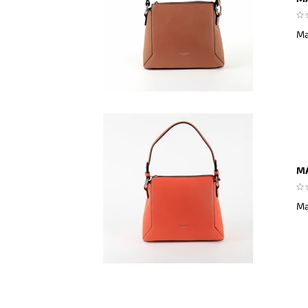
Ma
MA
Ma