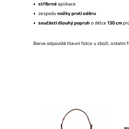
stříbrné
aplikace
zespodu
nožky proti oděru
součástí dlouhý popruh
o délce
130 cm
pr
Barva odpovídá hlavní fotce u zboží, ostatní fo
MA