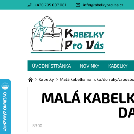
+420 705 007 081
info
@
kabelkyprovas.cz
ÚVODNÍ STRÁNKA
NOVINKY
KABELKY
OBCHODNÍ PODMÍNKY
GDPR
NAPIŠTE 
Kabelky
Malá kabelka na ruku/do ruky/crossbo
MALÁ KABELK
DA
8300