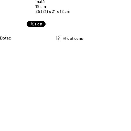
malá
15 cm
26 (21) x 21 x 12 cm
Dotaz
Hlídat cenu