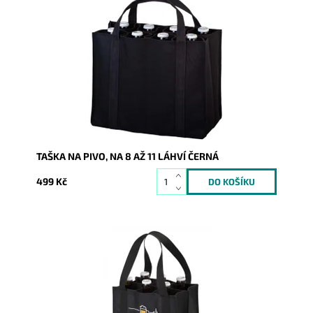
Taška pro 8-11 lahví piva o obsahu 0,5 l v černé barvě.
Dostupnost:
Skladem
Kód:
9353
Značka:
DUP
Záruka:
2 roky
TAŠKA NA PIVO, NA 8 AŽ 11 LÁHVÍ ČERNÁ
499 Kč
Taška pro 6 lahví piva o obsahu 0,5 l v černé barvě.
Dostupnost:
Skladem
Kód:
9355
Značka:
DUP
Záruka:
2 roky