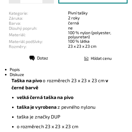
Pivní tašky
Kategorie:
2 roky
Záruka:
černá
Barva:
ne
Dlouhý popruh:
100 % nylon (polyester,
Materiál:
polyuretan)
100 % látka
Materiál podšívky:
23 x 23 x 23 cm
Rozměry:
Dotaz
Hlídat cenu
Tisk
Popis
Diskuze
Taška na pivo
o rozměrech 23 x 23 x 23 cm
v
černé barvě
velká černá taška na pivo
taška je vyrobena
z pevného nylonu
taška je značky DUP
o rozměrech 23 x 23 x 23 cm