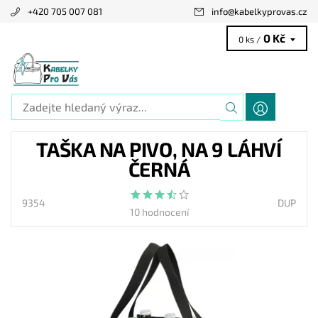
+420 705 007 081
info
@
kabelkyprovas.cz
0 Kč
0 ks /
TAŠKA NA PIVO, NA 9 LÁHVÍ
ČERNÁ
9354
DUP
10 hodnocení