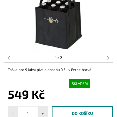
1
z 2
Taška pro 9 lahví piva o obsahu 0,5 l v černé barvě.
SKLADEM
549 Kč
-
+