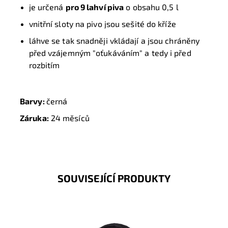
je určená
pro 9 lahví piva
o obsahu 0,5 l
vnitřní sloty na pivo jsou sešité do kříže
láhve se tak snadněji vkládají a jsou chráněny
před vzájemným "oťukáváním" a tedy i před
rozbitím
Barvy:
černá
Záruka:
24 měsíců
SOUVISEJÍCÍ PRODUKTY