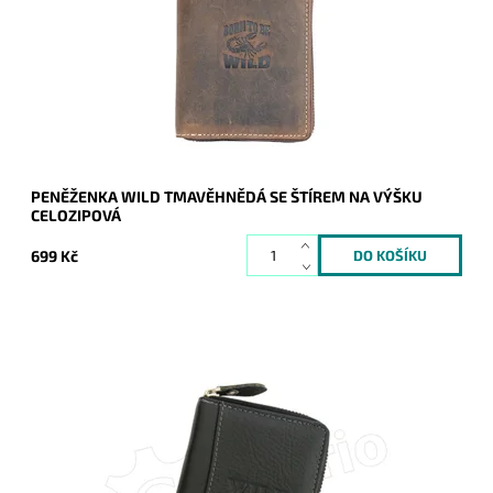
Dostupnost:
Skladem
Kód:
20137
Značka:
Wild
Záruka:
2 roky
PENĚŽENKA WILD TMAVĚHNĚDÁ SE ŠTÍREM NA VÝŠKU
CELOZIPOVÁ
699 Kč
Pánská kožená peněženka v černé barvě se zapínáním
"dokola" je stále více oblíbená nejen u mladších ročníků mužů.
Dostupnost:
Skladem
Kód:
16628