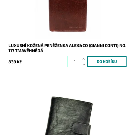
Dostupnost:
Skladem
Kód:
9450
Značka:
Gianni Conti
Záruka:
2 roky
LUXUSNÍ KOŽENÁ PENĚŽENKA ALEX&CO (GIANNI CONTI) NO.
117 TMAVĚHNĚDÁ
839 Kč
Černá kožená pánská peněženka Always Wild s vyraženým
logem a štírem na přední straně s uzavíráním na upínku.
Dostupnost:
Skladem
Kód:
8756
Značka:
Wild
Záruka:
2 roky