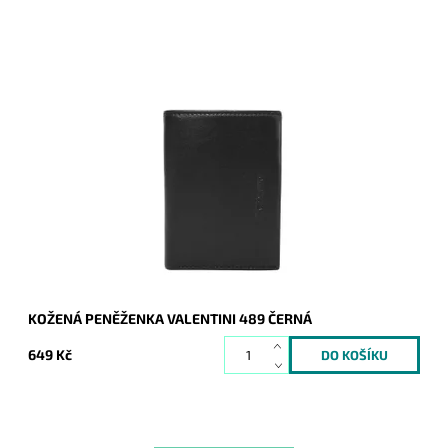
Velmi kvalitiní italská kožená peněženka zaujme nejednoho
moderního muže.
Dostupnost:
Skladem
Kód:
7751
Značka:
Valentini GINO
Záruka:
2 roky
KOŽENÁ PENĚŽENKA VALENTINI 489 ČERNÁ
649 Kč