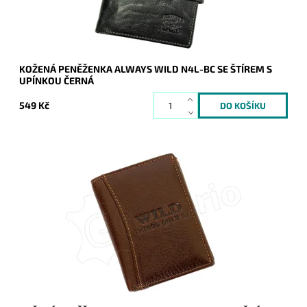
KOŽENÁ PENĚŽENKA ALWAYS WILD N4L-BC SE ŠTÍREM S
UPÍNKOU ČERNÁ
549 Kč
Kožená hnědá pánská peněženka Always Wild patří mezi
stálice v oblíbenosti. Kvalita a praktičnost za rozumnou cenu.
Dostupnost:
Skladem
Kód:
8752
Značka:
WILD things only !!!
Záruka:
2 roky