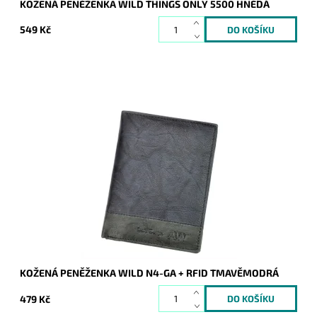
KOŽENÁ PENĚŽENKA WILD THINGS ONLY 5500 HNĚDÁ
549 Kč
Praktická, oblíbená, cenově dostupná tmavěmodrá kožená
pánská peněženka Always Wild, která je vybavena ochrannou
vrstvou RFID.
Dostupnost:
Skladem
Kód:
8661
Značka:
Wild
Záruka:
2 roky
KOŽENÁ PENĚŽENKA WILD N4-GA + RFID TMAVĚMODRÁ
479 Kč