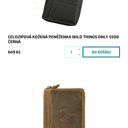
Značka:
WILD things only !!!
Záruka:
2 roky
CELOZIPOVÁ KOŽENÁ PENĚŽENKA WILD THINGS ONLY 5508
ČERNÁ
649 Kč
Celozipová chlapská peněženka se žralokem na přední
straně.
Dostupnost:
Skladem
Kód:
267
Značka:
Wild
Záruka:
2 roky