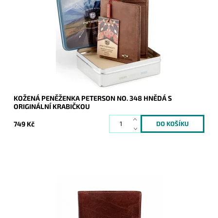
Hnědá pánská kožená peněženka Peterson, která je
dodávána v originální plechové krabičce.
Dostupnost:
Skladem
Kód:
19852
Značka:
Peterson
Záruka:
2 roky
KOŽENÁ PENĚŽENKA PETERSON NO. 348 HNĚDÁ S
ORIGINÁLNÍ KRABIČKOU
749 Kč
Luxusní kožená peněženka špičkové italské značky Gianni
Conti z modelové řady Alex&Co v tmavěhnědé barvě kůže je
orientována na výšku.