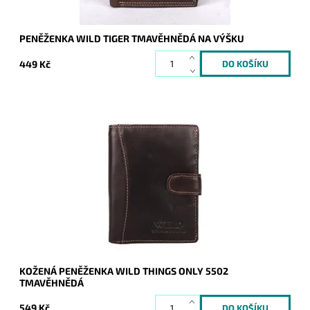
PENĚŽENKA WILD TIGER TMAVĚHNĚDÁ NA VÝŠKU
449 Kč
Kožená tmavěhnědá pánská peněženka Always Wild patří
mezi stálice v oblíbenosti. Kvalita a praktičnost za rozumnou
cenu.
Dostupnost:
Skladem
Kód:
20904
Značka:
WILD things only !!!
Záruka:
2 roky
KOŽENÁ PENĚŽENKA WILD THINGS ONLY 5502
TMAVĚHNĚDÁ
549 Kč