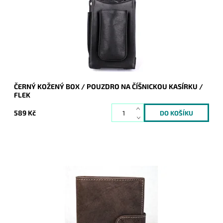
Dostupnost:
Skladem
Kód:
9922
Značka:
Bellugio
Záruka:
2 roky
ČERNÝ KOŽENÝ BOX / POUZDRO NA ČÍŠNICKOU KASÍRKU /
FLEK
589 Kč
Pevná kožená peněženka orientovaná na výšku s upínkou.
Dostupnost:
Skladem
Kód:
700
Značka:
Wild
Záruka:
2 roky