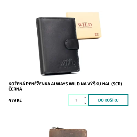
Černá kožená peněženka Always Wild orientovaná na výšku s
uzavíráním na upínku.
Dostupnost:
Skladem
Kód:
20903
Značka:
Wild
Záruka:
2 roky
KOŽENÁ PENĚŽENKA ALWAYS WILD NA VÝŠKU N4L (SCR)
ČERNÁ
479 Kč
Chlapská peněženka se štírem na čelní straně se zapínáním
na zip dokola.