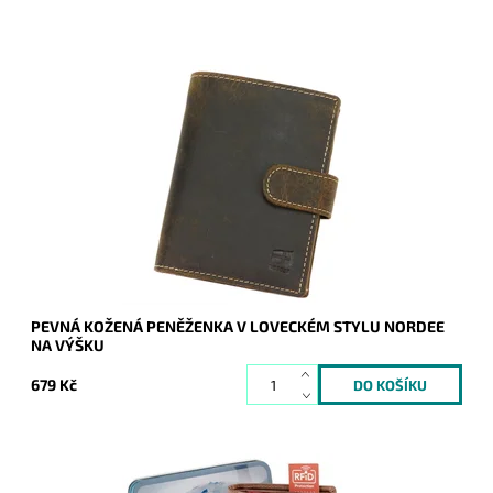
Hnědá kožená peněženka Nordee v loveckém stylu
orientovaná na výšku.
Dostupnost:
Skladem
Kód:
19958
Značka:
Nordee
Záruka:
2 roky
PEVNÁ KOŽENÁ PENĚŽENKA V LOVECKÉM STYLU NORDEE
NA VÝŠKU
679 Kč