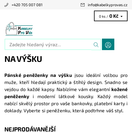
+420 705 007 081
info
@
kabelkyprovas.cz
0 Kč
0 ks /
NA VÝŠKU
Pánské peněženky na výšku
jsou ideální volbou pro
muže, kteří hledají praktický a štíhlý design. Snadno se
vejdou do každé kapsy. Nabízíme vám elegantní
kožené
peněženky
i moderní látkové kousky. Každý model
nabízí skvělý prostor pro vaše bankovky, platební karty i
doklady. Vyberte si peněženku, která podtrhne váš styl.
NEJPRODÁVANĚJŠÍ