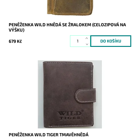
PENĚŽENKA WILD HNĚDÁ SE ŽRALOKEM (CELOZIPOVÁ NA
VÝŠKU)
679 Kč
Dostupnost:
Skladem
Kód:
250
Značka:
Wild
Záruka:
2 roky
PENĚŽENKA WILD TIGER TMAVĚHNĚDÁ