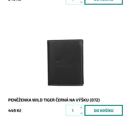
Pevná kožená peněženka orientovaná na výšku bez zavírání.
Logo Wild Tiger je vytlačeno uprostřed přední části
peněženky.
Dostupnost:
Skladem
Kód:
20936
Značka:
Wild
Záruka:
2 roky
PENĚŽENKA WILD TIGER ČERNÁ NA VÝŠKU (072)
449 Kč