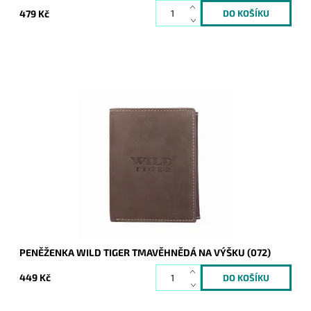
479 Kč
Pevná kožená peněženka orientovaná na výšku bez zavírání.
Logo Wild Tiger je vytlačeno uprostřed přední části
peněženky.
Dostupnost:
Skladem
Kód:
20935
Značka:
Wild
Záruka:
2 roky
PENĚŽENKA WILD TIGER TMAVĚHNĚDÁ NA VÝŠKU (072)
449 Kč