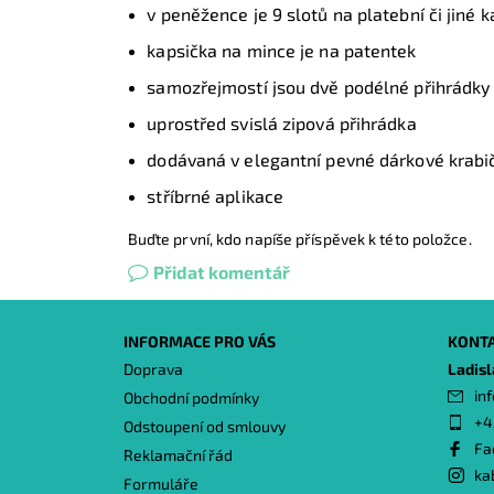
v peněžence je 9 slotů na platební či jiné 
kapsička na mince je na patentek
samozřejmostí jsou dvě podélné přihrádky
uprostřed svislá zipová přihrádka
dodávaná v elegantní pevné dárkové krabi
stříbrné aplikace
Buďte první, kdo napíše příspěvek k této položce.
Přidat komentář
INFORMACE PRO VÁS
KONT
Doprava
Ladis
inf
Obchodní podmínky
+4
Odstoupení od smlouvy
Fa
Reklamační řád
ka
Formuláře