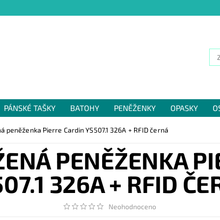
PÁNSKÉ TAŠKY
BATOHY
PENĚŽENKY
OPASKY
O
NÁM
á peněženka Pierre Cardin YS507.1 326A + RFID černá
ŽENÁ PENĚŽENKA PI
07.1 326A + RFID Č
Neohodnoceno