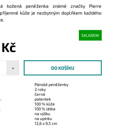
ká kožená peněženka známé značky Pierre
i příjemné kůže je nezbytným doplňkem každého
e.
SKLADEM
 Kč
+
Pánské peněženky
2 roky
černá
patentek
:
100 % kůže
100 % látka
:
na výšku
na upínku
12,6 x 9,5 cm