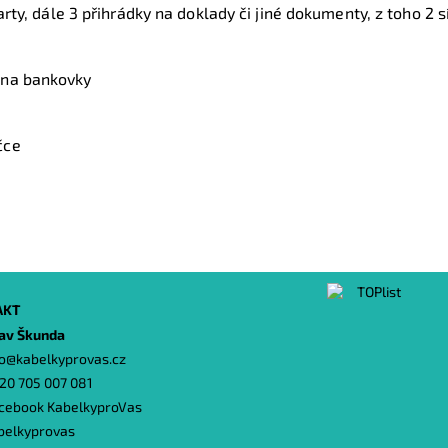
karty, dále 3 přihrádky na doklady či jiné dokumenty, z toho 2 
 na bankovky
čce
AKT
lav Škunda
o
@
kabelkyprovas.cz
20 705 007 081
cebook KabelkyproVas
belkyprovas