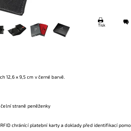
Tisk
ech
12,6 x 9,5 cm
v černé barvě.
čelní straně peněženky
FID chránící platební karty a doklady před identifikací pom