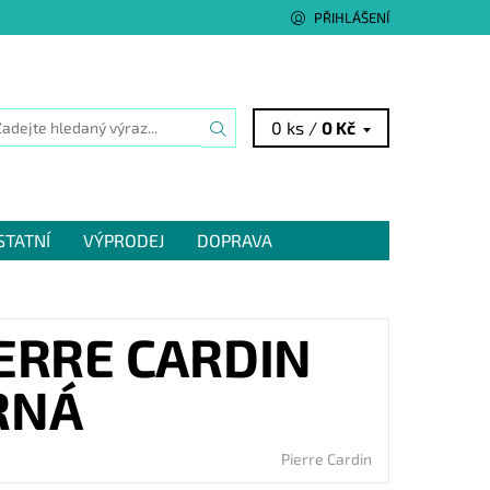
PŘIHLÁŠENÍ
0 ks /
0 Kč
STATNÍ
VÝPRODEJ
DOPRAVA
ERRE CARDIN
ERNÁ
Pierre Cardin