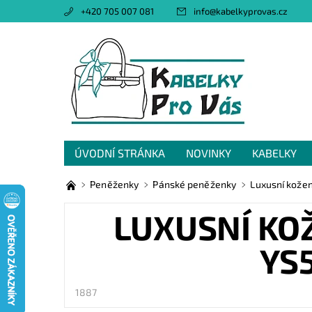
+420 705 007 081
info
@
kabelkyprovas.cz
ÚVODNÍ STRÁNKA
NOVINKY
KABELKY
OBCHODNÍ PODMÍNKY
GDPR
NAPIŠTE 
Peněženky
Pánské peněženky
Luxusní kožen
LUXUSNÍ KO
YS5
1887