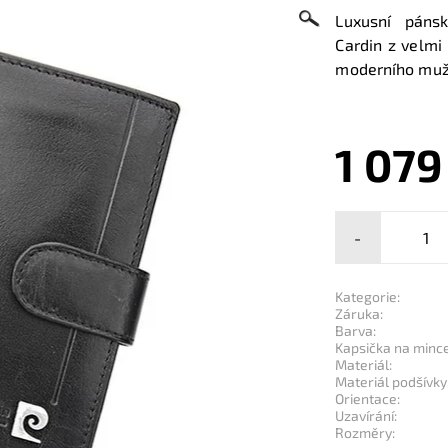
Luxusní páns
Cardin z velm
moderního muž
1 079
-
Kategorie:
Záruka:
Barva:
Kapsička na mince
Materiál:
Materiál podšívky
Orientace:
Uzavírání:
Rozměry: