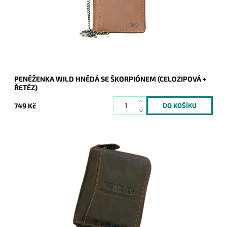
Záruka:
2 roky
PENĚŽENKA WILD HNĚDÁ SE ŠKORPIÓNEM (CELOZIPOVÁ +
ŘETĚZ)
749 Kč
Pánská kožená peněženka v tmavěhnědé barvě se zapínáním
"dokola" je stále více oblíbená nejen u mladších ročníků mužů.
Dostupnost:
Skladem
Kód:
21025
Značka:
WILD things only !!!
Záruka:
2 roky