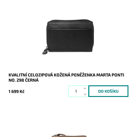
Celozipová kožená peněženka značky Marta Ponti je kvalita,
luxus i praktičnosti.
Dostupnost:
Skladem
Kód:
8747
Značka:
Marta Ponti
Záruka:
2 roky
KVALITNÍ CELOZIPOVÁ KOŽENÁ PENĚŽENKA MARTA PONTI
NO. 298 ČERNÁ
1 699 Kč
Chlapská peněženka se žralokem na čelní straně se