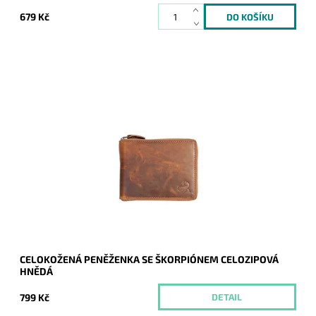
679 Kč
Celozipová kvalitní hnědá pevná kožená peněženka s
vyraženým škorpionem na přední straně.
Dostupnost:
Momentálně nedostupné
Kód:
8996
Značka:
Wild
Záruka:
2 roky
CELOKOŽENÁ PENĚŽENKA SE ŠKORPIÓNEM CELOZIPOVÁ
HNĚDÁ
799 Kč
DETAIL