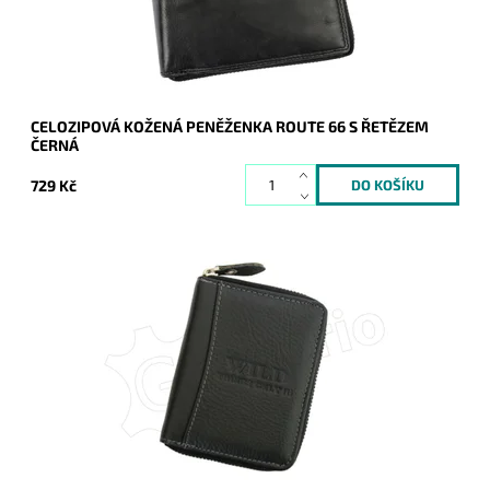
Záruka:
2 roky
CELOZIPOVÁ KOŽENÁ PENĚŽENKA ROUTE 66 S ŘETĚZEM
ČERNÁ
729 Kč
Pánská kožená peněženka v černé barvě se zapínáním
"dokola" je stále více oblíbená nejen u mladších ročníků mužů.
Dostupnost:
Skladem
Kód:
16628
Značka:
WILD things only !!!
Záruka:
2 roky