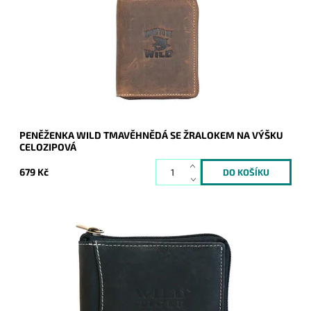
zapínáním na zip dokola.
Dostupnost:
Skladem
Kód:
7627
Značka:
Wild
Záruka:
2 roky
PENĚŽENKA WILD TMAVĚHNĚDÁ SE ŽRALOKEM NA VÝŠKU
CELOZIPOVÁ
679 Kč
Kvalitní kožená peněženka Wild Tiger se zapínáním dokola na
kovový zip.
Dostupnost:
Skladem
Kód:
712
Značka:
Wild
Záruka:
2 roky