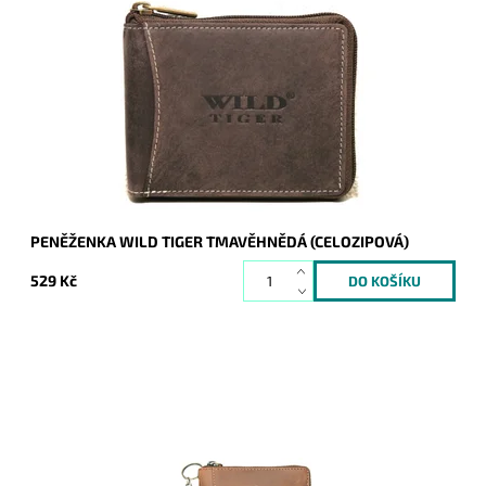
Kvalitní kožená peněženka Wild Tiger se zapínáním dokola na
kovový zip.
Dostupnost:
Skladem
Kód:
710
Značka:
Wild
Záruka:
2 roky
PENĚŽENKA WILD TIGER TMAVĚHNĚDÁ (CELOZIPOVÁ)
529 Kč
Dostupnost:
Skladem
Kód:
157
Značka:
Wild