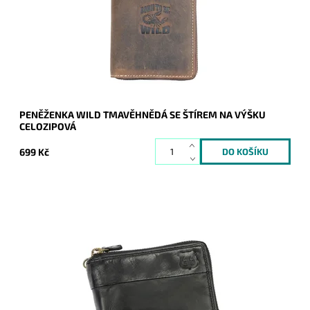
Dostupnost:
Skladem
Kód:
20137
Značka:
Wild
Záruka:
2 roky
PENĚŽENKA WILD TMAVĚHNĚDÁ SE ŠTÍREM NA VÝŠKU
CELOZIPOVÁ
699 Kč
Celozipová kvalitní černá pevná kožená peněženka s řetězem
a s vyraženým logem značky Route 66 na přední straně.
Dostupnost:
Skladem
Kód:
17031
Značka:
Route 66