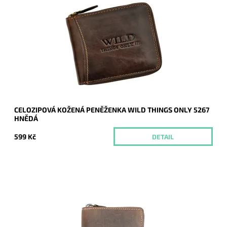
Pánská kožená peněženka v hnědé barvě se zapínáním
"dokola" je stále více oblíbená nejen u mladších ročníků mužů.
Dostupnost:
Momentálně nedostupné
Kód:
8866
Značka:
Wild
Záruka:
2 roky
CELOZIPOVÁ KOŽENÁ PENĚŽENKA WILD THINGS ONLY 5267
HNĚDÁ
599 Kč
DETAIL
Chlapská peněženka se štírem na čelní straně se zapínáním
na zip dokola.