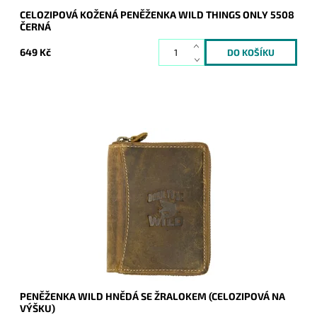
CELOZIPOVÁ KOŽENÁ PENĚŽENKA WILD THINGS ONLY 5508
ČERNÁ
649 Kč
Celozipová chlapská peněženka se žralokem na přední
straně.
Dostupnost:
Skladem
Kód:
267
Značka:
Wild
Záruka:
2 roky
PENĚŽENKA WILD HNĚDÁ SE ŽRALOKEM (CELOZIPOVÁ NA
VÝŠKU)