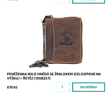
Celozipová hnědá kožená peněženka se žralokem na přední
straně a chlapským řetězem.
Dostupnost:
Skladem
Kód:
8848
Značka:
Wild
Záruka:
2 roky
PENĚŽENKA WILD HNĚDÁ SE ŽRALOKEM (CELOZIPOVÁ NA
VÝŠKU) + ŘETĚZ (100B257)
679 Kč