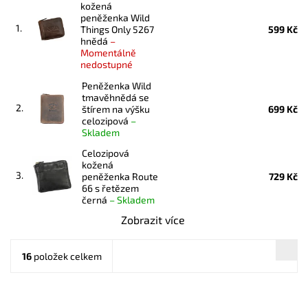
kožená
peněženka Wild
1.
Things Only 5267
599 Kč
hnědá
–
Momentálně
nedostupné
Peněženka Wild
tmavěhnědá se
2.
štírem na výšku
699 Kč
celozipová
–
Skladem
Celozipová
kožená
3.
peněženka Route
729 Kč
66 s řetězem
černá
–
Skladem
Zobrazit více
16
položek celkem