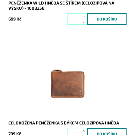
PENĚŽENKA WILD HNĚDÁ SE ŠTÍREM (CELOZIPOVÁ NA
VÝŠKU) - 100B258
699 Kč
Celozipová kvalitní hnědá pevná kožená peněženka s
vyraženým býkem na přední straně.
Dostupnost:
Skladem
Kód:
9052
Značka:
Wild
Záruka:
2 roky
CELOKOŽENÁ PENĚŽENKA S BÝKEM CELOZIPOVÁ HNĚDÁ
799 Kč