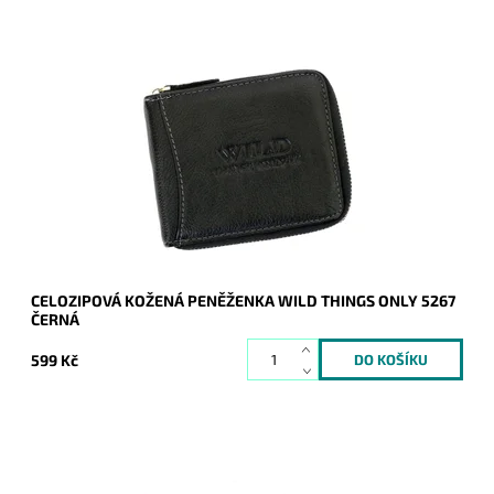
Pánská kožená peněženka v černé barvě se zapínáním
"dokola" je stále více oblíbená nejen u mladších ročníků mužů.
Dostupnost:
Skladem
Kód:
8865
Značka:
Wild
Záruka:
2 roky
CELOZIPOVÁ KOŽENÁ PENĚŽENKA WILD THINGS ONLY 5267
ČERNÁ
599 Kč