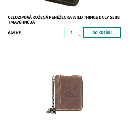
CELOZIPOVÁ KOŽENÁ PENĚŽENKA WILD THINGS ONLY 5508
TMAVĚHNĚDÁ
649 Kč
Kvalitní pánská kožená celozipová peněženka se štítem na
čelní straně.
Dostupnost:
Skladem
Kód:
16702
Značka:
Wild
Záruka:
2 roky