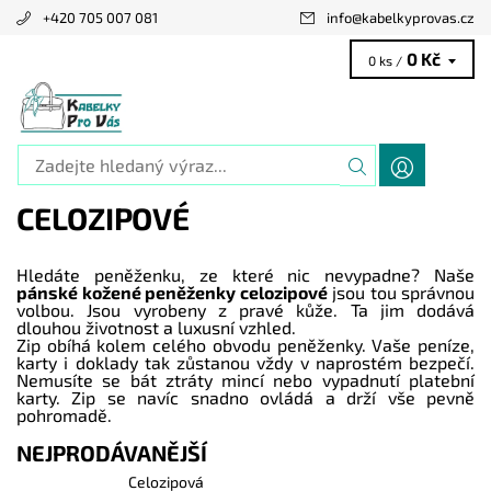
+420 705 007 081
info
@
kabelkyprovas.cz
0 Kč
0 ks /
CELOZIPOVÉ
Hledáte peněženku, ze které nic nevypadne? Naše
pánské kožené peněženky celozipové
jsou tou správnou
volbou. Jsou vyrobeny z pravé kůže. Ta jim dodává
dlouhou životnost a luxusní vzhled.
Zip obíhá kolem celého obvodu peněženky. Vaše peníze,
karty i doklady tak zůstanou vždy v naprostém bezpečí.
Nemusíte se bát ztráty mincí nebo vypadnutí platební
karty. Zip se navíc snadno ovládá a drží vše pevně
pohromadě.
NEJPRODÁVANĚJŠÍ
Celozipová