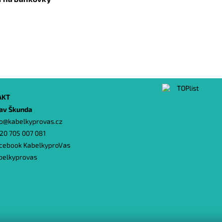
AKT
lav Škunda
o
@
kabelkyprovas.cz
20 705 007 081
cebook KabelkyproVas
belkyprovas