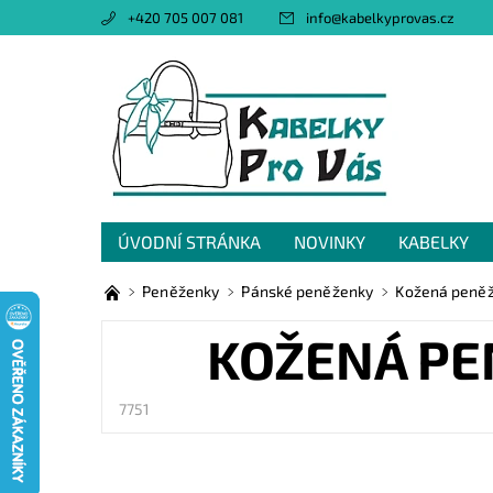
+420 705 007 081
info
@
kabelkyprovas.cz
ÚVODNÍ STRÁNKA
NOVINKY
KABELKY
OBCHODNÍ PODMÍNKY
GDPR
NAPIŠTE 
Peněženky
Pánské peněženky
Kožená peněž
KOŽENÁ PE
7751