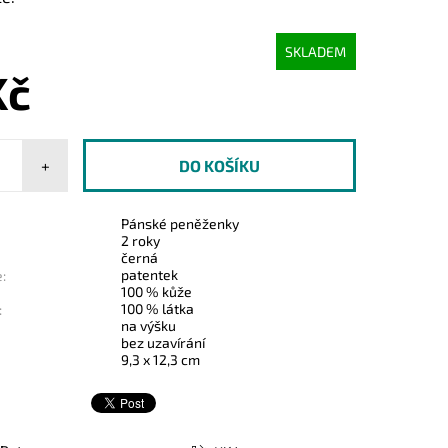
SKLADEM
Kč
+
Pánské peněženky
2 roky
černá
patentek
:
100 % kůže
100 % látka
:
na výšku
bez uzavírání
9,3 x 12,3 cm