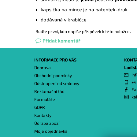
kapsička na mince je na patentek-druk
dodávaná v krabičce
Buďte první, kdo napíše příspěvek k této položce.
Přidat komentář
INFORMACE PRO VÁS
KONT
Doprava
Ladis
inf
Obchodní podmínky
+4
Odstoupení od smlouvy
Fa
Reklamační řád
ka
Formuláře
GDPR
Kontakty
Údržba zboží
Moje objednávka