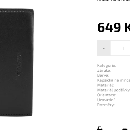
649 
-
Kategorie:
Záruka:
Barva:
Kapsička na mince
Materiál:
Materiál podšívky
Orientace:
Uzavírání:
Rozměry: