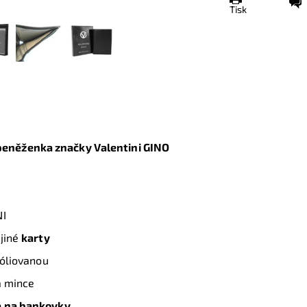
Tisk
 peněženka značky Valentini GINO
NI
 jiné
karty
fóliovanou
a mince
a na bankovky