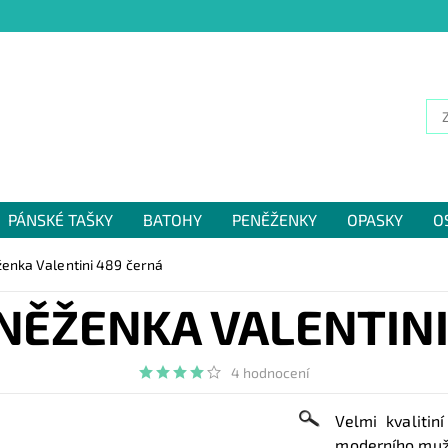
PÁNSKÉ TAŠKY
BATOHY
PENĚŽENKY
OPASKY
O
NÁM
enka Valentini 489 černá
NĚŽENKA VALENTINI
4 hodnocení
Velmi kvaliti
moderního mu