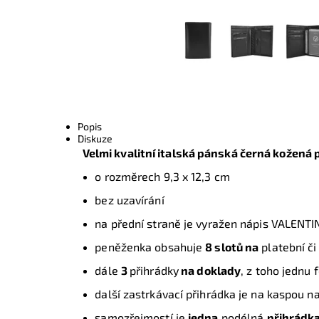
Popis
Diskuze
Velmi kvalitní italská pánská černá kožená
o rozměrech 9,3 x 12,3 cm
bez uzavírání
na přední straně je vyražen nápis VALENTI
peněženka obsahuje
8 slotů na
platební či
dále
3
přihrádky
na doklady
, z toho jednu 
další zastrkávací přihrádka je na kaspou n
samozřejmostí je
jedna
podélná
přihrádk