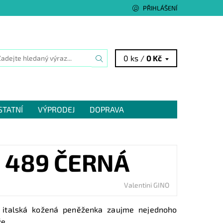
PŘIHLÁŠENÍ
0 ks /
0 Kč
STATNÍ
VÝPRODEJ
DOPRAVA
 489 ČERNÁ
Valentini GINO
ní italská kožená peněženka zaujme nejednoho
že.