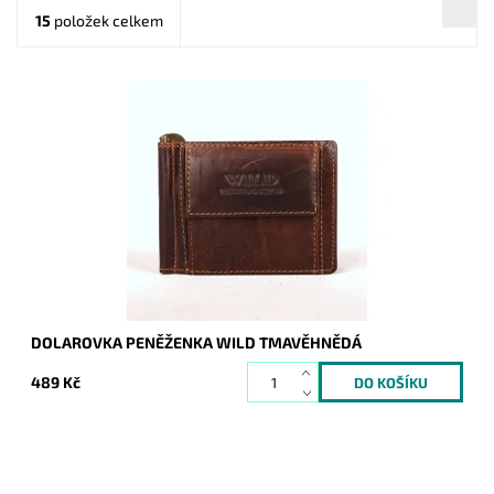
15
položek celkem
Velmi pevná odolná pánská kožená peněženka dolarovka
Wild Things only tmavěhnědé barvy.
Dostupnost:
Skladem
Kód:
876
Značka:
Wild
Záruka:
2 roky
DOLAROVKA PENĚŽENKA WILD TMAVĚHNĚDÁ
489 Kč