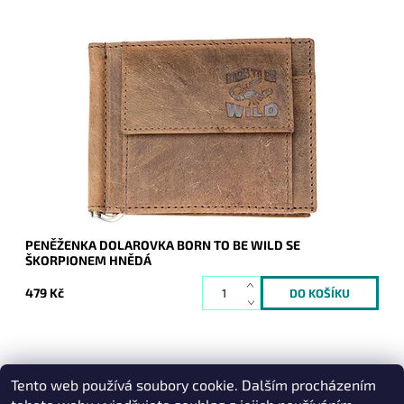
Velmi oblíbená, pevná, odolná pánská kožená peněženka
dolarovka "doprovází" muže každý den.
Dostupnost:
Skladem
Kód:
7636
Značka:
Wild
Záruka:
2 roky
PENĚŽENKA DOLAROVKA BORN TO BE WILD SE
ŠKORPIONEM HNĚDÁ
479 Kč
Tento web používá soubory cookie. Dalším procházením
Heureka.cz
|
Zboží.cz
|
Oázakabelek