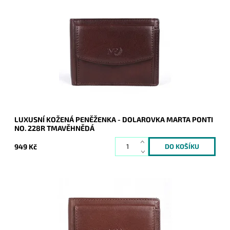
Dolarovka/peněženka Marta Ponti v tmavěhnědé barvě je
vyrobena z nejlepší kvalitní italské kůže.
Dostupnost:
Skladem
Kód:
9900
Značka:
Marta Ponti
Záruka:
2 roky
LUXUSNÍ KOŽENÁ PENĚŽENKA - DOLAROVKA MARTA PONTI
NO. 228R TMAVĚHNĚDÁ
949 Kč
Dolarovka/peněženka Marta Ponti v hnědé barvě je
vyrobena z nejlepší kvalitní italské kůže.
Dostupnost:
Skladem
Kód:
9899