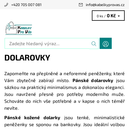
+420 705 007 081
info
@
kabelkyprovas.cz
0 Kč
0 ks /
DOLAROVKY
Zapomeňte na přeplněné a neforemné peněženky, které
Vám zbytečně zabírají místo.
Pánské dolarovky
jsou
sázkou na praktický minimalismus a dokonalou eleganci.
Jsou navržené přesně pro potřeby moderního muže.
Schováte do nich vše potřebné a v kapse o nich téměř
nevíte.
Pánské kožené dolarky
jsou tenké, minimalistické
peněženky se sponou na bankovky. Jsou ideální volbou