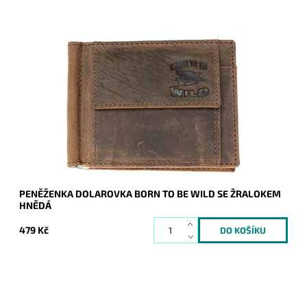
Velmi oblíbená, pevná, odolná pánská kožená peněženka
dolarovka "doprovází" muže každý den.
Dostupnost:
Skladem
Kód:
7637
Značka:
Wild
Záruka:
2 roky
PENĚŽENKA DOLAROVKA BORN TO BE WILD SE ŽRALOKEM
HNĚDÁ
479 Kč