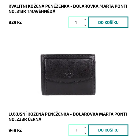
KVALITNÍ KOŽENÁ PENĚŽENKA - DOLAROVKA MARTA PONTI
NO. 313R TMAVĚHNĚDÁ
829 Kč
Dolarovka/peněženka Marta Ponti v černé barvě je vyrobena
z nejlepší kvalitní italské kůže.
Dostupnost:
Skladem
Kód:
9898
Značka:
Marta Ponti
Záruka:
2 roky
LUXUSNÍ KOŽENÁ PENĚŽENKA - DOLAROVKA MARTA PONTI
NO. 228R ČERNÁ
949 Kč