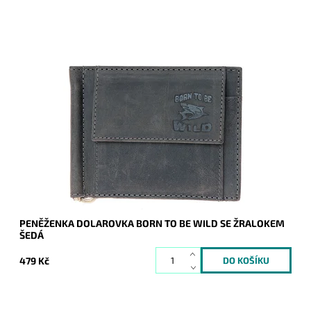
Velmi oblíbená, pevná, odolná pánská kožená peněženka
dolarovka "doprovází" muže každý den.
Dostupnost:
Skladem
Kód:
7638
Značka:
Wild
Záruka:
2 roky
PENĚŽENKA DOLAROVKA BORN TO BE WILD SE ŽRALOKEM
ŠEDÁ
479 Kč