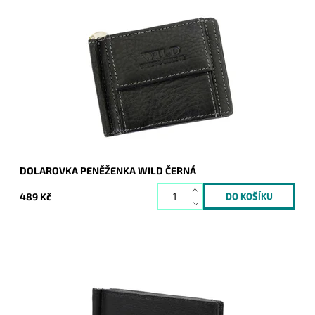
Velmi pevná odolná pánská kožená peněženka dolarovka
Wild Things only černé barvy.
Dostupnost:
Skladem
Kód:
684
Značka:
Wild
Záruka:
2 roky
DOLAROVKA PENĚŽENKA WILD ČERNÁ
489 Kč
Černá luxusní pánská kožená peněženka - dolarovka známé
značky Pierre Cardin z velmi příjemné, ale pevné kůže, je