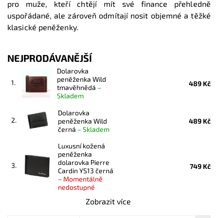
pro muže, kteří chtějí mít své finance přehledně
uspořádané, ale zároveň odmítají nosit objemné a těžké
klasické peněženky.
NEJPRODÁVANĚJŠÍ
Dolarovka
peněženka Wild
1.
489 Kč
tmavěhnědá
–
Skladem
Dolarovka
2.
peněženka Wild
489 Kč
černá
–
Skladem
Luxusní kožená
peněženka
dolarovka Pierre
3.
749 Kč
Cardin YS13 černá
–
Momentálně
nedostupné
Zobrazit více