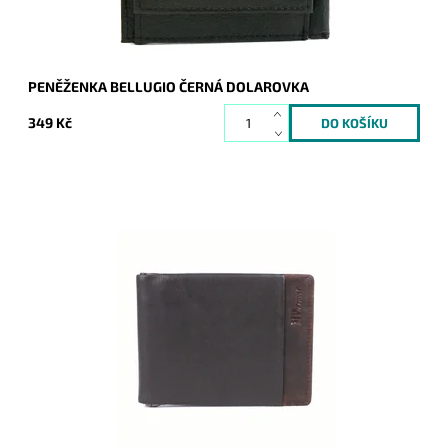
PENĚŽENKA BELLUGIO ČERNÁ DOLAROVKA
349 Kč
Dolarovka/peněženka Marta Ponti v tmavěhnědé barvě je
vyrobena z velmi kvalitní italské kůže.
Dostupnost:
Skladem
Kód:
9902
Značka:
Marta Ponti
Záruka:
2 roky