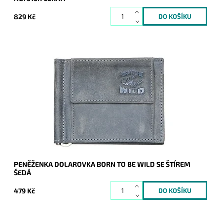
829 Kč
Velmi oblíbená, pevná, odolná pánská kožená peněženka
dolarovka "doprovází" muže každý den.
Dostupnost:
Skladem
Kód:
7639
Značka:
Wild
Záruka:
2 roky
PENĚŽENKA DOLAROVKA BORN TO BE WILD SE ŠTÍREM
ŠEDÁ
479 Kč