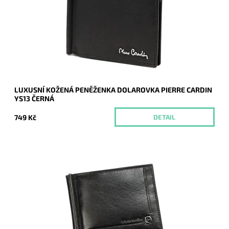
nezbytným doplňkem...
Dostupnost:
Momentálně nedostupné
Kód:
20294
Značka:
Pierre Cardin
Záruka:
2 roky
LUXUSNÍ KOŽENÁ PENĚŽENKA DOLAROVKA PIERRE CARDIN
YS13 ČERNÁ
749 Kč
DETAIL
Černá luxusní pánská kožená peněženka - dolarovka známé
značky Pierre Cardin z pevné hladké kůže, je nezbytným
doplňkem každého moderního muže.
Dostupnost:
Skladem
Kód:
16633
Značka:
Pierre Cardin
Záruka:
2 roky