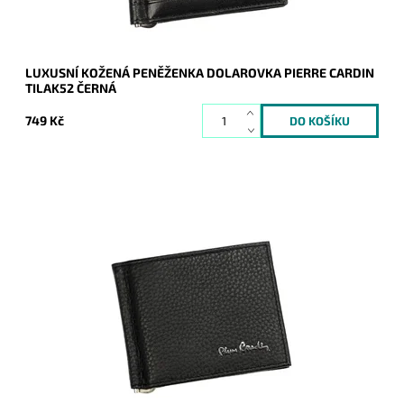
LUXUSNÍ KOŽENÁ PENĚŽENKA DOLAROVKA PIERRE CARDIN
TILAK52 ČERNÁ
749 Kč
Černá luxusní pánská kožená peněženka - dolarovka známé
značky Pierre Cardin z velmi příjemné, ale pevné kůže, je
nezbytným doplňkem...
Dostupnost:
Skladem
Kód:
16632
Značka:
Pierre Cardin
Záruka:
2 roky