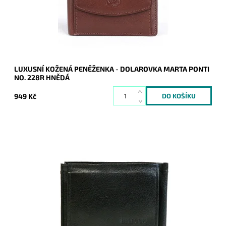
Značka:
Marta Ponti
Záruka:
2 roky
LUXUSNÍ KOŽENÁ PENĚŽENKA - DOLAROVKA MARTA PONTI
NO. 228R HNĚDÁ
949 Kč
Malá černá peněženka zvaná dolarovka bez uzavírání, která
má na přední straně kapsu na mince a uvnitř 6 slotů na
platební karty a sponu na bankovky.
Dostupnost:
Skladem
Kód:
693
Značka:
Bellugio
Záruka:
2 roky