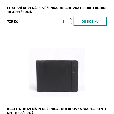
LUXUSNÍ KOŽENÁ PENĚŽENKA DOLAROVKA PIERRE CARDIN
TILAK11 ČERNÁ
729 Kč
Dolarovka/peněženka Marta Ponti v černé barvě je vyrobena
z velmi kvalitní italské kůže.
Dostupnost:
Skladem
Kód:
9901
Značka:
Marta Ponti
Záruka:
2 roky
KVALITNÍ KOŽENÁ PENĚŽENKA - DOLAROVKA MARTA PONTI
NO. 313R ČERNÁ