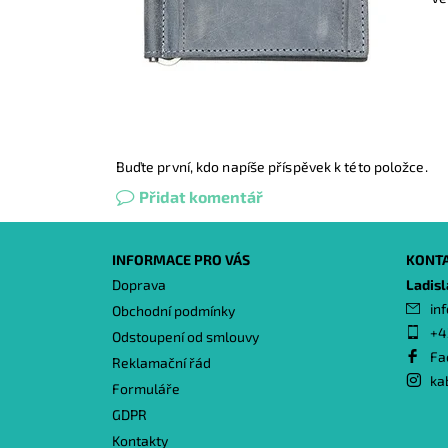
Buďte první, kdo napíše příspěvek k této položce.
Přidat komentář
INFORMACE PRO VÁS
KONT
Doprava
Ladis
inf
Obchodní podmínky
+4
Odstoupení od smlouvy
Fa
Reklamační řád
ka
Formuláře
GDPR
Kontakty