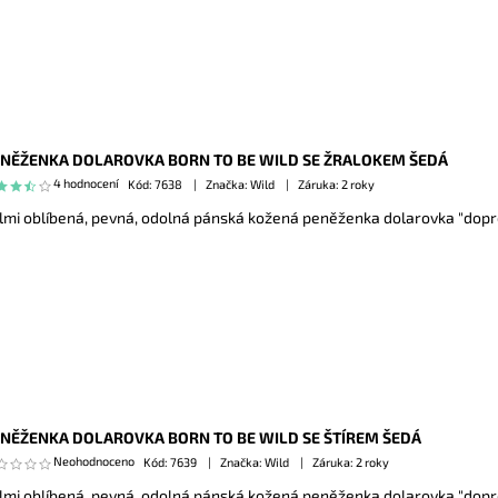
NĚŽENKA DOLAROVKA BORN TO BE WILD SE ŽRALOKEM ŠEDÁ
4 hodnocení
Kód:
7638
Značka: Wild
Záruka: 2 roky
lmi oblíbená, pevná, odolná pánská kožená peněženka dolarovka "dopr
NĚŽENKA DOLAROVKA BORN TO BE WILD SE ŠTÍREM ŠEDÁ
Neohodnoceno
Kód:
7639
Značka: Wild
Záruka: 2 roky
lmi oblíbená, pevná, odolná pánská kožená peněženka dolarovka "dopr