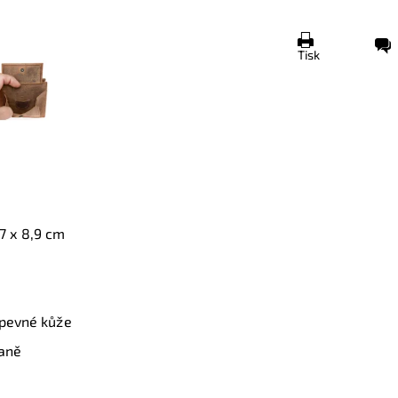
Tisk
,7 x 8,9 cm
 pevné kůže
raně