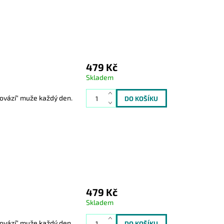
479 Kč
Skladem
ovází" muže každý den.
479 Kč
Skladem
ovází" muže každý den.