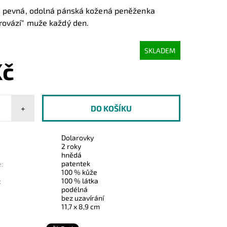
, pevná, odolná pánská kožená peněženka
rovází" muže každý den.
SKLADEM
Kč
+
Dolarovky
2 roky
hnědá
patentek
:
100 % kůže
100 % látka
:
podélná
bez uzavírání
11,7 x 8,9 cm