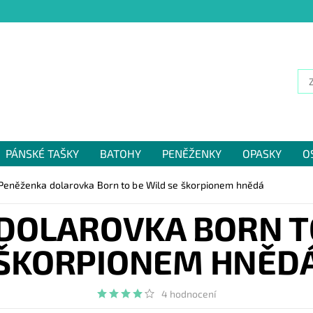
PÁNSKÉ TAŠKY
BATOHY
PENĚŽENKY
OPASKY
O
NÁM
Peněženka dolarovka Born to be Wild se škorpionem hnědá
DOLAROVKA BORN TO
ŠKORPIONEM HNĚD
4 hodnocení