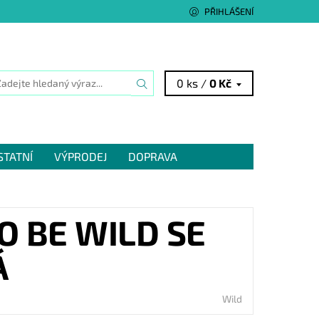
PŘIHLÁŠENÍ
0 ks /
0 Kč
STATNÍ
VÝPRODEJ
DOPRAVA
 BE WILD SE
Á
Wild