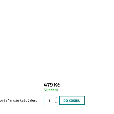
479 Kč
Skladem
ovází" muže každý den.