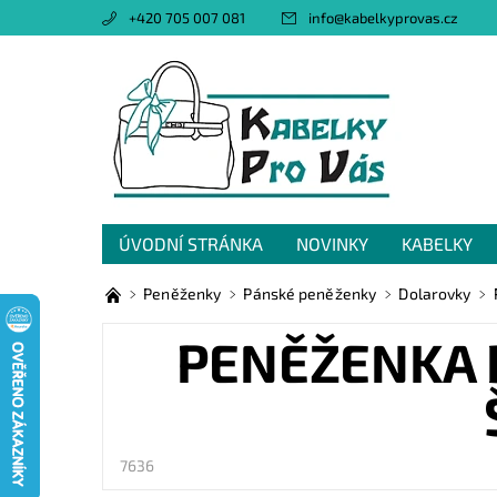
+420 705 007 081
info
@
kabelkyprovas.cz
ÚVODNÍ STRÁNKA
NOVINKY
KABELKY
OBCHODNÍ PODMÍNKY
GDPR
NAPIŠTE 
Peněženky
Pánské peněženky
Dolarovky
PENĚŽENKA 
7636