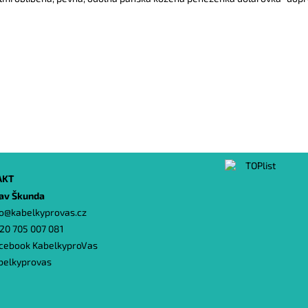
AKT
lav Škunda
o
@
kabelkyprovas.cz
20 705 007 081
cebook KabelkyproVas
belkyprovas